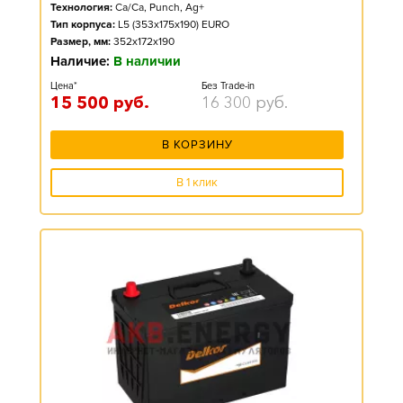
Технология:
Ca/Ca, Punch, Ag+
Тип корпуса:
L5 (353x175x190) EURO
Размер, мм:
352x172x190
Наличие:
В наличии
Цена*
Без Trade-in
15 500
руб.
16 300
руб.
В КОРЗИНУ
В 1 клик