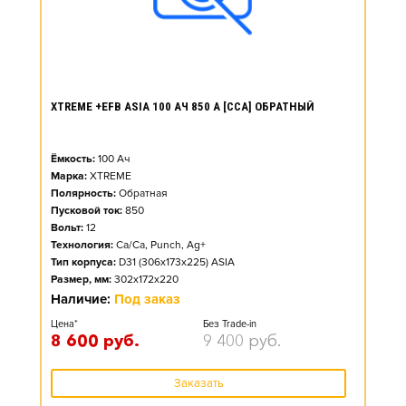
XTREME +EFB ASIA 100 АЧ 850 А [CCA] ОБРАТНЫЙ
Ёмкость:
100
Ач
Марка:
XTREME
Полярность:
Обратная
Пусковой ток:
850
Вольт:
12
Технология:
Ca/Ca, Punch, Ag+
Тип корпуса:
D31 (306x173x225) ASIA
Размер, мм:
302x172x220
Наличие:
Под заказ
Цена*
Без Trade-in
8 600
руб.
9 400
руб.
Заказать