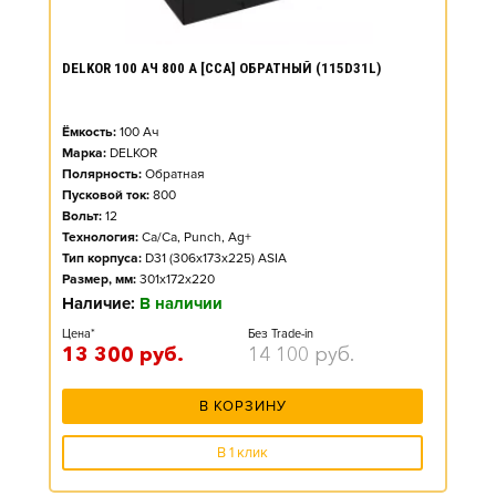
DELKOR 100 АЧ 800 А [CCA] ОБРАТНЫЙ (115D31L)
Ёмкость:
100
Ач
Марка:
DELKOR
Полярность:
Обратная
Пусковой ток:
800
Вольт:
12
Технология:
Ca/Ca, Punch, Ag+
Тип корпуса:
D31 (306x173x225) ASIA
Размер, мм:
301x172x220
Наличие:
В наличии
Цена*
Без Trade-in
13 300
руб.
14 100
руб.
В КОРЗИНУ
В 1 клик