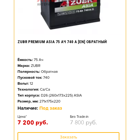
ZUBR PREMIUM ASIA 75 АЧ 740 А [EN] ОБРАТНЫЙ
Ёмкость:
75
Ач
Марка:
ZUBR
Полярность:
Обратная
Пусковой ток:
740
Вольт:
12
Технология:
Ca/Ca
Тип корпуса:
D26 (260x173x225) ASIA
Размер, мм:
271x175x220
Наличие:
Под заказ
Цена*
Без Trade-in
7 200
руб.
7 800
руб.
Заказать