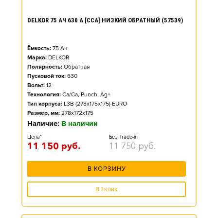
DELKOR 75 АЧ 630 А [CCA] НИЗКИЙ ОБРАТНЫЙ (57539)
Ёмкость:
75
Ач
Марка:
DELKOR
Полярность:
Обратная
Пусковой ток:
630
Вольт:
12
Технология:
Ca/Ca, Punch, Ag+
Тип корпуса:
L3B (278x175x175) EURO
Размер, мм:
278x172x175
Наличие:
В наличии
Цена*
Без Trade-in
11 150
руб.
11 750
руб.
В КОРЗИНУ
В 1 клик