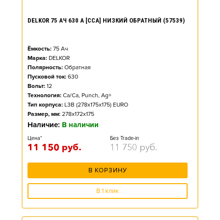
DELKOR 75 АЧ 630 А [CCA] НИЗКИЙ ОБРАТНЫЙ (57539)
Ёмкость:
75
Ач
Марка:
DELKOR
Полярность:
Обратная
Пусковой ток:
630
Вольт:
12
Технология:
Ca/Ca, Punch, Ag+
Тип корпуса:
L3B (278x175x175) EURO
Размер, мм:
278x172x175
Наличие:
В наличии
Цена*
Без Trade-in
11 150
руб.
11 750
руб.
В КОРЗИНУ
В 1 клик