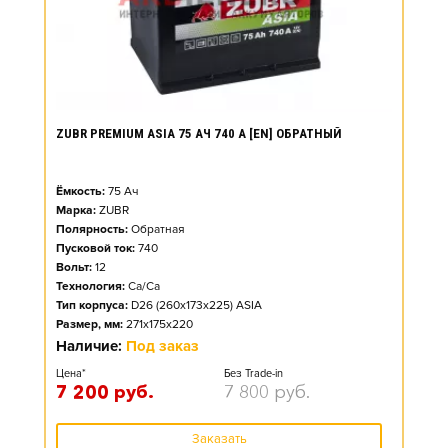
ZUBR PREMIUM ASIA 75 АЧ 740 А [EN] ОБРАТНЫЙ
Ёмкость:
75
Ач
Марка:
ZUBR
Полярность:
Обратная
Пусковой ток:
740
Вольт:
12
Технология:
Ca/Ca
Тип корпуса:
D26 (260x173x225) ASIA
Размер, мм:
271x175x220
Наличие:
Под заказ
Цена*
Без Trade-in
7 200
руб.
7 800
руб.
Заказать