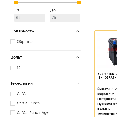
От
До
Полярность
Обратная
Вольт
12
ZUBR PREMIU
[EN] ОБРАТ
Технология
Ёмкость:
75
А
Ca/Ca
Марка:
ZUBR
Полярность:
Ca/Ca, Punch
Пусковой ток
Вольт:
12
Ca/Ca, Punch, Ag+
Технология: