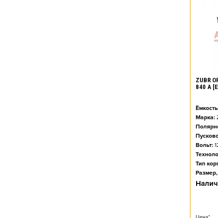
ZUBR O
840 А 
Ёмкость
Марка:
Полярно
Пусково
Вольт:
1
Техноло
Тип кор
Размер,
Налич
Цена*