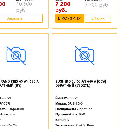
00
10 600
7 200
7 700
руб.
руб.
руб.
Заказать
В КОРЗИНУ
В 1 клик
RAND PRIX 65 АЧ 680 А
BUSHIDO SJ 65 АЧ 640 А [CCA]
БРАТНЫЙ (BY)
ОБРАТНЫЙ (75D23L)
:
65
Ач
Ёмкость:
65
Ач
RACER
Марка:
BUSHIDO
сть:
Обратная
Полярность:
Обратная
й ток:
680
Пусковой ток:
650
2
Вольт:
12
гия:
Ca/Ca
Технология:
Ca/Ca, Punch