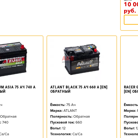
10 0
руб.
M ASIA 75 АЧ 740 А
ATLANT BLACK 75 АЧ 660 А [EN]
RACER G
НЫЙ
ОБРАТНЫЙ
[EN] О
ч
Ёмкость:
75
Ач
Ёмкость
Марка:
ATLANT
Марка:
Обратная
Полярность:
Обратная
Полярно
:
740
Пусковой ток:
660
Пусково
Вольт:
12
Вольт:
1
Ca/Ca
Технология:
Ca/Ca
Техноло