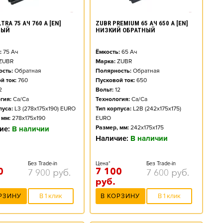
TRA 75 АЧ 760 А [EN]
ZUBR PREMIUM 65 АЧ 650 А [EN]
НЫЙ
НИЗКИЙ ОБРАТНЫЙ
:
75
Ач
Ёмкость:
65
Ач
ZUBR
Марка:
ZUBR
сть:
Обратная
Полярность:
Обратная
й ток:
760
Пусковой ток:
650
2
Вольт:
12
гия:
Ca/Ca
Технология:
Ca/Ca
пуса:
L3 (278x175x190) EURO
Тип корпуса:
L2B (242x175x175)
 мм:
278x175x190
EURO
Размер, мм:
242x175x175
ие:
В наличии
Наличие:
В наличии
Без Trade-in
Цена*
Без Trade-in
0
7 100
7 900
руб.
7 600
руб.
руб.
РЗИНУ
В 1 клик
В КОРЗИНУ
В 1 клик