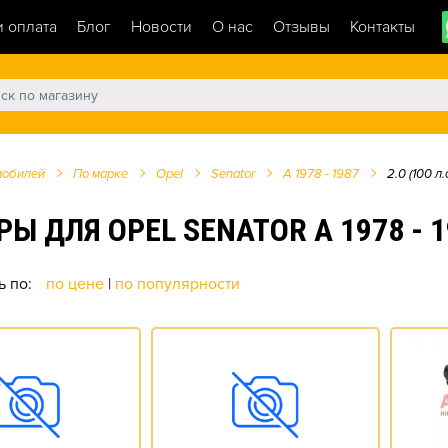
и оплата
Блог
Новости
О нас
Отзывы
Контакты
мобилей
По марке
Opel
Senator
A 1978 - 1987
2.0 (100 л.с
ЛЯ OPEL SENATOR A 1978 - 1987
ь по:
по цене
|
по популярности