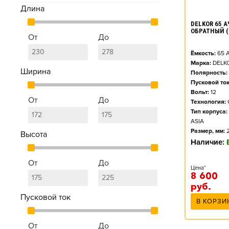
Длина
DELKOR 65 АЧ
ОБРАТНЫЙ (
От
До
Ёмкость:
65
А
Марка:
DELK
Ширина
Полярность:
Пусковой ток
Вольт:
12
От
До
Технология:
Тип корпуса:
ASIA
Размер, мм:
Высота
Наличие:
От
До
Цена*
8 600
руб.
Пусковой ток
В КОРЗИ
От
До