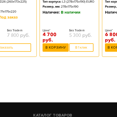
D26 (260x173x225)
Тип корпуса:
L3 (278x175x190) EURO
Тип кор
Размер, мм:
278x175x190
Размер,
271x175x220
Наличие:
В наличии
Налич
Под заказ
Без Trade-in
Цена*
Без Trade-in
Цена*
4 700
6 80
7 800
руб.
5 300
руб.
руб.
руб.
Заказать
В КОРЗИНУ
В 1 клик
В КО
КАТАЛОГ ТОВАРОВ