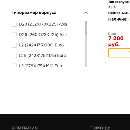
Тип корпуса:
ASIA
Типоразмер корпуса
Размер, мм:
Наличие:
D23 (232X173X225) Asia
D26 (260X173X225) Asia
Цена*
7 200
руб.
L2 (242X175X190) Euro
L2B (242X175X175) Euro
L3 (278X175X190) Euro
L3B (278X175X175) Euro
КОМПАНИЯ
ПОМОЩЬ