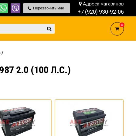
Адреса магазинов
Перезвонить мне
+7 (920) 930-92-06
0
.)
 2.0 (100 Л.С.)