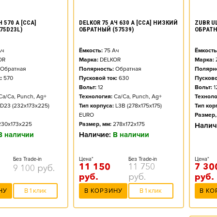
ZUBR UL
 570 А [CCA]
DELKOR 75 АЧ 630 А [CCA] НИЗКИЙ
ОБРАТ
75D23L)
ОБРАТНЫЙ (57539)
Ёмкость
ч
Ёмкость:
75
Ач
Марка:
OR
Марка:
DELKOR
Полярно
Обратная
Полярность:
Обратная
Пусково
:
570
Пусковой ток:
630
Вольт:
1
Вольт:
12
Техноло
Ca/Ca, Punch, Ag+
Технология:
Ca/Ca, Punch, Ag+
Тип кор
D23 (232x173x225)
Тип корпуса:
L3B (278x175x175)
Размер,
EURO
230x173x225
Размер, мм:
278x172x175
Налич
В наличии
Наличие:
В наличии
Цена*
Без Trade-in
Цена*
Без Trade-in
7 30
11 150
11 750
9 100
руб.
руб.
руб.
руб.
В КО
НУ
В 1 клик
В КОРЗИНУ
В 1 клик