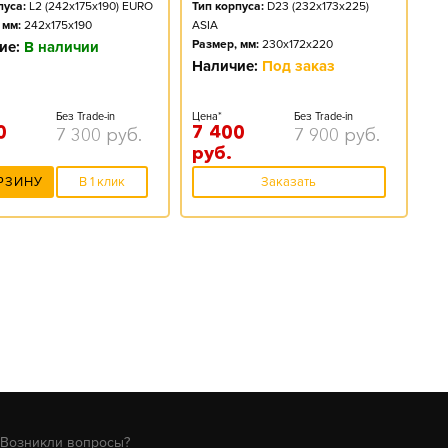
пуса:
L2 (242x175x190) EURO
Тип корпуса:
D23 (232x173x225)
 мм:
242x175x190
ASIA
Размер, мм:
230x172x220
ие:
В наличии
Наличие:
Под заказ
Без Trade-in
Цена*
Без Trade-in
0
7 400
7 300
руб.
7 900
руб.
руб.
РЗИНУ
В 1 клик
Заказать
Возникли вопросы?