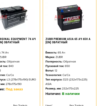
RIGINAL EQUIPMENT 74 АЧ
ZUBR PREMIUM ASIA 65 АЧ 650 А
[EN] ОБРАТНЫЙ
[EN] ОБРАТНЫЙ
:
74
Ач
Ёмкость:
65
Ач
ZUBR
Марка:
ZUBR
сть:
Обратная
Полярность:
Обратная
й ток:
840
Пусковой ток:
650
2
Вольт:
12
гия:
Ca/Ca
Технология:
Ca/Ca
пуса:
L3 (278x175x190) EURO
Тип корпуса:
D23 (232x173x225)
 мм:
278x175x190
ASIA
Размер, мм:
232x173x225
ие:
Под заказ
Наличие:
В наличии
Без Trade-in
Цена*
Без Trade-in