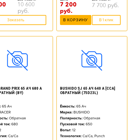
00
10 600
7 200
7 700
руб.
руб.
руб.
Заказать
В КОРЗИНУ
В 1 клик
RAND PRIX 65 АЧ 680 А
BUSHIDO SJ 65 АЧ 640 А [CCA]
БРАТНЫЙ (BY)
ОБРАТНЫЙ (75D23L)
:
65
Ач
Ёмкость:
65
Ач
RACER
Марка:
BUSHIDO
сть:
Обратная
Полярность:
Обратная
й ток:
680
Пусковой ток:
650
2
Вольт:
12
гия:
Ca/Ca
Технология:
Ca/Ca, Punch