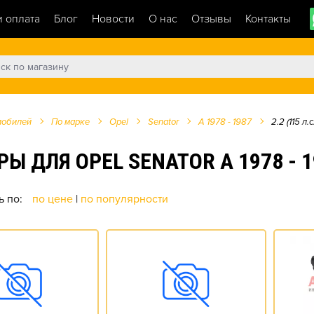
и оплата
Блог
Новости
О нас
Отзывы
Контакты
мобилей
По марке
Opel
Senator
A 1978 - 1987
2.2 (115 л.с
ЛЯ OPEL SENATOR A 1978 - 1987
ь по:
по цене
|
по популярности