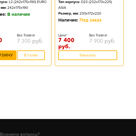
пуса:
L2 (242x175x190) EURO
Тип корпуса:
D23 (232x173x225)
 мм:
242x175x190
ASIA
Размер, мм:
230x172x220
ие:
В наличии
Наличие:
Под заказ
Без Trade-in
Цена*
Без Trade-in
0
7 400
7 300
руб.
7 900
руб.
руб.
РЗИНУ
В 1 клик
Заказать
Возникли вопросы?