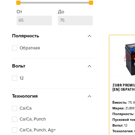
От
До
Полярность
Обратная
Вольт
12
ZUBR PREMIU
[EN] ОБРАТ
Технология
Ёмкость:
75
А
Ca/Ca
Марка:
ZUBR
Полярность:
Ca/Ca, Punch
Пусковой ток
Вольт:
12
Ca/Ca, Punch, Ag+
Технология: