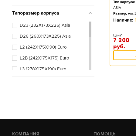
Тип корпуса:
ASIA
Типоразмер корпуса
Размер, мм:
Наличие:
D23 (232X173X225) Asia
D26 (260X173X225) Asia
Цена*
7 200
руб.
L2 (242X175X190) Euro
L2B (242X175X175) Euro
L3 (278X175X190) Euro
L3B (278X175X175) Euro
КОМПАНИЯ
ПОМОЩЬ