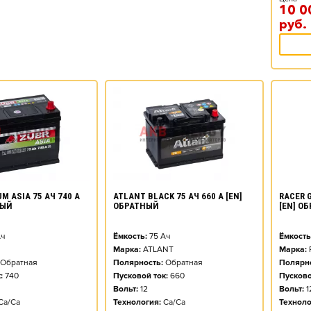
10 0
руб.
M ASIA 75 АЧ 740 А
ATLANT BLACK 75 АЧ 660 А [EN]
RACER G
НЫЙ
ОБРАТНЫЙ
[EN] О
ч
Ёмкость:
75
Ач
Ёмкость
Марка:
ATLANT
Марка:
Обратная
Полярность:
Обратная
Полярно
:
740
Пусковой ток:
660
Пусково
Вольт:
12
Вольт:
1
Ca/Ca
Технология:
Ca/Ca
Техноло