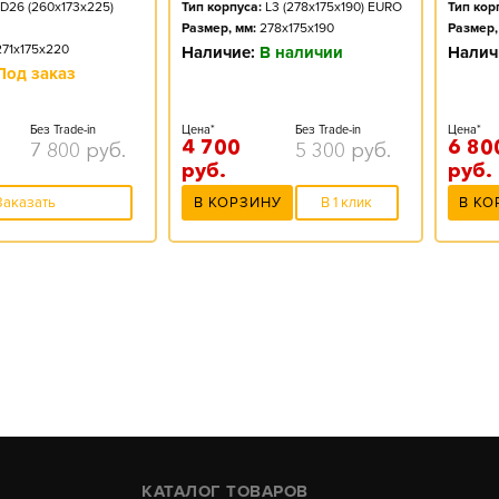
D26 (260x173x225)
Тип корпуса:
L3 (278x175x190) EURO
Тип кор
Размер, мм:
278x175x190
Размер,
271x175x220
Наличие:
В наличии
Налич
Под заказ
Без Trade-in
Цена*
Без Trade-in
Цена*
4 700
6 80
7 800
руб.
5 300
руб.
руб.
руб.
Заказать
В КОРЗИНУ
В 1 клик
В КО
КАТАЛОГ ТОВАРОВ