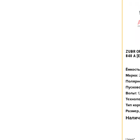
ZUBR O
840 А 
Ёмкость
Марка:
Полярно
Пусково
Вольт:
1
Техноло
Тип кор
Размер,
Налич
Цена*