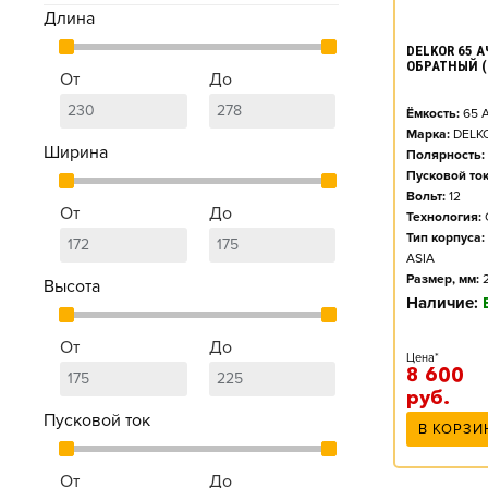
Длина
DELKOR 65 АЧ
ОБРАТНЫЙ (
От
До
Ёмкость:
65
А
Марка:
DELK
Ширина
Полярность:
Пусковой ток
Вольт:
12
От
До
Технология:
Тип корпуса:
ASIA
Размер, мм:
Высота
Наличие:
От
До
Цена*
8 600
руб.
Пусковой ток
В КОРЗИ
От
До