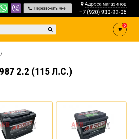
Адреса магазинов
Перезвонить мне
+7 (920) 930-92-06
0
.)
 2.2 (115 Л.С.)