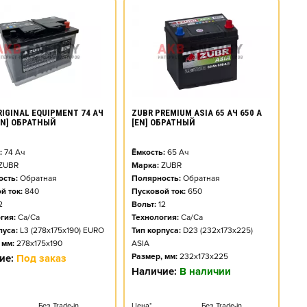
RIGINAL EQUIPMENT 74 АЧ
ZUBR PREMIUM ASIA 65 АЧ 650 А
[EN] ОБРАТНЫЙ
[EN] ОБРАТНЫЙ
:
74
Ач
Ёмкость:
65
Ач
ZUBR
Марка:
ZUBR
сть:
Обратная
Полярность:
Обратная
й ток:
840
Пусковой ток:
650
2
Вольт:
12
гия:
Ca/Ca
Технология:
Ca/Ca
пуса:
L3 (278x175x190) EURO
Тип корпуса:
D23 (232x173x225)
 мм:
278x175x190
ASIA
Размер, мм:
232x173x225
ие:
Под заказ
Наличие:
В наличии
Без Trade-in
Цена*
Без Trade-in