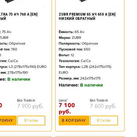
TRA 75 АЧ 760 А [EN]
ZUBR PREMIUM 65 АЧ 650 А [EN]
НЫЙ
НИЗКИЙ ОБРАТНЫЙ
:
75
Ач
Ёмкость:
65
Ач
ZUBR
Марка:
ZUBR
сть:
Обратная
Полярность:
Обратная
й ток:
760
Пусковой ток:
650
2
Вольт:
12
гия:
Ca/Ca
Технология:
Ca/Ca
пуса:
L3 (278x175x190) EURO
Тип корпуса:
L2B (242x175x175)
 мм:
278x175x190
EURO
Размер, мм:
242x175x175
ие:
В наличии
Наличие:
В наличии
Без Trade-in
Цена*
Без Trade-in
0
7 100
7 900
руб.
7 600
руб.
руб.
РЗИНУ
В 1 клик
В КОРЗИНУ
В 1 клик