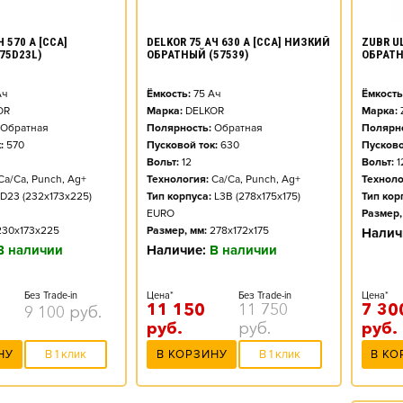
ZUBR UL
 570 А [CCA]
DELKOR 75 АЧ 630 А [CCA] НИЗКИЙ
ОБРАТ
75D23L)
ОБРАТНЫЙ (57539)
Ёмкость
ч
Ёмкость:
75
Ач
Марка:
OR
Марка:
DELKOR
Полярно
Обратная
Полярность:
Обратная
Пусково
:
570
Пусковой ток:
630
Вольт:
1
Вольт:
12
Техноло
Ca/Ca, Punch, Ag+
Технология:
Ca/Ca, Punch, Ag+
Тип кор
D23 (232x173x225)
Тип корпуса:
L3B (278x175x175)
Размер,
EURO
230x173x225
Размер, мм:
278x172x175
Налич
В наличии
Наличие:
В наличии
Цена*
Без Trade-in
Цена*
Без Trade-in
7 30
11 150
11 750
9 100
руб.
руб.
руб.
руб.
В КО
НУ
В 1 клик
В КОРЗИНУ
В 1 клик