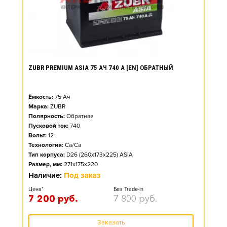
ZUBR PREMIUM ASIA 75 АЧ 740 А [EN] ОБРАТНЫЙ
Ёмкость:
75
Ач
Марка:
ZUBR
Полярность:
Обратная
Пусковой ток:
740
Вольт:
12
Технология:
Ca/Ca
Тип корпуса:
D26 (260x173x225) ASIA
Размер, мм:
271x175x220
Наличие:
Под заказ
Цена*
Без Trade-in
7 200
руб.
7 800
руб.
Заказать