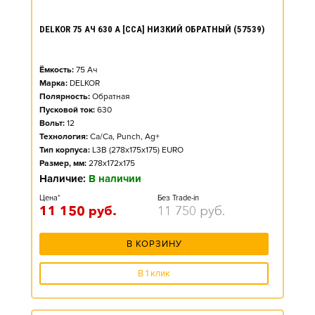
DELKOR 75 АЧ 630 А [CCA] НИЗКИЙ ОБРАТНЫЙ (57539)
Ёмкость:
75
Ач
Марка:
DELKOR
Полярность:
Обратная
Пусковой ток:
630
Вольт:
12
Технология:
Ca/Ca, Punch, Ag+
Тип корпуса:
L3B (278x175x175) EURO
Размер, мм:
278x172x175
Наличие:
В наличии
Цена*
Без Trade-in
11 150
руб.
11 750
руб.
В КОРЗИНУ
В 1 клик