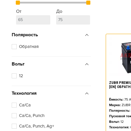
От
До
Полярность
Обратная
Вольт
12
ZUBR PREMIU
[EN] ОБРАТ
Технология
Ёмкость:
75
А
Ca/Ca
Марка:
ZUBR
Полярность:
Ca/Ca, Punch
Пусковой ток
Вольт:
12
Ca/Ca, Punch, Ag+
Технология: