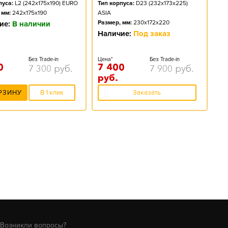
пуса:
L2 (242x175x190) EURO
Тип корпуса:
D23 (232x173x225)
 мм:
242x175x190
ASIA
Размер, мм:
230x172x220
ие:
В наличии
Наличие:
Под заказ
Без Trade-in
Цена*
Без Trade-in
0
7 400
7 300
руб.
7 900
руб.
руб.
РЗИНУ
В 1 клик
Заказать
Возникли вопросы?