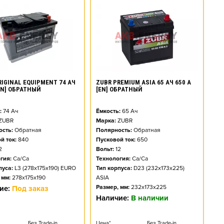
RIGINAL EQUIPMENT 74 АЧ
ZUBR PREMIUM ASIA 65 АЧ 650 А
[EN] ОБРАТНЫЙ
[EN] ОБРАТНЫЙ
:
74
Ач
Ёмкость:
65
Ач
ZUBR
Марка:
ZUBR
сть:
Обратная
Полярность:
Обратная
й ток:
840
Пусковой ток:
650
2
Вольт:
12
гия:
Ca/Ca
Технология:
Ca/Ca
пуса:
L3 (278x175x190) EURO
Тип корпуса:
D23 (232x173x225)
 мм:
278x175x190
ASIA
Размер, мм:
232x173x225
ие:
Под заказ
Наличие:
В наличии
Без Trade-in
Цена*
Без Trade-in