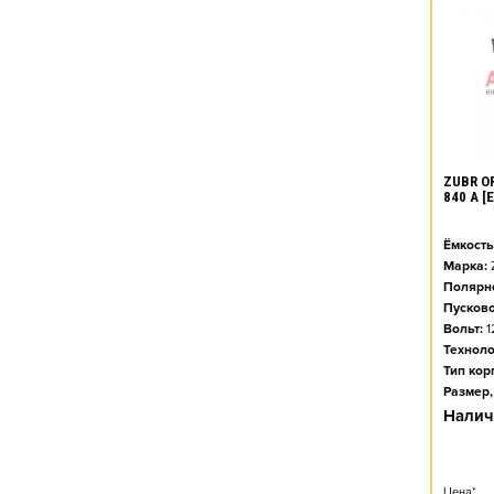
ZUBR O
840 А 
Ёмкость
Марка:
Полярно
Пусково
Вольт:
1
Техноло
Тип кор
Размер,
Налич
Цена*