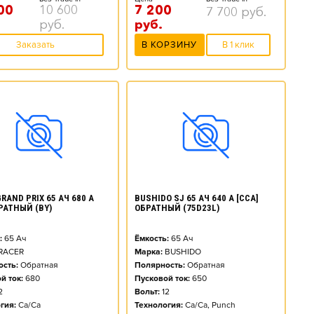
00
10 600
7 200
7 700
руб.
руб.
руб.
Заказать
В КОРЗИНУ
В 1 клик
RAND PRIX 65 АЧ 680 А
BUSHIDO SJ 65 АЧ 640 А [CCA]
БРАТНЫЙ (BY)
ОБРАТНЫЙ (75D23L)
:
65
Ач
Ёмкость:
65
Ач
RACER
Марка:
BUSHIDO
сть:
Обратная
Полярность:
Обратная
й ток:
680
Пусковой ток:
650
2
Вольт:
12
гия:
Ca/Ca
Технология:
Ca/Ca, Punch