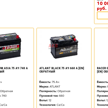
10 0
руб.
M ASIA 75 АЧ 740 А
ATLANT BLACK 75 АЧ 660 А [EN]
RACER G
НЫЙ
ОБРАТНЫЙ
[EN] О
ч
Ёмкость:
75
Ач
Ёмкость
Марка:
ATLANT
Марка:
Обратная
Полярность:
Обратная
Полярно
:
740
Пусковой ток:
660
Пусково
Вольт:
12
Вольт:
1
Ca/Ca
Технология:
Ca/Ca
Техноло