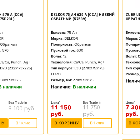
ZUBR UL
 570 А [CCA]
DELKOR 75 АЧ 630 А [CCA] НИЗКИЙ
ОБРАТ
75D23L)
ОБРАТНЫЙ (57539)
Ёмкость
ч
Ёмкость:
75
Ач
Марка:
OR
Марка:
DELKOR
Полярно
Обратная
Полярность:
Обратная
Пусково
:
570
Пусковой ток:
630
Вольт:
1
Вольт:
12
Техноло
Ca/Ca, Punch, Ag+
Технология:
Ca/Ca, Punch, Ag+
Тип кор
D23 (232x173x225)
Тип корпуса:
L3B (278x175x175)
Размер,
EURO
230x173x225
Размер, мм:
278x172x175
Налич
В наличии
Наличие:
В наличии
Цена*
Без Trade-in
Цена*
Без Trade-in
7 30
11 150
11 750
9 100
руб.
руб.
руб.
руб.
В КО
НУ
В 1 клик
В КОРЗИНУ
В 1 клик