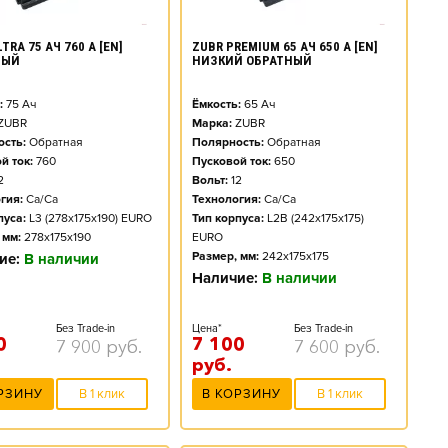
TRA 75 АЧ 760 А [EN]
ZUBR PREMIUM 65 АЧ 650 А [EN]
НЫЙ
НИЗКИЙ ОБРАТНЫЙ
:
75
Ач
Ёмкость:
65
Ач
ZUBR
Марка:
ZUBR
сть:
Обратная
Полярность:
Обратная
й ток:
760
Пусковой ток:
650
2
Вольт:
12
гия:
Ca/Ca
Технология:
Ca/Ca
пуса:
L3 (278x175x190) EURO
Тип корпуса:
L2B (242x175x175)
 мм:
278x175x190
EURO
Размер, мм:
242x175x175
ие:
В наличии
Наличие:
В наличии
Без Trade-in
Цена*
Без Trade-in
0
7 100
7 900
руб.
7 600
руб.
руб.
РЗИНУ
В 1 клик
В КОРЗИНУ
В 1 клик