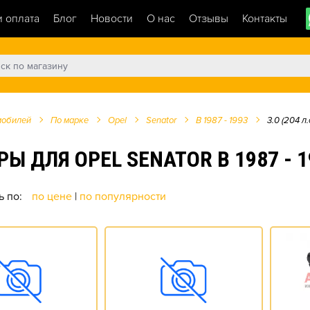
и оплата
Блог
Новости
О нас
Отзывы
Контакты
мобилей
По марке
Opel
Senator
B 1987 - 1993
3.0 (204 л.с
ЛЯ OPEL SENATOR B 1987 - 1993
ь по:
по цене
|
по популярности