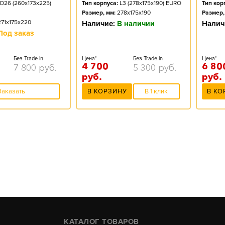
D26 (260x173x225)
Тип корпуса:
L3 (278x175x190) EURO
Тип кор
Размер, мм:
278x175x190
Размер,
271x175x220
Наличие:
В наличии
Налич
Под заказ
Без Trade-in
Цена*
Без Trade-in
Цена*
4 700
6 80
7 800
руб.
5 300
руб.
руб.
руб.
Заказать
В КОРЗИНУ
В 1 клик
В КО
КАТАЛОГ ТОВАРОВ