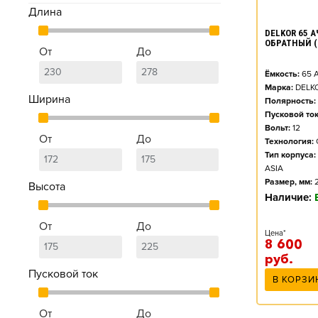
Длина
DELKOR 65 АЧ
ОБРАТНЫЙ (
От
До
Ёмкость:
65
А
Марка:
DELK
Ширина
Полярность:
Пусковой ток
Вольт:
12
От
До
Технология:
Тип корпуса:
ASIA
Размер, мм:
Высота
Наличие:
От
До
Цена*
8 600
руб.
Пусковой ток
В КОРЗИ
От
До