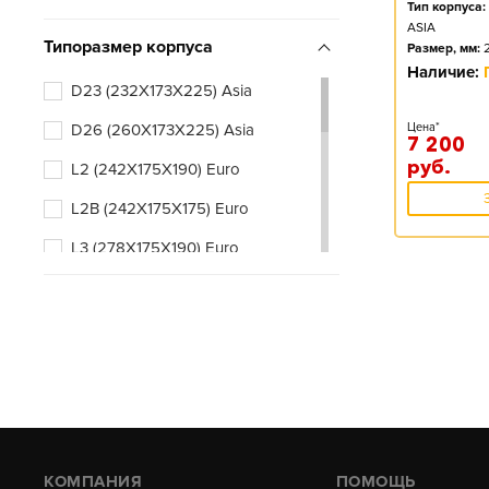
Тип корпуса:
ASIA
Типоразмер корпуса
Размер, мм:
Наличие:
D23 (232X173X225) Asia
D26 (260X173X225) Asia
Цена*
7 200
руб.
L2 (242X175X190) Euro
L2B (242X175X175) Euro
L3 (278X175X190) Euro
L3B (278X175X175) Euro
КОМПАНИЯ
ПОМОЩЬ