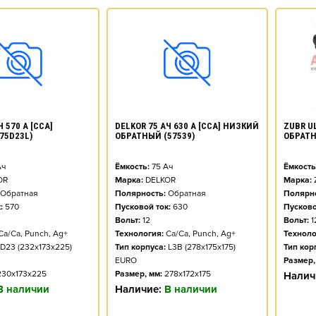
ZUBR UL
 570 А [CCA]
DELKOR 75 АЧ 630 А [CCA] НИЗКИЙ
ОБРАТ
75D23L)
ОБРАТНЫЙ (57539)
Ёмкость
ч
Ёмкость:
75
Ач
Марка:
OR
Марка:
DELKOR
Полярно
Обратная
Полярность:
Обратная
Пусково
:
570
Пусковой ток:
630
Вольт:
1
Вольт:
12
Техноло
Ca/Ca, Punch, Ag+
Технология:
Ca/Ca, Punch, Ag+
Тип кор
D23 (232x173x225)
Тип корпуса:
L3B (278x175x175)
Размер,
EURO
230x173x225
Размер, мм:
278x172x175
Налич
В наличии
Наличие:
В наличии