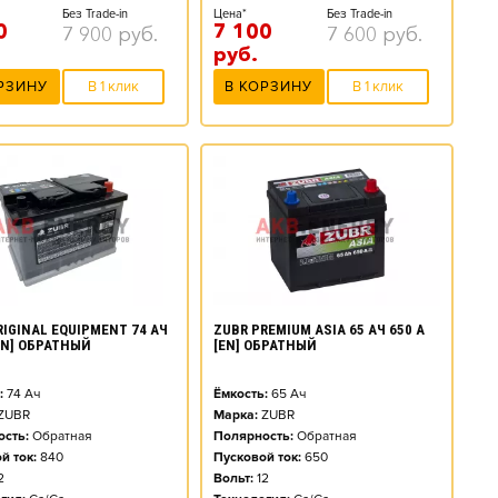
Без Trade-in
Цена*
Без Trade-in
0
7 100
7 900
руб.
7 600
руб.
руб.
РЗИНУ
В 1 клик
В КОРЗИНУ
В 1 клик
RIGINAL EQUIPMENT 74 АЧ
ZUBR PREMIUM ASIA 65 АЧ 650 А
[EN] ОБРАТНЫЙ
[EN] ОБРАТНЫЙ
:
74
Ач
Ёмкость:
65
Ач
ZUBR
Марка:
ZUBR
сть:
Обратная
Полярность:
Обратная
й ток:
840
Пусковой ток:
650
2
Вольт:
12