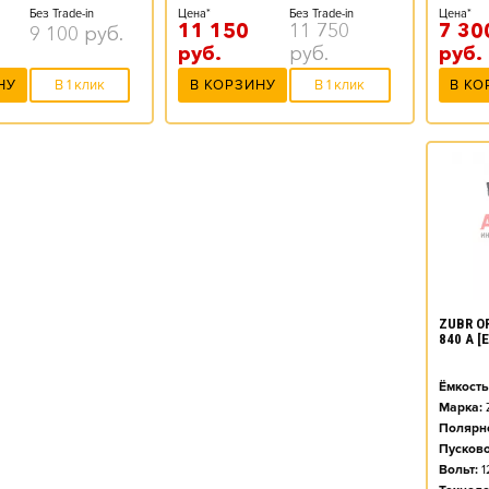
Цена*
Без Trade-in
Цена*
Без Trade-in
7 30
11 150
11 750
9 100
руб.
руб.
руб.
руб.
В КО
НУ
В 1 клик
В КОРЗИНУ
В 1 клик
ZUBR O
840 А 
Ёмкость
Марка:
Полярно
Пусково
Вольт:
1