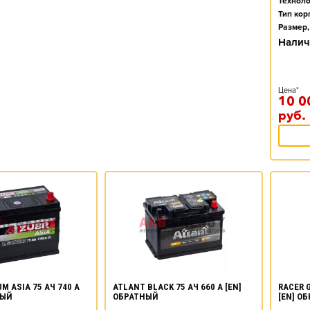
Техноло
Тип кор
Размер,
Налич
Цена*
10 0
руб.
M ASIA 75 АЧ 740 А
ATLANT BLACK 75 АЧ 660 А [EN]
RACER G
НЫЙ
ОБРАТНЫЙ
[EN] О