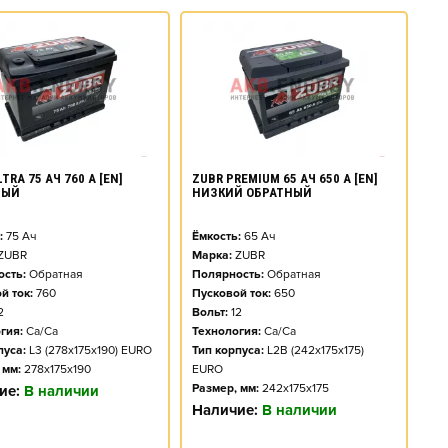
TRA 75 АЧ 760 А [EN]
ZUBR PREMIUM 65 АЧ 650 А [EN]
НЫЙ
НИЗКИЙ ОБРАТНЫЙ
:
75
Ач
Ёмкость:
65
Ач
ZUBR
Марка:
ZUBR
сть:
Обратная
Полярность:
Обратная
й ток:
760
Пусковой ток:
650
2
Вольт:
12
гия:
Ca/Ca
Технология:
Ca/Ca
пуса:
L3 (278x175x190) EURO
Тип корпуса:
L2B (242x175x175)
 мм:
278x175x190
EURO
Размер, мм:
242x175x175
ие:
В наличии
Наличие:
В наличии