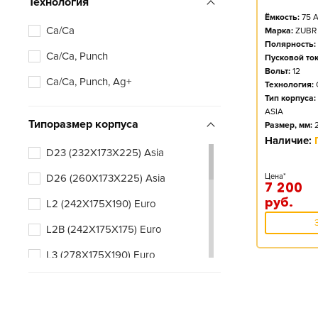
Технология
Ёмкость:
75
А
Ca/Ca
Марка:
ZUBR
Полярность:
Ca/Ca, Punch
Пусковой ток
Вольт:
12
Ca/Ca, Punch, Ag+
Технология:
Тип корпуса:
ASIA
Типоразмер корпуса
Размер, мм:
Наличие:
D23 (232X173X225) Asia
D26 (260X173X225) Asia
Цена*
7 200
руб.
L2 (242X175X190) Euro
L2B (242X175X175) Euro
L3 (278X175X190) Euro
L3B (278X175X175) Euro