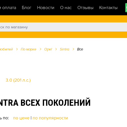
и оплата
Блог
Новости
О нас
Отзывы
Контакты
мобилей
По марке
Opel
Sintra
Все
3.0 (201 л.с.)
NTRA ВСЕХ ПОКОЛЕНИЙ
ь по:
по цене
|
по популярности