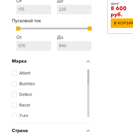
От
До
Цена*
8 600
руб.
Пусковой ток
В КОРЗИ
От
До
Марка
Atlant
Bushido
Delkor
Racer
Zubr
Страна