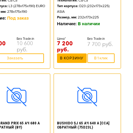
гия:
Ca/Ca
Технология:
Ca/Ca
пуса:
L3 (278x175x190) EURO
Тип корпуса:
D23 (232x173x225)
 мм:
278x175x190
ASIA
Размер, мм:
232x173x225
ие:
Под заказ
Наличие:
В наличии
Без Trade-in
Цена*
Без Trade-in
00
10 600
7 200
7 700
руб.
руб.
руб.
Заказать
В КОРЗИНУ
В 1 клик
RAND PRIX 65 АЧ 680 А
BUSHIDO SJ 65 АЧ 640 А [CCA]
БРАТНЫЙ (BY)
ОБРАТНЫЙ (75D23L)