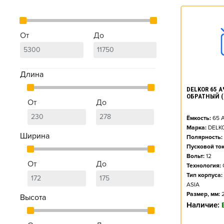
От
До
Длина
DELKOR 65 АЧ
ОБРАТНЫЙ (
От
До
Ёмкость:
65
А
Марка:
DELK
Ширина
Полярность:
Пусковой ток
Вольт:
12
От
До
Технология:
Тип корпуса:
ASIA
Размер, мм:
Высота
Наличие: