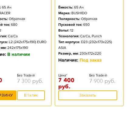
:
65
Ач
Ёмкость:
65
Ач
RACER
Марка:
BUSHIDO
сть:
Обратная
Полярность:
Обратная
й ток:
680
Пусковой ток:
650
2
Вольт:
12
гия:
Ca/Ca
Технология:
Ca/Ca, Punch
пуса:
L2 (242x175x190) EURO
Тип корпуса:
D23 (232x173x225)
 мм:
242x175x190
ASIA
Размер, мм:
230x172x220
ие:
В наличии
Наличие:
Под заказ
Без Trade-in
Цена*
Без Trade-in
0
7 400
7 300
руб.
7 900
руб.
руб.
РЗИНУ
В 1 клик
Заказать