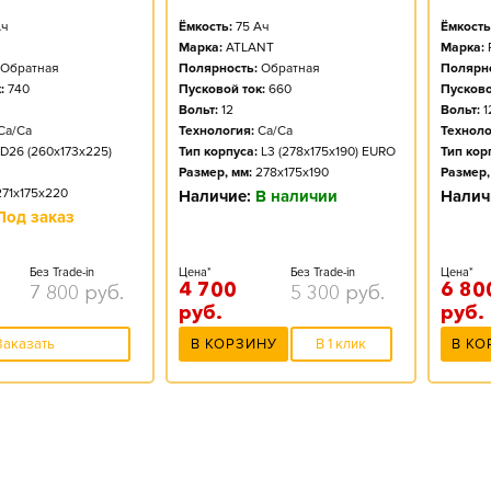
ч
Ёмкость:
75
Ач
Ёмкость
Марка:
ATLANT
Марка:
Обратная
Полярность:
Обратная
Полярно
:
740
Пусковой ток:
660
Пусково
Вольт:
12
Вольт:
1
Ca/Ca
Технология:
Ca/Ca
Техноло
D26 (260x173x225)
Тип корпуса:
L3 (278x175x190) EURO
Тип кор
Размер, мм:
278x175x190
Размер,
271x175x220
Наличие:
В наличии
Налич
Под заказ
Без Trade-in
Цена*
Без Trade-in
Цена*
4 700
6 80
7 800
руб.
5 300
руб.
руб.
руб.
Заказать
В КОРЗИНУ
В 1 клик
В КО