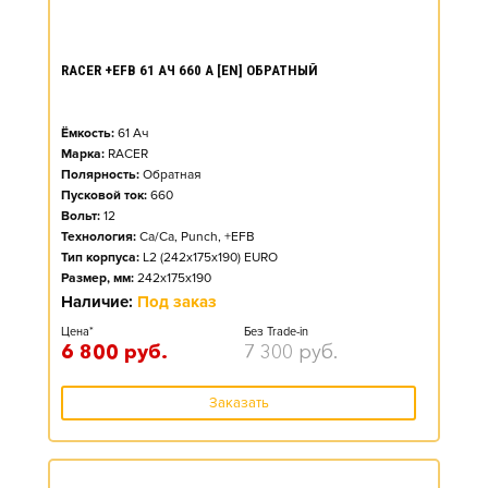
RACER +EFB 61 АЧ 660 А [EN] ОБРАТНЫЙ
Ёмкость:
61
Ач
Марка:
RACER
Полярность:
Обратная
Пусковой ток:
660
Вольт:
12
Технология:
Ca/Ca, Punch, +EFB
Тип корпуса:
L2 (242x175x190) EURO
Размер, мм:
242x175x190
Наличие:
Под заказ
Цена*
Без Trade-in
6 800
руб.
7 300
руб.
Заказать