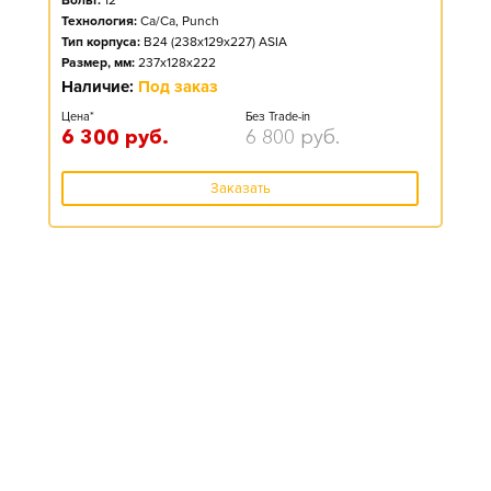
Вольт:
12
Технология:
Ca/Ca, Punch
Тип корпуса:
B24 (238x129x227) ASIA
Размер, мм:
237x128x222
Наличие:
Под заказ
Цена*
Без Trade-in
6 300
руб.
6 800
руб.
Заказать