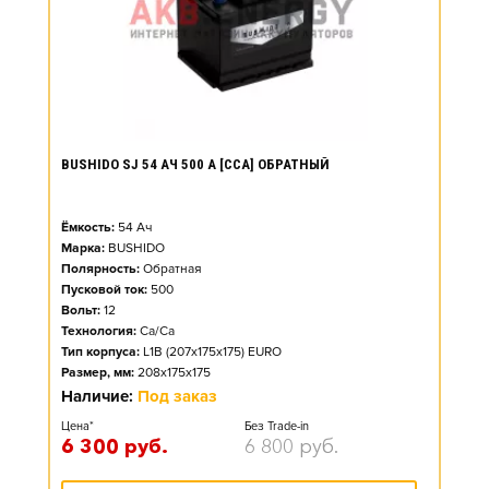
BUSHIDO SJ 54 АЧ 500 А [CCA] ОБРАТНЫЙ
Ёмкость:
54
Ач
Марка:
BUSHIDO
Полярность:
Обратная
Пусковой ток:
500
Вольт:
12
Технология:
Ca/Ca
Тип корпуса:
L1B (207x175x175) EURO
Размер, мм:
208x175x175
Наличие:
Под заказ
Цена*
Без Trade-in
6 300
руб.
6 800
руб.