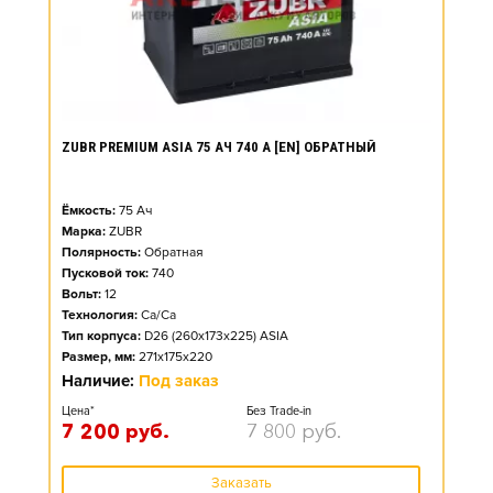
ZUBR PREMIUM ASIA 75 АЧ 740 А [EN] ОБРАТНЫЙ
Ёмкость:
75
Ач
Марка:
ZUBR
Полярность:
Обратная
Пусковой ток:
740
Вольт:
12
Технология:
Ca/Ca
Тип корпуса:
D26 (260x173x225) ASIA
Размер, мм:
271x175x220
Наличие:
Под заказ
Цена*
Без Trade-in
7 200
руб.
7 800
руб.
Заказать