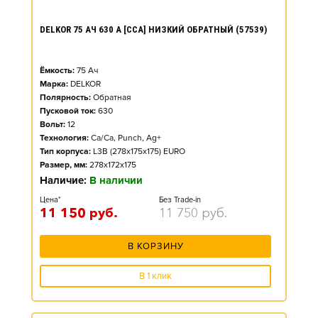
DELKOR 75 АЧ 630 А [CCA] НИЗКИЙ ОБРАТНЫЙ (57539)
Ёмкость:
75
Ач
Марка:
DELKOR
Полярность:
Обратная
Пусковой ток:
630
Вольт:
12
Технология:
Ca/Ca, Punch, Ag+
Тип корпуса:
L3B (278x175x175) EURO
Размер, мм:
278x172x175
Наличие:
В наличии
Цена*
Без Trade-in
11 150
руб.
11 750
руб.
В КОРЗИНУ
В 1 клик