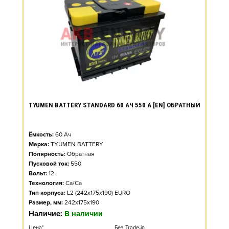
TYUMEN BATTERY STANDARD 60 АЧ 550 А [EN] ОБРАТНЫЙ
Ёмкость:
60
Ач
Марка:
TYUMEN BATTERY
Полярность:
Обратная
Пусковой ток:
550
Вольт:
12
Технология:
Ca/Ca
Тип корпуса:
L2 (242x175x190) EURO
Размер, мм:
242x175x190
Наличие:
В наличии
Цена*
Без Trade-in