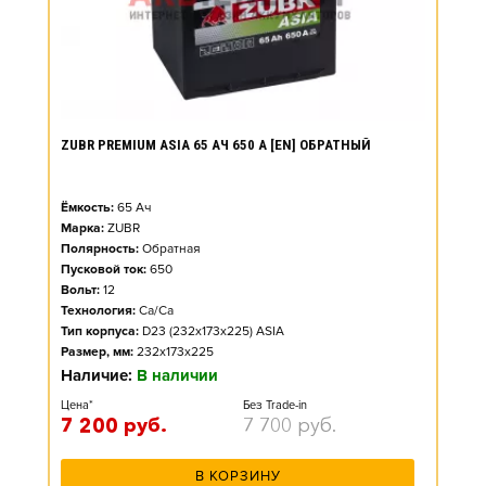
ZUBR PREMIUM ASIA 65 АЧ 650 А [EN] ОБРАТНЫЙ
Ёмкость:
65
Ач
Марка:
ZUBR
Полярность:
Обратная
Пусковой ток:
650
Вольт:
12
Технология:
Ca/Ca
Тип корпуса:
D23 (232x173x225) ASIA
Размер, мм:
232x173x225
Наличие:
В наличии
Цена*
Без Trade-in
7 200
руб.
7 700
руб.
В КОРЗИНУ