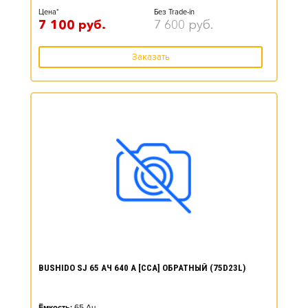
Цена*
Без Trade-in
7 100
руб.
7 600
руб.
Заказать
BUSHIDO SJ 65 АЧ 640 А [CCA] ОБРАТНЫЙ (75D23L)
Ёмкость:
65
Ач