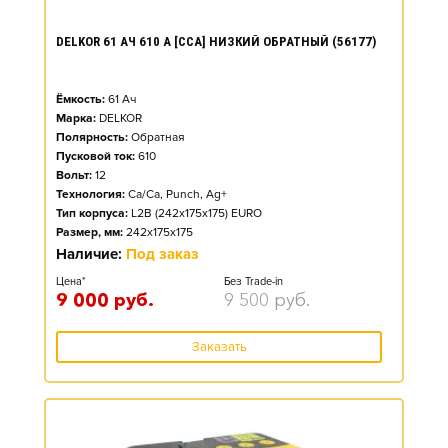
DELKOR 61 АЧ 610 А [CCA] НИЗКИЙ ОБРАТНЫЙ (56177)
Ёмкость:
61
Ач
Марка:
DELKOR
Полярность:
Обратная
Пусковой ток:
610
Вольт:
12
Технология:
Ca/Ca, Punch, Ag+
Тип корпуса:
L2B (242x175x175) EURO
Размер, мм:
242x175x175
Наличие:
Под заказ
Цена*
Без Trade-in
9 000
руб.
9 500
руб.
Заказать