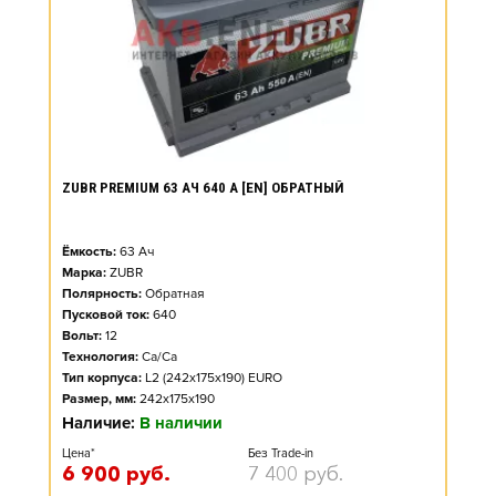
ZUBR PREMIUM 63 АЧ 640 А [EN] ОБРАТНЫЙ
Ёмкость:
63
Ач
Марка:
ZUBR
Полярность:
Обратная
Пусковой ток:
640
Вольт:
12
Технология:
Ca/Ca
Тип корпуса:
L2 (242x175x190) EURO
Размер, мм:
242x175x190
Наличие:
В наличии
Цена*
Без Trade-in
6 900
руб.
7 400
руб.