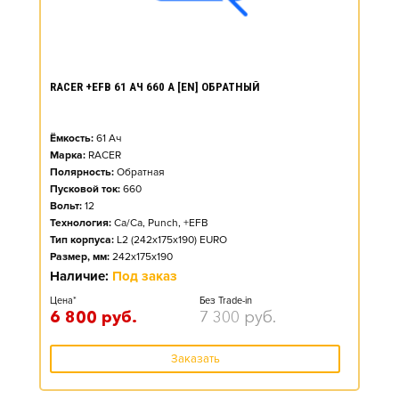
RACER +EFB 61 АЧ 660 А [EN] ОБРАТНЫЙ
Ёмкость:
61
Ач
Марка:
RACER
Полярность:
Обратная
Пусковой ток:
660
Вольт:
12
Технология:
Ca/Ca, Punch, +EFB
Тип корпуса:
L2 (242x175x190) EURO
Размер, мм:
242x175x190
Наличие:
Под заказ
Цена*
Без Trade-in
6 800
руб.
7 300
руб.
Заказать