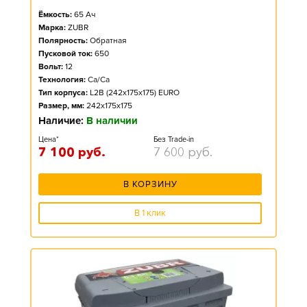
Ёмкость:
65
Ач
Марка:
ZUBR
Полярность:
Обратная
Пусковой ток:
650
Вольт:
12
Технология:
Ca/Ca
Тип корпуса:
L2B (242x175x175) EURO
Размер, мм:
242x175x175
Наличие:
В наличии
Цена*
Без Trade-in
7 100
руб.
7 600
руб.
В КОРЗИНУ
В 1 клик