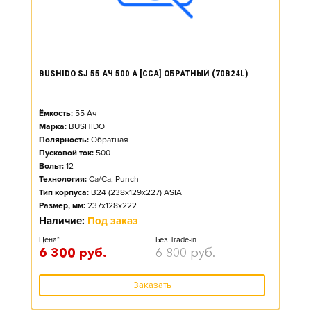
BUSHIDO SJ 55 АЧ 500 А [CCA] ОБРАТНЫЙ (70B24L)
Ёмкость:
55
Ач
Марка:
BUSHIDO
Полярность:
Обратная
Пусковой ток:
500
Вольт:
12
Технология:
Ca/Ca, Punch
Тип корпуса:
B24 (238x129x227) ASIA
Размер, мм:
237x128x222
Наличие:
Под заказ
Цена*
Без Trade-in
6 300
руб.
6 800
руб.
Заказать