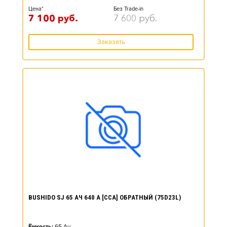
Цена*
Без Trade-in
7 100
руб.
7 600
руб.
Заказать
BUSHIDO SJ 65 АЧ 640 А [CCA] ОБРАТНЫЙ (75D23L)
Ёмкость:
65
Ач