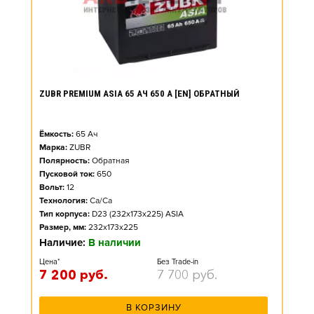
ZUBR PREMIUM ASIA 65 АЧ 650 А [EN] ОБРАТНЫЙ
Ёмкость:
65
Ач
Марка:
ZUBR
Полярность:
Обратная
Пусковой ток:
650
Вольт:
12
Технология:
Ca/Ca
Тип корпуса:
D23 (232x173x225) ASIA
Размер, мм:
232x173x225
Наличие:
В наличии
Цена*
Без Trade-in
7 200
руб.
7 700
руб.
В КОРЗИНУ