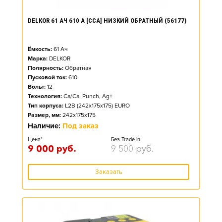
DELKOR 61 АЧ 610 А [CCA] НИЗКИЙ ОБРАТНЫЙ (56177)
Ёмкость:
61
Ач
Марка:
DELKOR
Полярность:
Обратная
Пусковой ток:
610
Вольт:
12
Технология:
Ca/Ca, Punch, Ag+
Тип корпуса:
L2B (242x175x175) EURO
Размер, мм:
242x175x175
Наличие:
Под заказ
Цена*
Без Trade-in
9 000
руб.
9 500
руб.
Заказать