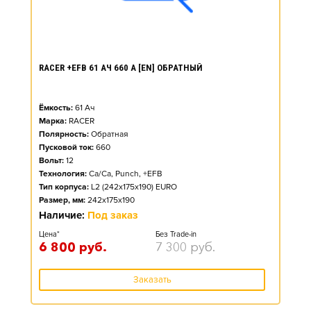
RACER +EFB 61 АЧ 660 А [EN] ОБРАТНЫЙ
Ёмкость:
61
Ач
Марка:
RACER
Полярность:
Обратная
Пусковой ток:
660
Вольт:
12
Технология:
Ca/Ca, Punch, +EFB
Тип корпуса:
L2 (242x175x190) EURO
Размер, мм:
242x175x190
Наличие:
Под заказ
Цена*
Без Trade-in
6 800
руб.
7 300
руб.
Заказать