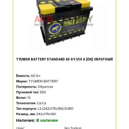
TYUMEN BATTERY STANDARD 60 АЧ 550 А [EN] ОБРАТНЫЙ
Ёмкость:
60
Ач
Марка:
TYUMEN BATTERY
Полярность:
Обратная
Пусковой ток:
550
Вольт:
12
Технология:
Ca/Ca
Тип корпуса:
L2 (242x175x190) EURO
Размер, мм:
242x175x190
Наличие:
В наличии
Цена*
Без Trade-in