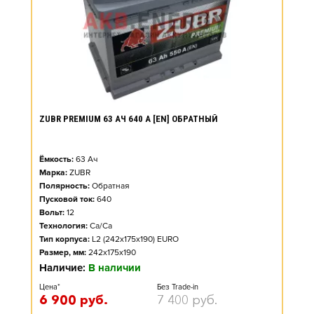
ZUBR PREMIUM 63 АЧ 640 А [EN] ОБРАТНЫЙ
Ёмкость:
63
Ач
Марка:
ZUBR
Полярность:
Обратная
Пусковой ток:
640
Вольт:
12
Технология:
Ca/Ca
Тип корпуса:
L2 (242x175x190) EURO
Размер, мм:
242x175x190
Наличие:
В наличии
Цена*
Без Trade-in
6 900
руб.
7 400
руб.