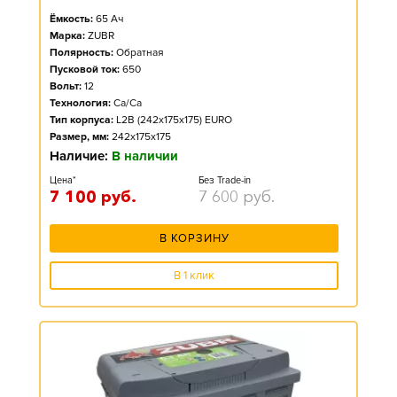
Ёмкость:
65
Ач
Марка:
ZUBR
Полярность:
Обратная
Пусковой ток:
650
Вольт:
12
Технология:
Ca/Ca
Тип корпуса:
L2B (242x175x175) EURO
Размер, мм:
242x175x175
Наличие:
В наличии
Цена*
Без Trade-in
7 100
руб.
7 600
руб.
В КОРЗИНУ
В 1 клик