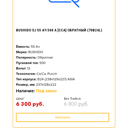
BUSHIDO SJ 55 АЧ 500 А [CCA] ОБРАТНЫЙ (70B24L)
Ёмкость:
55
Ач
Марка:
BUSHIDO
Полярность:
Обратная
Пусковой ток:
500
Вольт:
12
Технология:
Ca/Ca, Punch
Тип корпуса:
B24 (238x129x227) ASIA
Размер, мм:
237x128x222
Наличие:
Под заказ
Цена*
Без Trade-in
6 300
руб.
6 800
руб.
Заказать