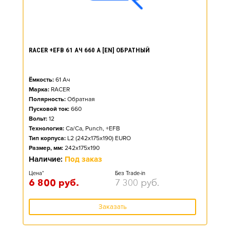
RACER +EFB 61 АЧ 660 А [EN] ОБРАТНЫЙ
Ёмкость:
61
Ач
Марка:
RACER
Полярность:
Обратная
Пусковой ток:
660
Вольт:
12
Технология:
Ca/Ca, Punch, +EFB
Тип корпуса:
L2 (242x175x190) EURO
Размер, мм:
242x175x190
Наличие:
Под заказ
Цена*
Без Trade-in
6 800
руб.
7 300
руб.
Заказать