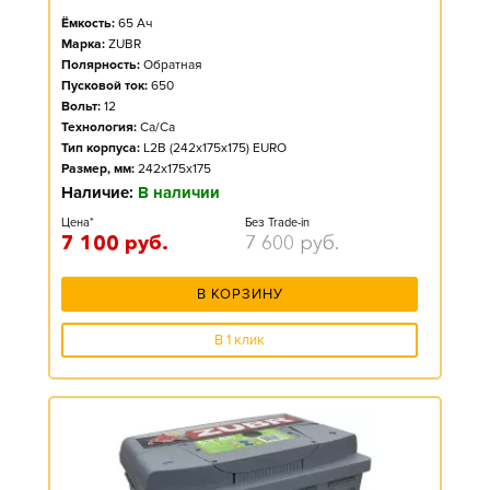
Ёмкость:
65
Ач
Марка:
ZUBR
Полярность:
Обратная
Пусковой ток:
650
Вольт:
12
Технология:
Ca/Ca
Тип корпуса:
L2B (242x175x175) EURO
Размер, мм:
242x175x175
Наличие:
В наличии
Цена*
Без Trade-in
7 100
руб.
7 600
руб.
В КОРЗИНУ
В 1 клик