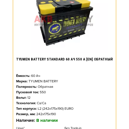
TYUMEN BATTERY STANDARD 60 АЧ 550 А [EN] ОБРАТНЫЙ
Ёмкость:
60
Ач
Марка:
TYUMEN BATTERY
Полярность:
Обратная
Пусковой ток:
550
Вольт:
12
Технология:
Ca/Ca
Тип корпуса:
L2 (242x175x190) EURO
Размер, мм:
242x175x190
Наличие:
В наличии
Цена*
Без Trade-in