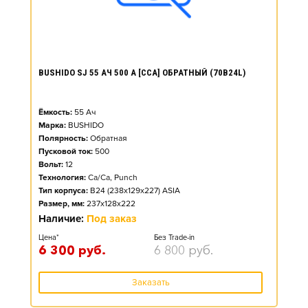
BUSHIDO SJ 55 АЧ 500 А [CCA] ОБРАТНЫЙ (70B24L)
Ёмкость:
55
Ач
Марка:
BUSHIDO
Полярность:
Обратная
Пусковой ток:
500
Вольт:
12
Технология:
Ca/Ca, Punch
Тип корпуса:
B24 (238x129x227) ASIA
Размер, мм:
237x128x222
Наличие:
Под заказ
Цена*
Без Trade-in
6 300
руб.
6 800
руб.
Заказать