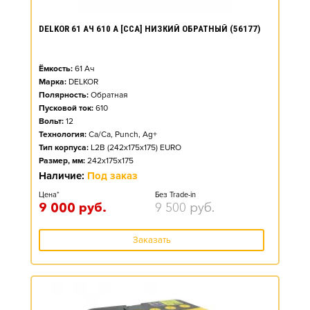
DELKOR 61 АЧ 610 А [CCA] НИЗКИЙ ОБРАТНЫЙ (56177)
Ёмкость:
61
Ач
Марка:
DELKOR
Полярность:
Обратная
Пусковой ток:
610
Вольт:
12
Технология:
Ca/Ca, Punch, Ag+
Тип корпуса:
L2B (242x175x175) EURO
Размер, мм:
242x175x175
Наличие:
Под заказ
Цена*
Без Trade-in
9 000
руб.
9 500
руб.
Заказать