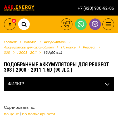
+7 (920) 930-92-06
0
Главная
Каталог
Аккумуляторы
Аккумуляторы для автомобилей
По марке
Peugeot
308
I 2008 - 2011
1.6d (90 л.с.)
ПОДОБРАННЫЕ АККУМУЛЯТОРЫ ДЛЯ PEUGEOT
308 I 2008 - 2011 1.6D (90 Л.С.)
ФИЛЬТР
Сортировать по:
по цене
|
по популярности