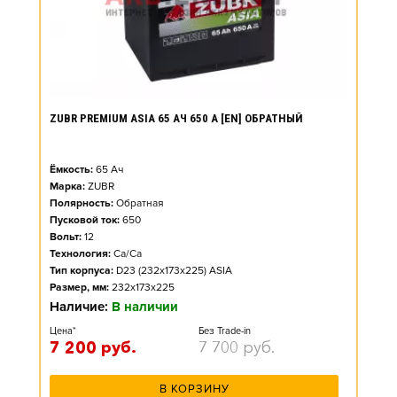
ZUBR PREMIUM ASIA 65 АЧ 650 А [EN] ОБРАТНЫЙ
Ёмкость:
65
Ач
Марка:
ZUBR
Полярность:
Обратная
Пусковой ток:
650
Вольт:
12
Технология:
Ca/Ca
Тип корпуса:
D23 (232x173x225) ASIA
Размер, мм:
232x173x225
Наличие:
В наличии
Цена*
Без Trade-in
7 200
руб.
7 700
руб.
В КОРЗИНУ