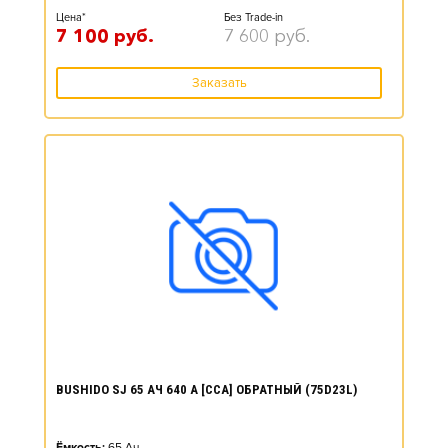
Цена*
Без Trade-in
7 100
руб.
7 600
руб.
Заказать
BUSHIDO SJ 65 АЧ 640 А [CCA] ОБРАТНЫЙ (75D23L)
Ёмкость:
65
Ач