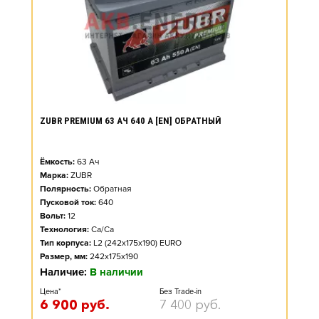
ZUBR PREMIUM 63 АЧ 640 А [EN] ОБРАТНЫЙ
Ёмкость:
63
Ач
Марка:
ZUBR
Полярность:
Обратная
Пусковой ток:
640
Вольт:
12
Технология:
Ca/Ca
Тип корпуса:
L2 (242x175x190) EURO
Размер, мм:
242x175x190
Наличие:
В наличии
Цена*
Без Trade-in
6 900
руб.
7 400
руб.