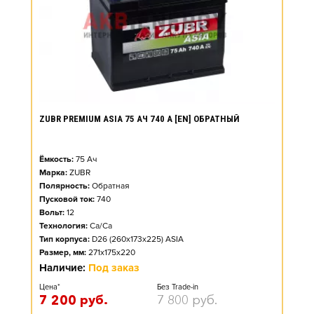
ZUBR PREMIUM ASIA 75 АЧ 740 А [EN] ОБРАТНЫЙ
Ёмкость:
75
Ач
Марка:
ZUBR
Полярность:
Обратная
Пусковой ток:
740
Вольт:
12
Технология:
Ca/Ca
Тип корпуса:
D26 (260x173x225) ASIA
Размер, мм:
271x175x220
Наличие:
Под заказ
Цена*
Без Trade-in
7 200
руб.
7 800
руб.