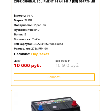
ZUBR ORIGINAL EQUIPMENT 74 АЧ 840 А [EN] ОБРАТНЫЙ
Ёмкость:
74
Ач
Марка:
ZUBR
Полярность:
Обратная
Пусковой ток:
840
Вольт:
12
Технология:
Ca/Ca
Тип корпуса:
L3 (278x175x190) EURO
Размер, мм:
278x175x190
Наличие:
Под заказ
Цена*
Без Trade-in
10 000
руб.
10 600
руб.
Заказать