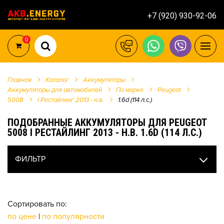
+7 (920) 930-92-06
0
Главная
Каталог
Аккумуляторы
Аккумуляторы для автомобилей
По марке
Peugeot
5008
I Рестайлинг 2013 - н.в.
1.6d (114 л.с.)
ПОДОБРАННЫЕ АККУМУЛЯТОРЫ ДЛЯ PEUGEOT
5008 I РЕСТАЙЛИНГ 2013 - Н.В. 1.6D (114 Л.С.)
ФИЛЬТР
Сортировать по:
по цене
|
по популярности