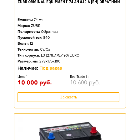
ZUBR ORIGINAL EQUIPMENT 74 АЧ 840 А [EN] ОБРАТНЫЙ
Ёмкость:
74
Ач
Марка:
ZUBR
Полярность:
Обратная
Пусковой ток:
840
Вольт:
12
Технология:
Ca/Ca
Тип корпуса:
L3 (278x175x190) EURO
Размер, мм:
278x175x190
Наличие:
Под заказ
Цена*
Без Trade-in
10 000
руб.
10 600
руб.
Заказать