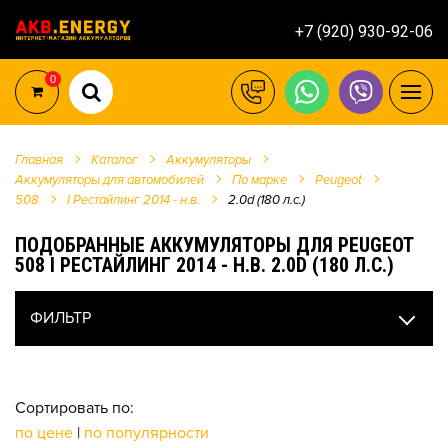
+7 (920) 930-92-06
0
Главная
Каталог
Аккумуляторы
Аккумуляторы для автомобилей
По марке
Peugeot
508
I Рестайлинг 2014 - н.в.
2.0d (180 л.с.)
ПОДОБРАННЫЕ АККУМУЛЯТОРЫ ДЛЯ PEUGEOT
508 I РЕСТАЙЛИНГ 2014 - Н.В. 2.0D (180 Л.С.)
ФИЛЬТР
Сортировать по:
по цене
|
по популярности