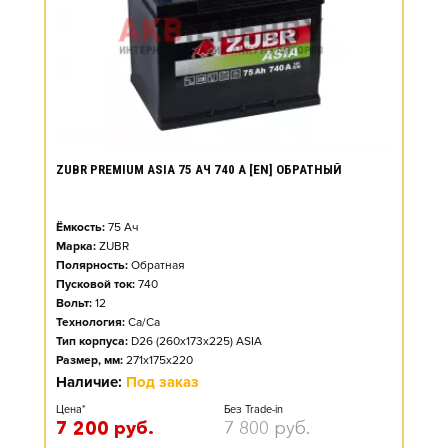
ZUBR PREMIUM ASIA 75 АЧ 740 А [EN] ОБРАТНЫЙ
Ёмкость:
75
Ач
Марка:
ZUBR
Полярность:
Обратная
Пусковой ток:
740
Вольт:
12
Технология:
Ca/Ca
Тип корпуса:
D26 (260x173x225) ASIA
Размер, мм:
271x175x220
Наличие:
Под заказ
Цена*
Без Trade-in
7 200
руб.
7 800
руб.