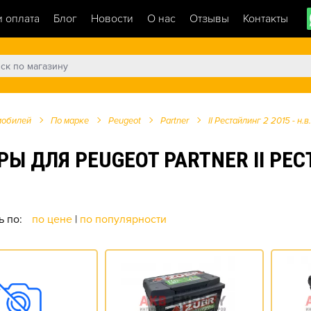
и оплата
Блог
Новости
О нас
Отзывы
Контакты
мобилей
По марке
Peugeot
Partner
II Рестайлинг 2 2015 - н.в.
ДЛЯ PEUGEOT PARTNER II РЕСТАЙ
ь по:
по цене
|
по популярности