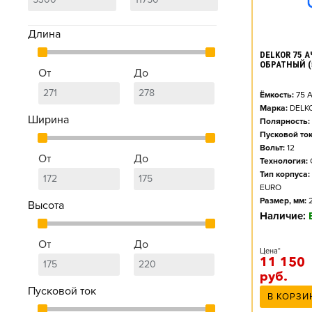
Длина
DELKOR 75 А
ОБРАТНЫЙ (
От
До
Ёмкость:
75
А
Марка:
DELK
Ширина
Полярность:
Пусковой ток
Вольт:
12
От
До
Технология:
Тип корпуса:
EURO
Размер, мм:
Высота
Наличие:
От
До
Цена*
11 150
руб.
Пусковой ток
В КОРЗИ