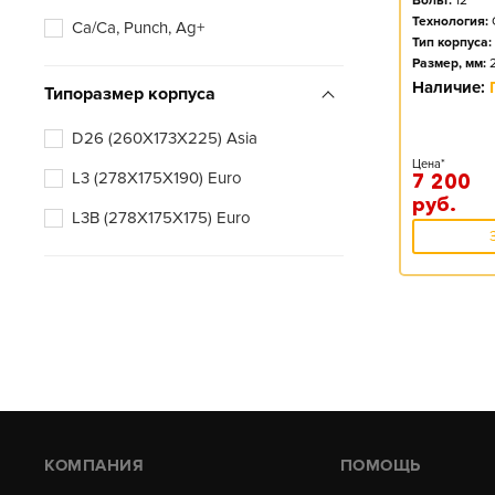
Вольт:
12
Технология:
Ca/Ca, Punch, Ag+
Тип корпуса:
Размер, мм:
Наличие:
Типоразмер корпуса
D26 (260X173X225) Asia
Цена*
L3 (278X175X190) Euro
7 200
руб.
L3B (278X175X175) Euro
КОМПАНИЯ
ПОМОЩЬ