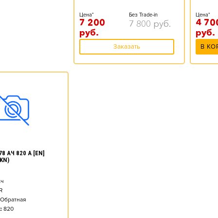
Цена*
Без Trade-in
Цена*
7 200
4 70
7 800
руб.
руб.
руб.
Заказать
В КО
8 АЧ 820 А [EN]
KN)
ч
R
Обратная
:
820