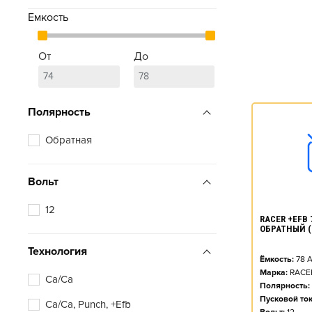
Емкость
От
До
Полярность
Обратная
Вольт
12
RACER +EFB 7
ОБРАТНЫЙ (
Технология
Ёмкость:
78
А
Марка:
RACE
Ca/Ca
Полярность:
Пусковой ток
Ca/Ca, Punch, +Efb