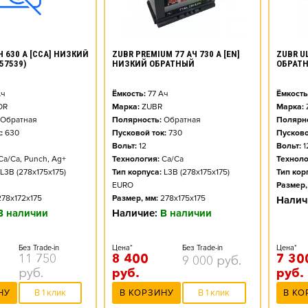
ZUBR PREMIUM 77 АЧ 730 А [EN]
ZUBR UL
Ч 630 А [CCA] НИЗКИЙ
НИЗКИЙ ОБРАТНЫЙ
ОБРАТ
57539)
Ёмкость:
77
Ач
Ёмкость
ч
Марка:
ZUBR
Марка:
OR
Полярность:
Обратная
Полярно
Обратная
Пусковой ток:
730
Пусково
:
630
Вольт:
12
Вольт:
1
Технология:
Ca/Ca
Техноло
Ca/Ca, Punch, Ag+
Тип корпуса:
L3B (278x175x175)
Тип кор
L3B (278x175x175)
EURO
Размер,
Размер, мм:
278x175x175
278x172x175
Налич
Наличие:
В наличии
В наличии
Цена*
Без Trade-in
Цена*
Без Trade-in
8 400
7 30
11 750
9 000
руб.
руб.
руб.
руб.
В КОРЗИНУ
В 1 клик
В КО
НУ
В 1 клик