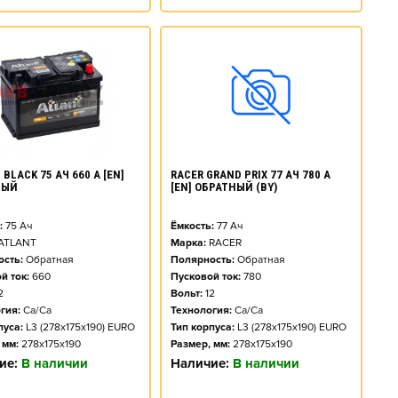
BLACK 75 АЧ 660 А [EN]
RACER GRAND PRIX 77 АЧ 780 А
НЫЙ
[EN] ОБРАТНЫЙ (BY)
:
75
Ач
Ёмкость:
77
Ач
ATLANT
Марка:
RACER
сть:
Обратная
Полярность:
Обратная
й ток:
660
Пусковой ток:
780
2
Вольт:
12
гия:
Ca/Ca
Технология:
Ca/Ca
пуса:
L3 (278x175x190) EURO
Тип корпуса:
L3 (278x175x190) EURO
 мм:
278x175x190
Размер, мм:
278x175x190
ие:
В наличии
Наличие:
В наличии