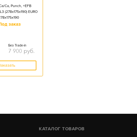
Ca/Ca, Punch, +EFB
L3 (278x175x190) EURO
278x175x190
Под заказ
Без Trade-in
7 900
руб.
Заказать
КАТАЛОГ ТОВАРОВ