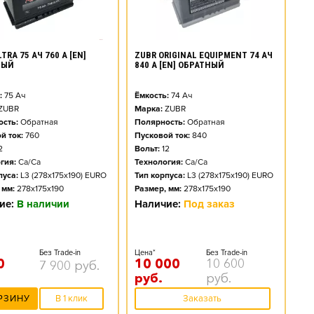
TRA 75 АЧ 760 А [EN]
ZUBR ORIGINAL EQUIPMENT 74 АЧ
НЫЙ
840 А [EN] ОБРАТНЫЙ
:
75
Ач
Ёмкость:
74
Ач
ZUBR
Марка:
ZUBR
сть:
Обратная
Полярность:
Обратная
й ток:
760
Пусковой ток:
840
2
Вольт:
12
гия:
Ca/Ca
Технология:
Ca/Ca
пуса:
L3 (278x175x190) EURO
Тип корпуса:
L3 (278x175x190) EURO
 мм:
278x175x190
Размер, мм:
278x175x190
ие:
В наличии
Наличие:
Под заказ
Без Trade-in
Цена*
Без Trade-in
0
10 000
10 600
7 900
руб.
руб.
руб.
РЗИНУ
В 1 клик
Заказать