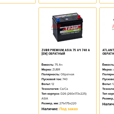
ZUBR PREMIUM ASIA 75 АЧ 740 А
ATLANT 
[EN] ОБРАТНЫЙ
ОБРАТ
Ёмкость:
75
Ач
Ёмкость
Марка:
ZUBR
Марка:
Полярность:
Обратная
Полярно
Пусковой ток:
740
Пусково
Вольт:
12
Вольт:
1
Технология:
Ca/Ca
Техноло
Тип корпуса:
D26 (260x173x225)
Тип кор
ASIA
Размер,
Размер, мм:
271x175x220
Налич
Наличие:
Под заказ