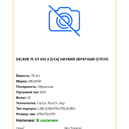
DELKOR 75 АЧ 630 А [CCA] НИЗКИЙ ОБРАТНЫЙ (57539)
Ёмкость:
75
Ач
Марка:
DELKOR
Полярность:
Обратная
Пусковой ток:
630
Вольт:
12
Технология:
Ca/Ca, Punch, Ag+
Тип корпуса:
L3B (278x175x175) EURO
Размер, мм:
278x172x175
Наличие:
В наличии
Цена*
Без Trade-in