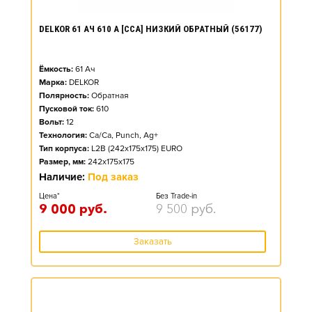
DELKOR 61 АЧ 610 А [CCA] НИЗКИЙ ОБРАТНЫЙ (56177)
Ёмкость:
61
Ач
Марка:
DELKOR
Полярность:
Обратная
Пусковой ток:
610
Вольт:
12
Технология:
Ca/Ca, Punch, Ag+
Тип корпуса:
L2B (242x175x175) EURO
Размер, мм:
242x175x175
Наличие:
Под заказ
Цена*
Без Trade-in
9 000
руб.
9 500
руб.
Заказать