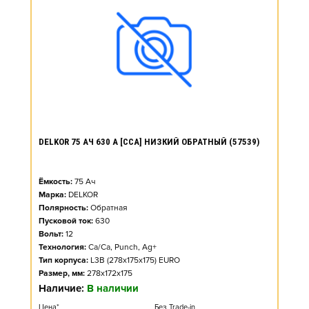
DELKOR 75 АЧ 630 А [CCA] НИЗКИЙ ОБРАТНЫЙ (57539)
Ёмкость:
75
Ач
Марка:
DELKOR
Полярность:
Обратная
Пусковой ток:
630
Вольт:
12
Технология:
Ca/Ca, Punch, Ag+
Тип корпуса:
L3B (278x175x175) EURO
Размер, мм:
278x172x175
Наличие:
В наличии
Цена*
Без Trade-in