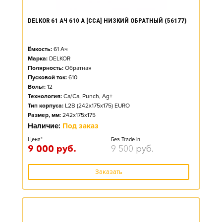
DELKOR 61 АЧ 610 А [CCA] НИЗКИЙ ОБРАТНЫЙ (56177)
Ёмкость:
61
Ач
Марка:
DELKOR
Полярность:
Обратная
Пусковой ток:
610
Вольт:
12
Технология:
Ca/Ca, Punch, Ag+
Тип корпуса:
L2B (242x175x175) EURO
Размер, мм:
242x175x175
Наличие:
Под заказ
Цена*
Без Trade-in
9 000
руб.
9 500
руб.
Заказать