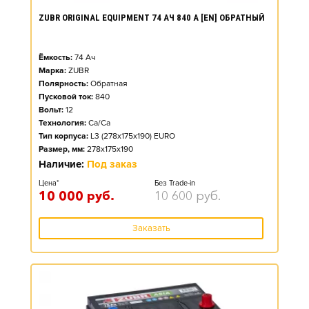
ZUBR ORIGINAL EQUIPMENT 74 АЧ 840 А [EN] ОБРАТНЫЙ
Ёмкость:
74
Ач
Марка:
ZUBR
Полярность:
Обратная
Пусковой ток:
840
Вольт:
12
Технология:
Ca/Ca
Тип корпуса:
L3 (278x175x190) EURO
Размер, мм:
278x175x190
Наличие:
Под заказ
Цена*
Без Trade-in
10 000
руб.
10 600
руб.
Заказать