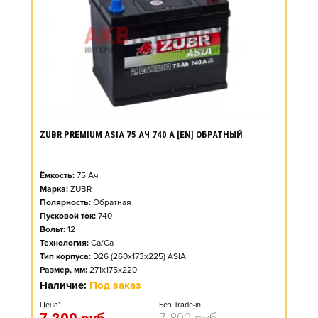
ZUBR PREMIUM ASIA 75 АЧ 740 А [EN] ОБРАТНЫЙ
Ёмкость:
75
Ач
Марка:
ZUBR
Полярность:
Обратная
Пусковой ток:
740
Вольт:
12
Технология:
Ca/Ca
Тип корпуса:
D26 (260x173x225) ASIA
Размер, мм:
271x175x220
Наличие:
Под заказ
Цена*
Без Trade-in