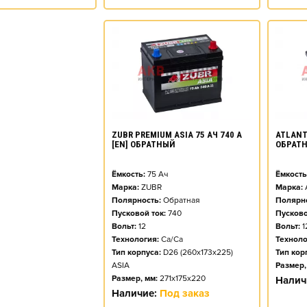
ZUBR PREMIUM ASIA 75 АЧ 740 А
ATLANT 
[EN] ОБРАТНЫЙ
ОБРАТ
Ёмкость:
75
Ач
Ёмкость
Марка:
ZUBR
Марка:
Полярность:
Обратная
Полярно
Пусковой ток:
740
Пусково
Вольт:
12
Вольт:
1
Технология:
Ca/Ca
Техноло
Тип корпуса:
D26 (260x173x225)
Тип кор
ASIA
Размер,
Размер, мм:
271x175x220
Налич
Наличие:
Под заказ