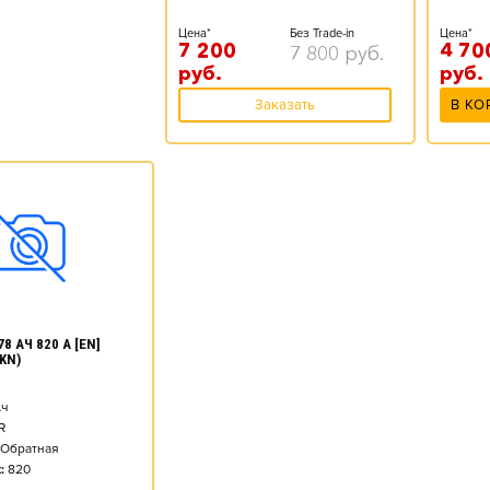
Цена*
Без Trade-in
Цена*
7 200
4 70
7 800
руб.
руб.
руб.
Заказать
В КО
8 АЧ 820 А [EN]
KN)
ч
R
Обратная
:
820