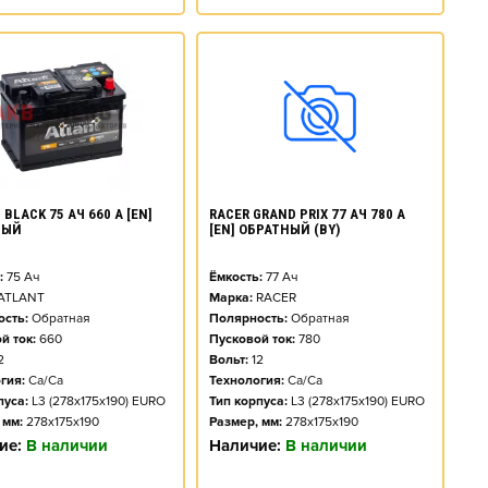
BLACK 75 АЧ 660 А [EN]
RACER GRAND PRIX 77 АЧ 780 А
НЫЙ
[EN] ОБРАТНЫЙ (BY)
:
75
Ач
Ёмкость:
77
Ач
ATLANT
Марка:
RACER
сть:
Обратная
Полярность:
Обратная
й ток:
660
Пусковой ток:
780
2
Вольт:
12
гия:
Ca/Ca
Технология:
Ca/Ca
пуса:
L3 (278x175x190) EURO
Тип корпуса:
L3 (278x175x190) EURO
 мм:
278x175x190
Размер, мм:
278x175x190
ие:
В наличии
Наличие:
В наличии