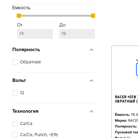
Емкость
От
До
Полярность
Обратная
Вольт
12
RACER +EFB 7
ОБРАТНЫЙ (
Технология
Ёмкость:
78
А
Марка:
RACE
Ca/Ca
Полярность:
Пусковой ток
Ca/Ca, Punch, +Efb