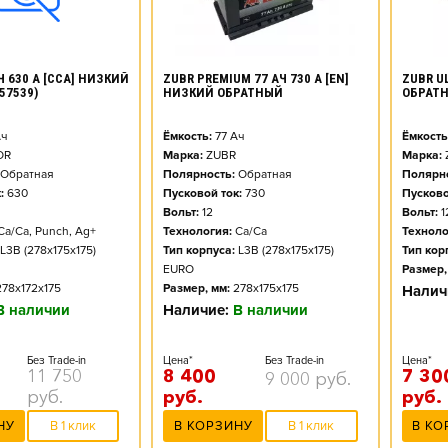
ZUBR PREMIUM 77 АЧ 730 А [EN]
ZUBR UL
Ч 630 А [CCA] НИЗКИЙ
НИЗКИЙ ОБРАТНЫЙ
ОБРАТ
57539)
Ёмкость:
77
Ач
Ёмкость
ч
Марка:
ZUBR
Марка:
OR
Полярность:
Обратная
Полярно
Обратная
Пусковой ток:
730
Пусково
:
630
Вольт:
12
Вольт:
1
Технология:
Ca/Ca
Техноло
Ca/Ca, Punch, Ag+
Тип корпуса:
L3B (278x175x175)
Тип кор
L3B (278x175x175)
EURO
Размер,
Размер, мм:
278x175x175
278x172x175
Налич
Наличие:
В наличии
В наличии
Цена*
Без Trade-in
Цена*
Без Trade-in
8 400
7 30
11 750
9 000
руб.
руб.
руб.
руб.
В КОРЗИНУ
В 1 клик
В КО
НУ
В 1 клик