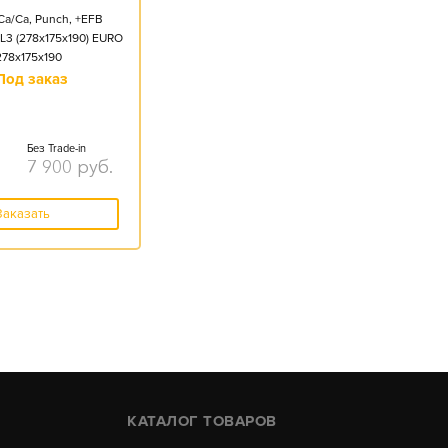
Ca/Ca, Punch, +EFB
L3 (278x175x190) EURO
278x175x190
Под заказ
Без Trade-in
7 900
руб.
Заказать
КАТАЛОГ ТОВАРОВ