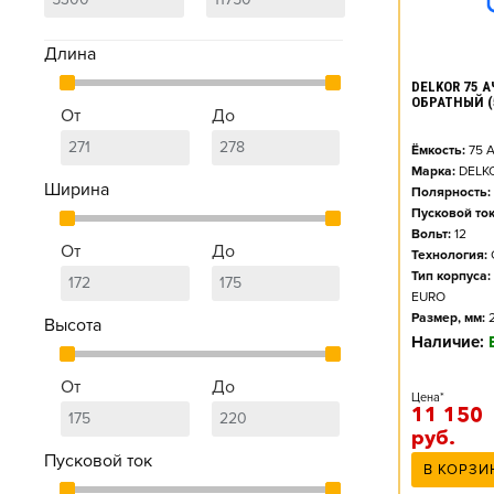
Длина
DELKOR 75 А
ОБРАТНЫЙ (
От
До
Ёмкость:
75
А
Марка:
DELK
Ширина
Полярность:
Пусковой ток
Вольт:
12
От
До
Технология:
Тип корпуса:
EURO
Размер, мм:
Высота
Наличие:
От
До
Цена*
11 150
руб.
Пусковой ток
В КОРЗИ