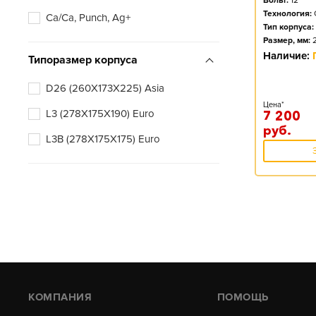
Вольт:
12
Технология:
Ca/Ca, Punch, Ag+
Тип корпуса:
Размер, мм:
Наличие:
Типоразмер корпуса
D26 (260X173X225) Asia
Цена*
L3 (278X175X190) Euro
7 200
руб.
L3B (278X175X175) Euro
КОМПАНИЯ
ПОМОЩЬ