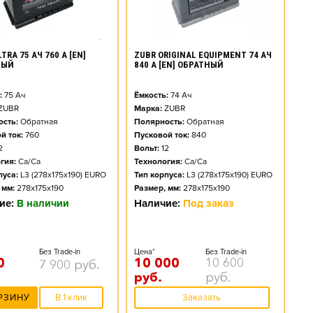
TRA 75 АЧ 760 А [EN]
ZUBR ORIGINAL EQUIPMENT 74 АЧ
НЫЙ
840 А [EN] ОБРАТНЫЙ
:
75
Ач
Ёмкость:
74
Ач
ZUBR
Марка:
ZUBR
сть:
Обратная
Полярность:
Обратная
й ток:
760
Пусковой ток:
840
2
Вольт:
12
гия:
Ca/Ca
Технология:
Ca/Ca
пуса:
L3 (278x175x190) EURO
Тип корпуса:
L3 (278x175x190) EURO
 мм:
278x175x190
Размер, мм:
278x175x190
ие:
В наличии
Наличие:
Под заказ
Без Trade-in
Цена*
Без Trade-in
0
10 000
10 600
7 900
руб.
руб.
руб.
РЗИНУ
В 1 клик
Заказать