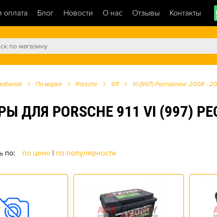
и оплата
Блог
Новости
О нас
Отзывы
Контакты
мобилей
По марке
Porsche
911
VI (997) Рестайлинг 2008 - 20
ДЛЯ PORSCHE 911 VI (997) РЕС
ь по:
по цене
|
по популярности