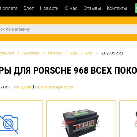
и оплата
Блог
Новости
О нас
Отзывы
Контакты
мобилей
По марке
Porsche
968
Все
3.0 (305 л.с.)
ДЛЯ PORSCHE 968 ВСЕХ ПОКОЛЕ
ь по:
по цене
|
по популярности