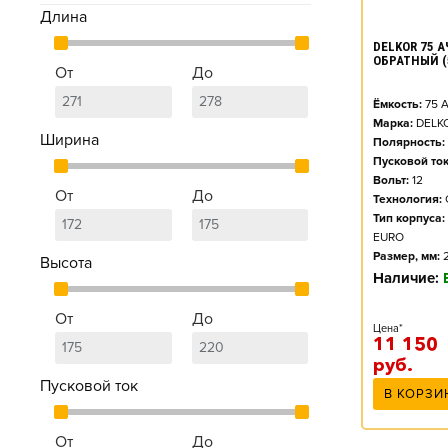
Длина
DELKOR 75 А
ОБРАТНЫЙ (
От
До
Ёмкость:
75
А
Марка:
DELK
Ширина
Полярность:
Пусковой ток
Вольт:
12
От
До
Технология:
Тип корпуса:
EURO
Размер, мм:
Высота
Наличие:
От
До
Цена*
11 150
руб.
Пусковой ток
В КОРЗИ
От
До