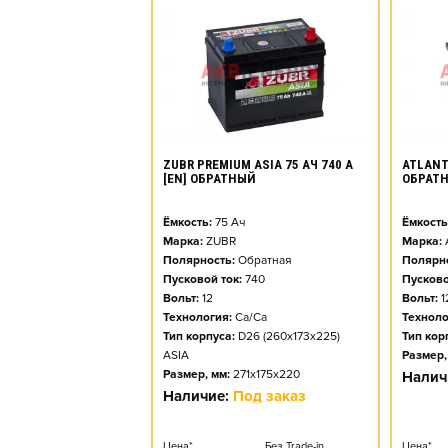
ZUBR PREMIUM ASIA 75 АЧ 740 А
ATLANT 
[EN] ОБРАТНЫЙ
ОБРАТ
Ёмкость:
75
Ач
Ёмкость
Марка:
ZUBR
Марка:
Полярность:
Обратная
Полярно
Пусковой ток:
740
Пусково
Вольт:
12
Вольт:
1
Технология:
Ca/Ca
Техноло
Тип корпуса:
D26 (260x173x225)
Тип кор
ASIA
Размер,
Размер, мм:
271x175x220
Налич
Наличие:
Под заказ
Цена*
Без Trade-in
Цена*