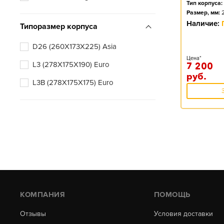
Тип корпуса:
Размер, мм:
Наличие:
Типоразмер корпуса
D26 (260X173X225) Asia
Цена*
L3 (278X175X190) Euro
7 200
руб.
L3B (278X175X175) Euro
КОМПАНИЯ
ПОМОЩЬ
Отзывы
Условия доставки