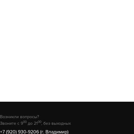
Возникли вопросы?
00
00
Звоните с 9
до 21
, без выходных
+7 (920) 930-9206 (г. Владимир)