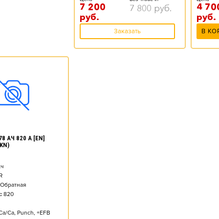
7 200
4 70
7 800
руб.
руб.
руб.
Заказать
В КО
8 АЧ 820 А [EN]
KN)
ч
R
Обратная
:
820
Ca/Ca, Punch, +EFB