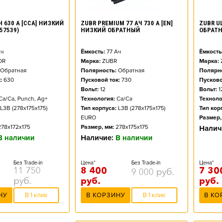
ZUBR PREMIUM 77 АЧ 730 А [EN]
ZUBR UL
Ч 630 А [CCA] НИЗКИЙ
НИЗКИЙ ОБРАТНЫЙ
ОБРАТ
57539)
Ёмкость:
77
Ач
Ёмкость
ч
Марка:
ZUBR
Марка:
OR
Полярность:
Обратная
Полярно
Обратная
Пусковой ток:
730
Пусково
:
630
Вольт:
12
Вольт:
1
Технология:
Ca/Ca
Техноло
Ca/Ca, Punch, Ag+
Тип корпуса:
L3B (278x175x175)
Тип кор
L3B (278x175x175)
EURO
Размер,
Размер, мм:
278x175x175
278x172x175
Налич
Наличие:
В наличии
В наличии
Цена*
Без Trade-in
Цена*
Без Trade-in
8 400
7 30
11 750
9 000
руб.
руб.
руб.
руб.
В КОРЗИНУ
В 1 клик
В КО
НУ
В 1 клик