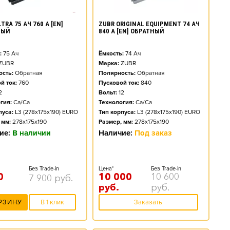
TRA 75 АЧ 760 А [EN]
ZUBR ORIGINAL EQUIPMENT 74 АЧ
НЫЙ
840 А [EN] ОБРАТНЫЙ
:
75
Ач
Ёмкость:
74
Ач
ZUBR
Марка:
ZUBR
сть:
Обратная
Полярность:
Обратная
й ток:
760
Пусковой ток:
840
2
Вольт:
12
гия:
Ca/Ca
Технология:
Ca/Ca
пуса:
L3 (278x175x190) EURO
Тип корпуса:
L3 (278x175x190) EURO
 мм:
278x175x190
Размер, мм:
278x175x190
ие:
В наличии
Наличие:
Под заказ
Без Trade-in
Цена*
Без Trade-in
0
10 000
10 600
7 900
руб.
руб.
руб.
РЗИНУ
В 1 клик
Заказать