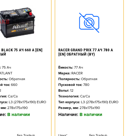
BLACK 75 АЧ 660 А [EN]
RACER GRAND PRIX 77 АЧ 780 А
НЫЙ
[EN] ОБРАТНЫЙ (BY)
:
75
Ач
Ёмкость:
77
Ач
ATLANT
Марка:
RACER
сть:
Обратная
Полярность:
Обратная
й ток:
660
Пусковой ток:
780
2
Вольт:
12
гия:
Ca/Ca
Технология:
Ca/Ca
пуса:
L3 (278x175x190) EURO
Тип корпуса:
L3 (278x175x190) EURO
 мм:
278x175x190
Размер, мм:
278x175x190
ие:
В наличии
Наличие:
В наличии
Без Trade-in
Цена*
Без Trade-in