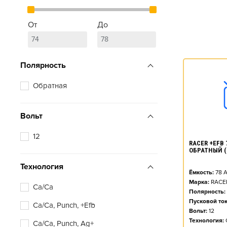
От
До
Полярность
Обратная
Вольт
12
RACER +EFB 7
ОБРАТНЫЙ (
Технология
Ёмкость:
78
А
Марка:
RACE
Ca/Ca
Полярность:
Пусковой ток
Ca/Ca, Punch, +Efb
Вольт:
12
Технология:
Ca/Ca, Punch, Ag+