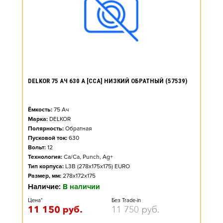
DELKOR 75 АЧ 630 А [CCA] НИЗКИЙ ОБРАТНЫЙ (57539)
Ёмкость:
75
Ач
Марка:
DELKOR
Полярность:
Обратная
Пусковой ток:
630
Вольт:
12
Технология:
Ca/Ca, Punch, Ag+
Тип корпуса:
L3B (278x175x175) EURO
Размер, мм:
278x172x175
Наличие:
В наличии
Цена*
Без Trade-in
11 150
руб.
11 750
руб.