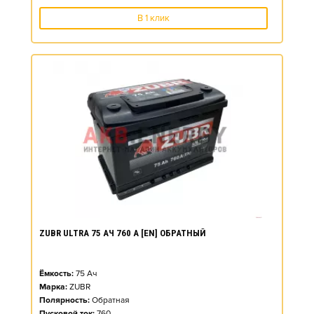
В 1 клик
ZUBR ULTRA 75 АЧ 760 А [EN] ОБРАТНЫЙ
Ёмкость:
75
Ач
Марка:
ZUBR
Полярность:
Обратная
Пусковой ток:
760