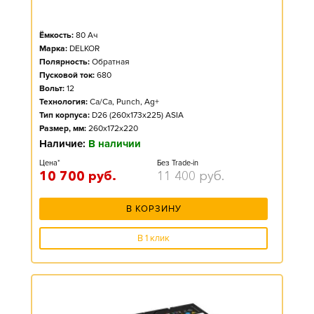
Ёмкость:
80
Ач
Марка:
DELKOR
Полярность:
Обратная
Пусковой ток:
680
Вольт:
12
Технология:
Ca/Ca, Punch, Ag+
Тип корпуса:
D26 (260x173x225) ASIA
Размер, мм:
260x172x220
Наличие:
В наличии
Цена*
Без Trade-in
10 700
руб.
11 400
руб.
В КОРЗИНУ
В 1 клик