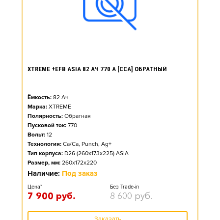
XTREME +EFB ASIA 82 АЧ 770 А [CCA] ОБРАТНЫЙ
Ёмкость:
82
Ач
Марка:
XTREME
Полярность:
Обратная
Пусковой ток:
770
Вольт:
12
Технология:
Ca/Ca, Punch, Ag+
Тип корпуса:
D26 (260x173x225) ASIA
Размер, мм:
260x172x220
Наличие:
Под заказ
Цена*
Без Trade-in
7 900
руб.
8 600
руб.
Заказать