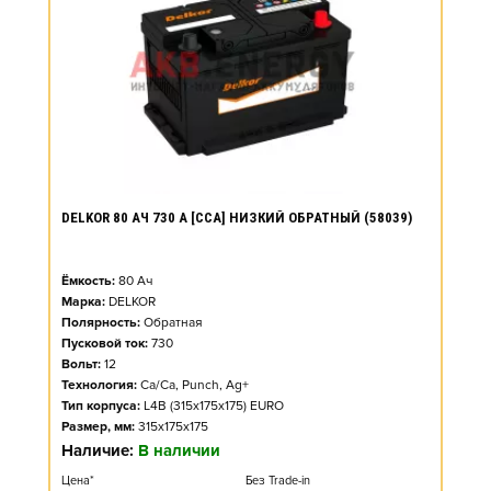
DELKOR 80 АЧ 730 А [CCA] НИЗКИЙ ОБРАТНЫЙ (58039)
Ёмкость:
80
Ач
Марка:
DELKOR
Полярность:
Обратная
Пусковой ток:
730
Вольт:
12
Технология:
Ca/Ca, Punch, Ag+
Тип корпуса:
L4B (315x175x175) EURO
Размер, мм:
315x175x175
Наличие:
В наличии
Цена*
Без Trade-in