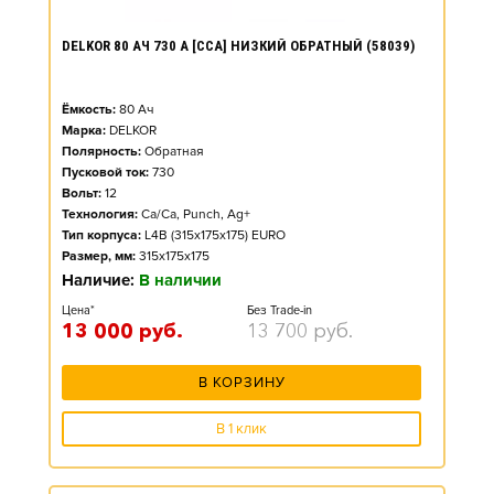
DELKOR 80 АЧ 730 А [CCA] НИЗКИЙ ОБРАТНЫЙ (58039)
Ёмкость:
80
Ач
Марка:
DELKOR
Полярность:
Обратная
Пусковой ток:
730
Вольт:
12
Технология:
Ca/Ca, Punch, Ag+
Тип корпуса:
L4B (315x175x175) EURO
Размер, мм:
315x175x175
Наличие:
В наличии
Цена*
Без Trade-in
13 000
руб.
13 700
руб.
В КОРЗИНУ
В 1 клик