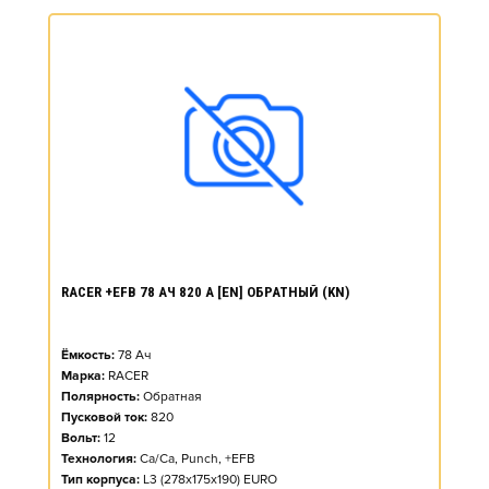
RACER +EFB 78 АЧ 820 А [EN] ОБРАТНЫЙ (KN)
Ёмкость:
78
Ач
Марка:
RACER
Полярность:
Обратная
Пусковой ток:
820
Вольт:
12
Технология:
Ca/Ca, Punch, +EFB
Тип корпуса:
L3 (278x175x190) EURO