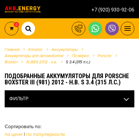
+7 (920) 930-92-06
0
Главная
Каталог
Аккумуляторы
Аккумуляторы для автомобилей
По марке
Porsche
Boxster
III (981) 2012 - н.в.
S 3.4 (315 л.с.)
ПОДОБРАННЫЕ АККУМУЛЯТОРЫ ДЛЯ PORSCHE
BOXSTER III (981) 2012 - Н.В. S 3.4 (315 Л.С.)
ФИЛЬТР
Сортировать по:
по цене
|
по популярности