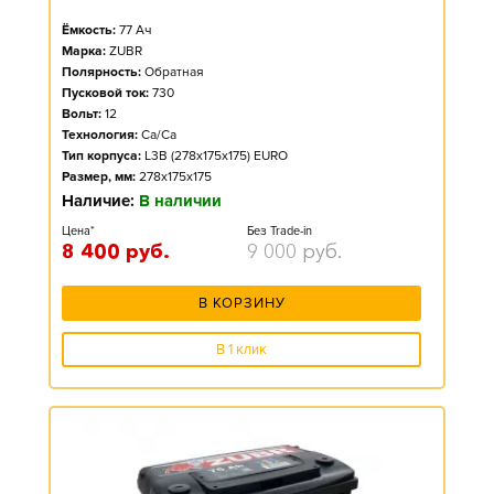
Ёмкость:
77
Ач
Марка:
ZUBR
Полярность:
Обратная
Пусковой ток:
730
Вольт:
12
Технология:
Ca/Ca
Тип корпуса:
L3B (278x175x175) EURO
Размер, мм:
278x175x175
Наличие:
В наличии
Цена*
Без Trade-in
8 400
руб.
9 000
руб.
В КОРЗИНУ
В 1 клик