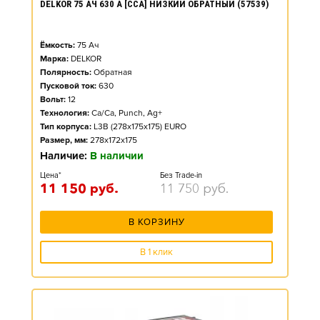
DELKOR 75 АЧ 630 А [CCA] НИЗКИЙ ОБРАТНЫЙ (57539)
Ёмкость:
75
Ач
Марка:
DELKOR
Полярность:
Обратная
Пусковой ток:
630
Вольт:
12
Технология:
Ca/Ca, Punch, Ag+
Тип корпуса:
L3B (278x175x175) EURO
Размер, мм:
278x172x175
Наличие:
В наличии
Цена*
Без Trade-in
11 150
руб.
11 750
руб.
В КОРЗИНУ
В 1 клик