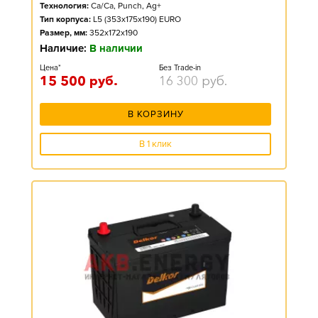
Технология:
Ca/Ca, Punch, Ag+
Тип корпуса:
L5 (353x175x190) EURO
Размер, мм:
352x172x190
Наличие:
В наличии
Цена*
Без Trade-in
15 500
руб.
16 300
руб.
В КОРЗИНУ
В 1 клик