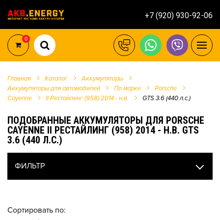
+7 (920) 930-92-06
0
Главная
Каталог
Аккумуляторы
Аккумуляторы для автомобилей
По марке
Porsche
Cayenne
II Рестайлинг (958) 2014 - н.в.
GTS 3.6 (440 л.с.)
ПОДОБРАННЫЕ АККУМУЛЯТОРЫ ДЛЯ PORSCHE
CAYENNE II РЕСТАЙЛИНГ (958) 2014 - Н.В. GTS
3.6 (440 Л.С.)
ФИЛЬТР
Сортировать по: