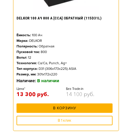
DELKOR 100 АЧ 800 А [CCA] ОБРАТНЫЙ (115D31L)
Ёмкость:
100
Ач
Марка:
DELKOR
Полярность:
Обратная
Пусковой ток:
800
Вольт:
12
Технология:
Ca/Ca, Punch, Ag+
Тип корпуса:
D31 (306x173x225) ASIA
Размер, мм:
301x172x220
Наличие:
В наличии
Цена*
Без Trade-in
13 300
руб.
14 100
руб.
В КОРЗИНУ
В 1 клик