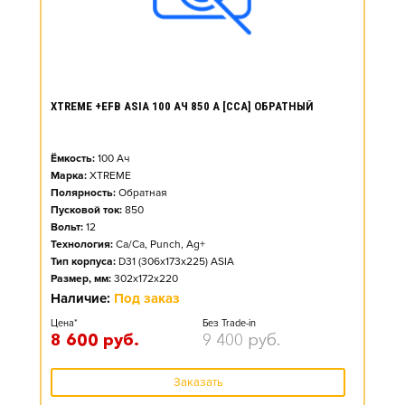
XTREME +EFB ASIA 100 АЧ 850 А [CCA] ОБРАТНЫЙ
Ёмкость:
100
Ач
Марка:
XTREME
Полярность:
Обратная
Пусковой ток:
850
Вольт:
12
Технология:
Ca/Ca, Punch, Ag+
Тип корпуса:
D31 (306x173x225) ASIA
Размер, мм:
302x172x220
Наличие:
Под заказ
Цена*
Без Trade-in
8 600
руб.
9 400
руб.
Заказать