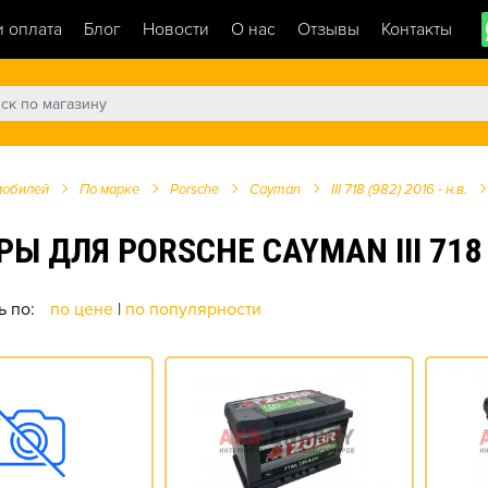
и оплата
Блог
Новости
О нас
Отзывы
Контакты
мобилей
По марке
Porsche
Cayman
III 718 (982) 2016 - н.в.
ЛЯ PORSCHE CAYMAN III 718 (982
ь по:
по цене
|
по популярности