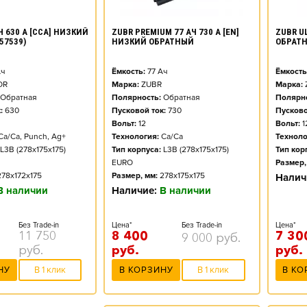
ZUBR PREMIUM 77 АЧ 730 А [EN]
ZUBR UL
Ч 630 А [CCA] НИЗКИЙ
НИЗКИЙ ОБРАТНЫЙ
ОБРАТ
57539)
Ёмкость:
77
Ач
Ёмкость
ч
Марка:
ZUBR
Марка:
OR
Полярность:
Обратная
Полярно
Обратная
Пусковой ток:
730
Пусково
:
630
Вольт:
12
Вольт:
1
Технология:
Ca/Ca
Техноло
Ca/Ca, Punch, Ag+
Тип корпуса:
L3B (278x175x175)
Тип кор
L3B (278x175x175)
EURO
Размер,
Размер, мм:
278x175x175
278x172x175
Налич
Наличие:
В наличии
В наличии
Цена*
Без Trade-in
Цена*
Без Trade-in
8 400
7 30
11 750
9 000
руб.
руб.
руб.
руб.
В КОРЗИНУ
В 1 клик
В КО
НУ
В 1 клик