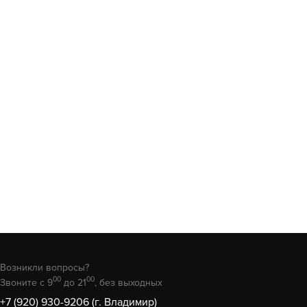
Возникли вопросы?
00
00
Звоните с 9
до 21
, без выходных
+7 (920) 930-9206 (г. Владимир)