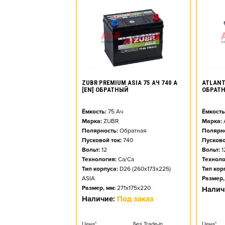
ZUBR PREMIUM ASIA 75 АЧ 740 А
ATLANT 
[EN] ОБРАТНЫЙ
ОБРАТ
Ёмкость:
75
Ач
Ёмкость
Марка:
ZUBR
Марка:
Полярность:
Обратная
Полярно
Пусковой ток:
740
Пусково
Вольт:
12
Вольт:
1
Технология:
Ca/Ca
Техноло
Тип корпуса:
D26 (260x173x225)
Тип кор
ASIA
Размер,
Размер, мм:
271x175x220
Налич
Наличие:
Под заказ
Цена*
Без Trade-in
Цена*