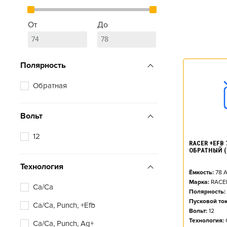
От
До
Полярность
Обратная
Вольт
12
RACER +EFB 7
ОБРАТНЫЙ (
Технология
Ёмкость:
78
А
Марка:
RACE
Ca/Ca
Полярность:
Пусковой ток
Ca/Ca, Punch, +Efb
Вольт:
12
Технология:
Ca/Ca, Punch, Ag+