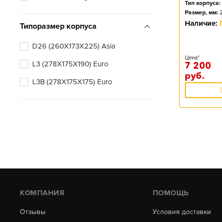
Тип корпуса:
Размер, мм:
Наличие:
Типоразмер корпуса
D26 (260X173X225) Asia
Цена*
L3 (278X175X190) Euro
7 200
руб.
L3B (278X175X175) Euro
КОМПАНИЯ
ПОМОЩЬ
Отзывы
Условия доставки