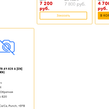
7 200
4 70
7 800
руб.
руб.
руб.
Заказать
В КО
8 АЧ 820 А [EN]
KN)
ч
R
Обратная
:
820
Ca/Ca, Punch, +EFB