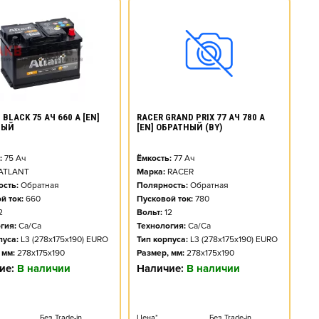
BLACK 75 АЧ 660 А [EN]
RACER GRAND PRIX 77 АЧ 780 А
НЫЙ
[EN] ОБРАТНЫЙ (BY)
:
75
Ач
Ёмкость:
77
Ач
ATLANT
Марка:
RACER
сть:
Обратная
Полярность:
Обратная
й ток:
660
Пусковой ток:
780
2
Вольт:
12
гия:
Ca/Ca
Технология:
Ca/Ca
пуса:
L3 (278x175x190) EURO
Тип корпуса:
L3 (278x175x190) EURO
 мм:
278x175x190
Размер, мм:
278x175x190
ие:
В наличии
Наличие:
В наличии
Без Trade-in
Цена*
Без Trade-in