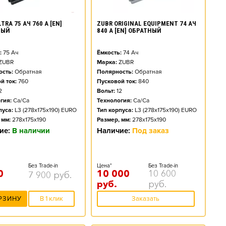
TRA 75 АЧ 760 А [EN]
ZUBR ORIGINAL EQUIPMENT 74 АЧ
НЫЙ
840 А [EN] ОБРАТНЫЙ
:
75
Ач
Ёмкость:
74
Ач
ZUBR
Марка:
ZUBR
сть:
Обратная
Полярность:
Обратная
й ток:
760
Пусковой ток:
840
2
Вольт:
12
гия:
Ca/Ca
Технология:
Ca/Ca
пуса:
L3 (278x175x190) EURO
Тип корпуса:
L3 (278x175x190) EURO
 мм:
278x175x190
Размер, мм:
278x175x190
ие:
В наличии
Наличие:
Под заказ
Без Trade-in
Цена*
Без Trade-in
0
10 000
10 600
7 900
руб.
руб.
руб.
РЗИНУ
В 1 клик
Заказать