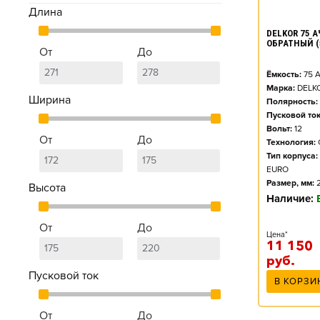
Длина
DELKOR 75 А
ОБРАТНЫЙ (
От
До
Ёмкость:
75
А
Марка:
DELK
Ширина
Полярность:
Пусковой ток
Вольт:
12
От
До
Технология:
Тип корпуса:
EURO
Размер, мм:
Высота
Наличие:
От
До
Цена*
11 150
руб.
Пусковой ток
В КОРЗИ
От
До