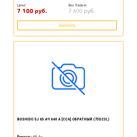
Цена*
Без Trade-in
7 100
руб.
7 600
руб.
Заказать
BUSHIDO SJ 65 АЧ 640 А [CCA] ОБРАТНЫЙ (75D23L)
Ёмкость:
65
Ач