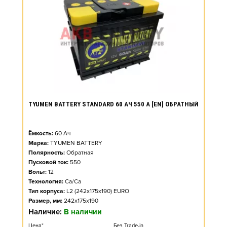
TYUMEN BATTERY STANDARD 60 АЧ 550 А [EN] ОБРАТНЫЙ
Ёмкость:
60
Ач
Марка:
TYUMEN BATTERY
Полярность:
Обратная
Пусковой ток:
550
Вольт:
12
Технология:
Ca/Ca
Тип корпуса:
L2 (242x175x190) EURO
Размер, мм:
242x175x190
Наличие:
В наличии
Цена*
Без Trade-in