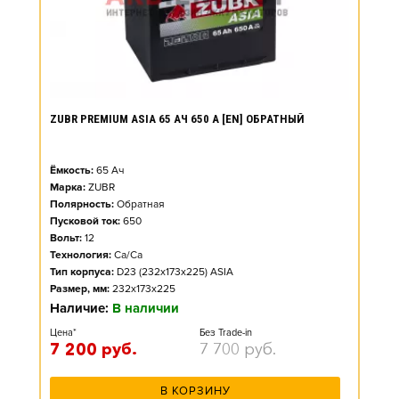
ZUBR PREMIUM ASIA 65 АЧ 650 А [EN] ОБРАТНЫЙ
Ёмкость:
65
Ач
Марка:
ZUBR
Полярность:
Обратная
Пусковой ток:
650
Вольт:
12
Технология:
Ca/Ca
Тип корпуса:
D23 (232x173x225) ASIA
Размер, мм:
232x173x225
Наличие:
В наличии
Цена*
Без Trade-in
7 200
руб.
7 700
руб.
В КОРЗИНУ