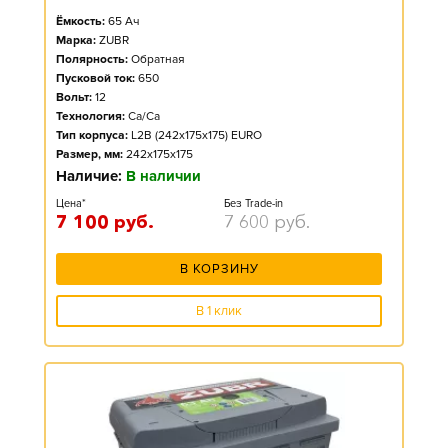
Ёмкость:
65
Ач
Марка:
ZUBR
Полярность:
Обратная
Пусковой ток:
650
Вольт:
12
Технология:
Ca/Ca
Тип корпуса:
L2B (242x175x175) EURO
Размер, мм:
242x175x175
Наличие:
В наличии
Цена*
Без Trade-in
7 100
руб.
7 600
руб.
В КОРЗИНУ
В 1 клик