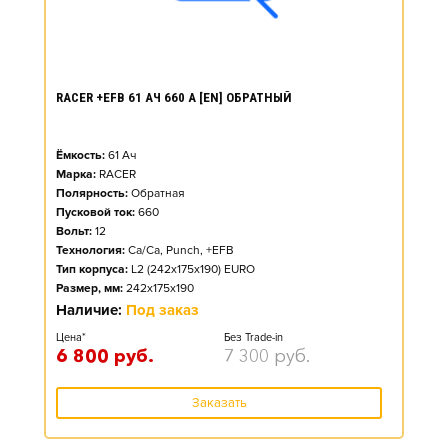
RACER +EFB 61 АЧ 660 А [EN] ОБРАТНЫЙ
Ёмкость:
61
Ач
Марка:
RACER
Полярность:
Обратная
Пусковой ток:
660
Вольт:
12
Технология:
Ca/Ca, Punch, +EFB
Тип корпуса:
L2 (242x175x190) EURO
Размер, мм:
242x175x190
Наличие:
Под заказ
Цена*
Без Trade-in
6 800
руб.
7 300
руб.
Заказать