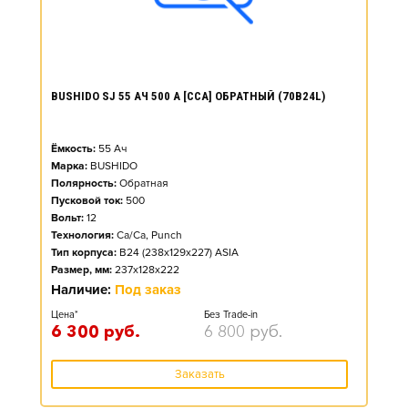
BUSHIDO SJ 55 АЧ 500 А [CCA] ОБРАТНЫЙ (70B24L)
Ёмкость:
55
Ач
Марка:
BUSHIDO
Полярность:
Обратная
Пусковой ток:
500
Вольт:
12
Технология:
Ca/Ca, Punch
Тип корпуса:
B24 (238x129x227) ASIA
Размер, мм:
237x128x222
Наличие:
Под заказ
Цена*
Без Trade-in
6 300
руб.
6 800
руб.
Заказать