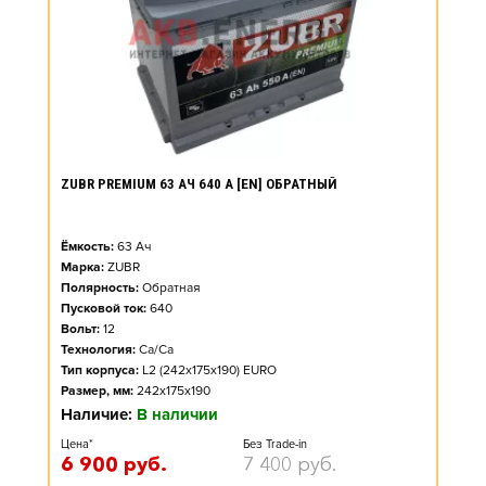
ZUBR PREMIUM 63 АЧ 640 А [EN] ОБРАТНЫЙ
Ёмкость:
63
Ач
Марка:
ZUBR
Полярность:
Обратная
Пусковой ток:
640
Вольт:
12
Технология:
Ca/Ca
Тип корпуса:
L2 (242x175x190) EURO
Размер, мм:
242x175x190
Наличие:
В наличии
Цена*
Без Trade-in
6 900
руб.
7 400
руб.