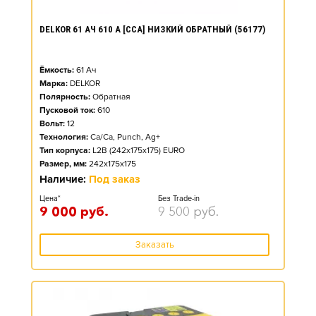
DELKOR 61 АЧ 610 А [CCA] НИЗКИЙ ОБРАТНЫЙ (56177)
Ёмкость:
61
Ач
Марка:
DELKOR
Полярность:
Обратная
Пусковой ток:
610
Вольт:
12
Технология:
Ca/Ca, Punch, Ag+
Тип корпуса:
L2B (242x175x175) EURO
Размер, мм:
242x175x175
Наличие:
Под заказ
Цена*
Без Trade-in
9 000
руб.
9 500
руб.
Заказать