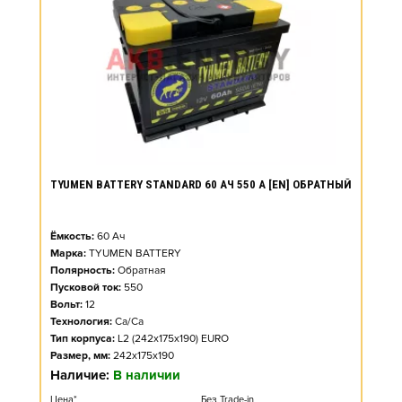
TYUMEN BATTERY STANDARD 60 АЧ 550 А [EN] ОБРАТНЫЙ
Ёмкость:
60
Ач
Марка:
TYUMEN BATTERY
Полярность:
Обратная
Пусковой ток:
550
Вольт:
12
Технология:
Ca/Ca
Тип корпуса:
L2 (242x175x190) EURO
Размер, мм:
242x175x190
Наличие:
В наличии
Цена*
Без Trade-in