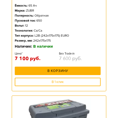
Ёмкость:
65
Ач
Марка:
ZUBR
Полярность:
Обратная
Пусковой ток:
650
Вольт:
12
Технология:
Ca/Ca
Тип корпуса:
L2B (242x175x175) EURO
Размер, мм:
242x175x175
Наличие:
В наличии
Цена*
Без Trade-in
7 100
руб.
7 600
руб.
В КОРЗИНУ
В 1 клик