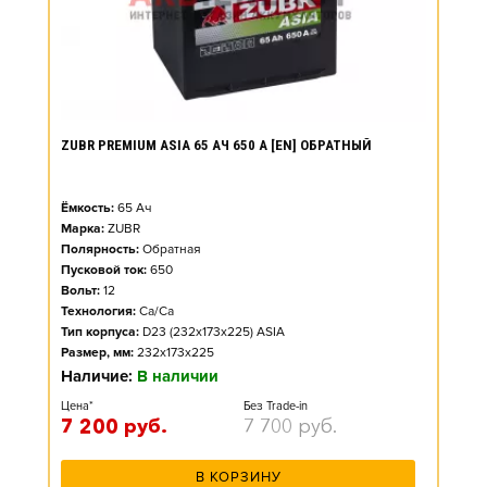
ZUBR PREMIUM ASIA 65 АЧ 650 А [EN] ОБРАТНЫЙ
Ёмкость:
65
Ач
Марка:
ZUBR
Полярность:
Обратная
Пусковой ток:
650
Вольт:
12
Технология:
Ca/Ca
Тип корпуса:
D23 (232x173x225) ASIA
Размер, мм:
232x173x225
Наличие:
В наличии
Цена*
Без Trade-in
7 200
руб.
7 700
руб.
В КОРЗИНУ