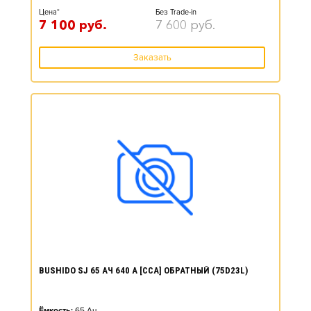
Цена*
Без Trade-in
7 100
руб.
7 600
руб.
Заказать
BUSHIDO SJ 65 АЧ 640 А [CCA] ОБРАТНЫЙ (75D23L)
Ёмкость:
65
Ач