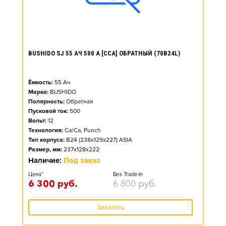
BUSHIDO SJ 55 АЧ 500 А [CCA] ОБРАТНЫЙ (70B24L)
Ёмкость:
55
Ач
Марка:
BUSHIDO
Полярность:
Обратная
Пусковой ток:
500
Вольт:
12
Технология:
Ca/Ca, Punch
Тип корпуса:
B24 (238x129x227) ASIA
Размер, мм:
237x128x222
Наличие:
Под заказ
Цена*
Без Trade-in
6 300
руб.
6 800
руб.
Заказать