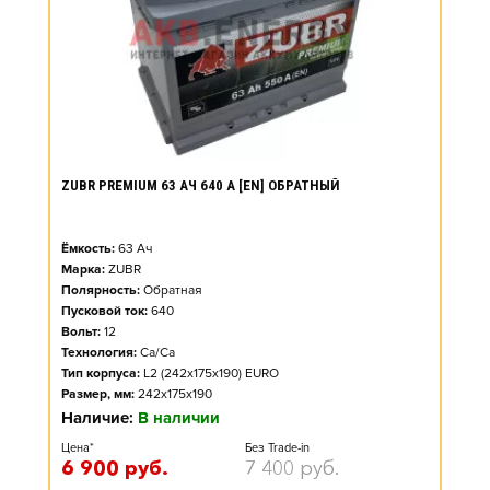
ZUBR PREMIUM 63 АЧ 640 А [EN] ОБРАТНЫЙ
Ёмкость:
63
Ач
Марка:
ZUBR
Полярность:
Обратная
Пусковой ток:
640
Вольт:
12
Технология:
Ca/Ca
Тип корпуса:
L2 (242x175x190) EURO
Размер, мм:
242x175x190
Наличие:
В наличии
Цена*
Без Trade-in
6 900
руб.
7 400
руб.