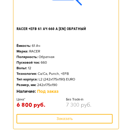
RACER +EFB 61 АЧ 660 А [EN] ОБРАТНЫЙ
Ёмкость:
61
Ач
Марка:
RACER
Полярность:
Обратная
Пусковой ток:
660
Вольт:
12
Технология:
Ca/Ca, Punch, +EFB
Тип корпуса:
L2 (242x175x190) EURO
Размер, мм:
242x175x190
Наличие:
Под заказ
Цена*
Без Trade-in
6 800
руб.
7 300
руб.
Заказать