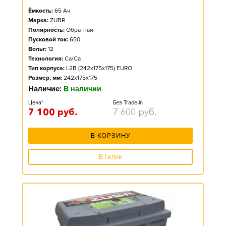
Ёмкость:
65
Ач
Марка:
ZUBR
Полярность:
Обратная
Пусковой ток:
650
Вольт:
12
Технология:
Ca/Ca
Тип корпуса:
L2B (242x175x175) EURO
Размер, мм:
242x175x175
Наличие:
В наличии
Цена*
Без Trade-in
7 100
руб.
7 600
руб.
В КОРЗИНУ
В 1 клик