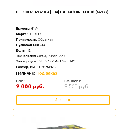
DELKOR 61 АЧ 610 А [CCA] НИЗКИЙ ОБРАТНЫЙ (56177)
Ёмкость:
61
Ач
Марка:
DELKOR
Полярность:
Обратная
Пусковой ток:
610
Вольт:
12
Технология:
Ca/Ca, Punch, Ag+
Тип корпуса:
L2B (242x175x175) EURO
Размер, мм:
242x175x175
Наличие:
Под заказ
Цена*
Без Trade-in
9 000
руб.
9 500
руб.
Заказать