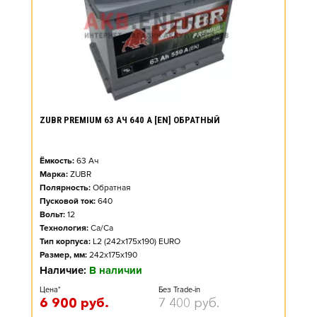
ZUBR PREMIUM 63 АЧ 640 А [EN] ОБРАТНЫЙ
Ёмкость:
63
Ач
Марка:
ZUBR
Полярность:
Обратная
Пусковой ток:
640
Вольт:
12
Технология:
Ca/Ca
Тип корпуса:
L2 (242x175x190) EURO
Размер, мм:
242x175x190
Наличие:
В наличии
Цена*
Без Trade-in
6 900
руб.
7 400
руб.