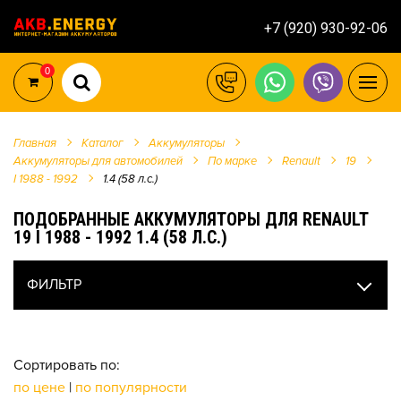
+7 (920) 930-92-06
0
Главная
Каталог
Аккумуляторы
Аккумуляторы для автомобилей
По марке
Renault
19
I 1988 - 1992
1.4 (58 л.с.)
ПОДОБРАННЫЕ АККУМУЛЯТОРЫ ДЛЯ RENAULT
19 I 1988 - 1992 1.4 (58 Л.С.)
ФИЛЬТР
Сортировать по:
по цене
|
по популярности