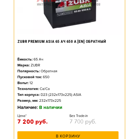
ZUBR PREMIUM ASIA 65 АЧ 650 А [EN] ОБРАТНЫЙ
Ёмкость:
65
Ач
Марка:
ZUBR
Полярность:
Обратная
Пусковой ток:
650
Вольт:
12
Технология:
Ca/Ca
Тип корпуса:
D23 (232x173x225) ASIA
Размер, мм:
232x173x225
Наличие:
В наличии
Цена*
Без Trade-in
7 200
руб.
7 700
руб.
В КОРЗИНУ