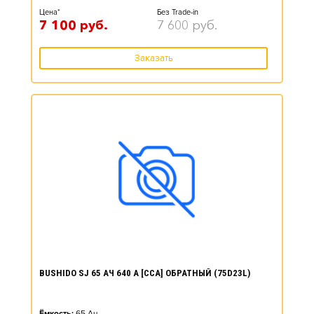
Цена*
Без Trade-in
7 100
руб.
7 600
руб.
Заказать
BUSHIDO SJ 65 АЧ 640 А [CCA] ОБРАТНЫЙ (75D23L)
Ёмкость:
65
Ач