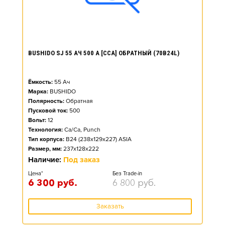
BUSHIDO SJ 55 АЧ 500 А [CCA] ОБРАТНЫЙ (70B24L)
Ёмкость:
55
Ач
Марка:
BUSHIDO
Полярность:
Обратная
Пусковой ток:
500
Вольт:
12
Технология:
Ca/Ca, Punch
Тип корпуса:
B24 (238x129x227) ASIA
Размер, мм:
237x128x222
Наличие:
Под заказ
Цена*
Без Trade-in
6 300
руб.
6 800
руб.
Заказать