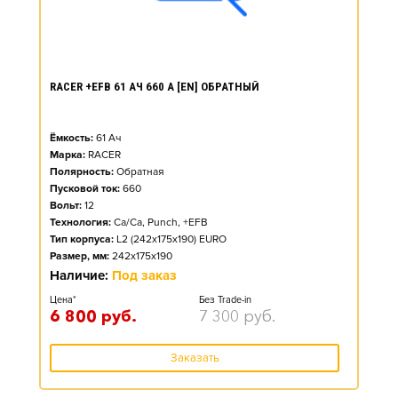
RACER +EFB 61 АЧ 660 А [EN] ОБРАТНЫЙ
Ёмкость:
61
Ач
Марка:
RACER
Полярность:
Обратная
Пусковой ток:
660
Вольт:
12
Технология:
Ca/Ca, Punch, +EFB
Тип корпуса:
L2 (242x175x190) EURO
Размер, мм:
242x175x190
Наличие:
Под заказ
Цена*
Без Trade-in
6 800
руб.
7 300
руб.
Заказать