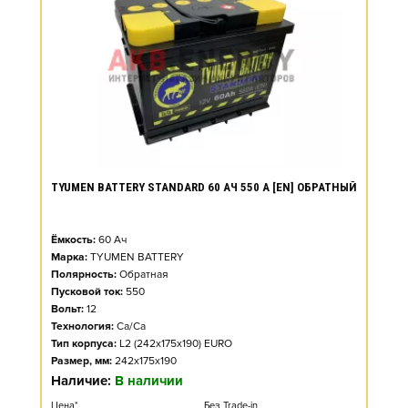
TYUMEN BATTERY STANDARD 60 АЧ 550 А [EN] ОБРАТНЫЙ
Ёмкость:
60
Ач
Марка:
TYUMEN BATTERY
Полярность:
Обратная
Пусковой ток:
550
Вольт:
12
Технология:
Ca/Ca
Тип корпуса:
L2 (242x175x190) EURO
Размер, мм:
242x175x190
Наличие:
В наличии
Цена*
Без Trade-in