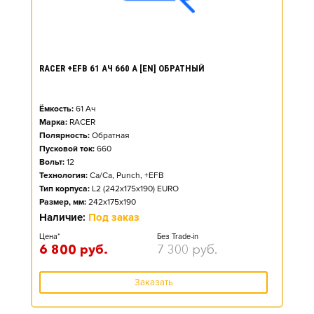
RACER +EFB 61 АЧ 660 А [EN] ОБРАТНЫЙ
Ёмкость:
61
Ач
Марка:
RACER
Полярность:
Обратная
Пусковой ток:
660
Вольт:
12
Технология:
Ca/Ca, Punch, +EFB
Тип корпуса:
L2 (242x175x190) EURO
Размер, мм:
242x175x190
Наличие:
Под заказ
Цена*
Без Trade-in
6 800
руб.
7 300
руб.
Заказать