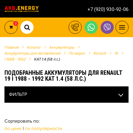
+7 (920) 930-92-06
0
Главная
Каталог
Аккумуляторы
Аккумуляторы для автомобилей
По марке
Renault
19
I 1988 - 1992
KAT 1.4 (58 л.с.)
ПОДОБРАННЫЕ АККУМУЛЯТОРЫ ДЛЯ RENAULT
19 I 1988 - 1992 KAT 1.4 (58 Л.С.)
ФИЛЬТР
Сортировать по:
по цене
|
по популярности