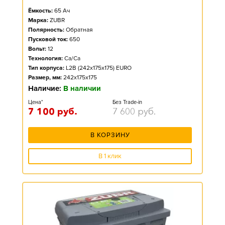
Ёмкость:
65
Ач
Марка:
ZUBR
Полярность:
Обратная
Пусковой ток:
650
Вольт:
12
Технология:
Ca/Ca
Тип корпуса:
L2B (242x175x175) EURO
Размер, мм:
242x175x175
Наличие:
В наличии
Цена*
Без Trade-in
7 100
руб.
7 600
руб.
В КОРЗИНУ
В 1 клик