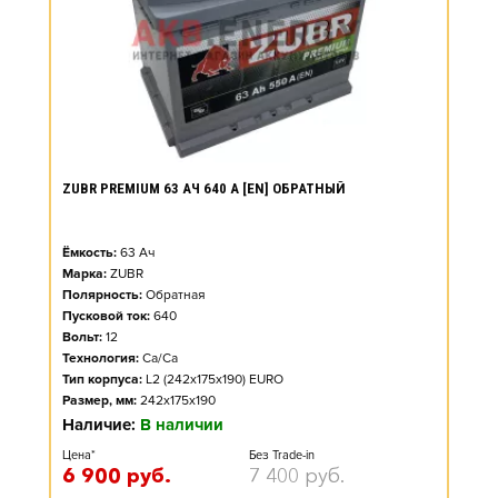
ZUBR PREMIUM 63 АЧ 640 А [EN] ОБРАТНЫЙ
Ёмкость:
63
Ач
Марка:
ZUBR
Полярность:
Обратная
Пусковой ток:
640
Вольт:
12
Технология:
Ca/Ca
Тип корпуса:
L2 (242x175x190) EURO
Размер, мм:
242x175x190
Наличие:
В наличии
Цена*
Без Trade-in
6 900
руб.
7 400
руб.