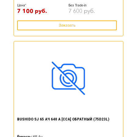
Цена*
Без Trade-in
7 100
руб.
7 600
руб.
Заказать
BUSHIDO SJ 65 АЧ 640 А [CCA] ОБРАТНЫЙ (75D23L)
Ёмкость:
65
Ач