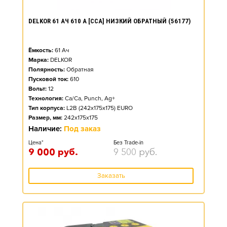
DELKOR 61 АЧ 610 А [CCA] НИЗКИЙ ОБРАТНЫЙ (56177)
Ёмкость:
61
Ач
Марка:
DELKOR
Полярность:
Обратная
Пусковой ток:
610
Вольт:
12
Технология:
Ca/Ca, Punch, Ag+
Тип корпуса:
L2B (242x175x175) EURO
Размер, мм:
242x175x175
Наличие:
Под заказ
Цена*
Без Trade-in
9 000
руб.
9 500
руб.
Заказать