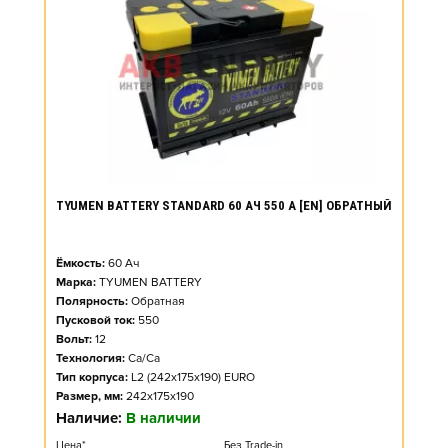
TYUMEN BATTERY STANDARD 60 АЧ 550 А [EN] ОБРАТНЫЙ
Ёмкость:
60
Ач
Марка:
TYUMEN BATTERY
Полярность:
Обратная
Пусковой ток:
550
Вольт:
12
Технология:
Ca/Ca
Тип корпуса:
L2 (242x175x190) EURO
Размер, мм:
242x175x190
Наличие:
В наличии
Цена*
Без Trade-in