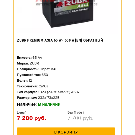
ZUBR PREMIUM ASIA 65 АЧ 650 А [EN] ОБРАТНЫЙ
Ёмкость:
65
Ач
Марка:
ZUBR
Полярность:
Обратная
Пусковой ток:
650
Вольт:
12
Технология:
Ca/Ca
Тип корпуса:
D23 (232x173x225) ASIA
Размер, мм:
232x173x225
Наличие:
В наличии
Цена*
Без Trade-in
7 200
руб.
7 700
руб.
В КОРЗИНУ