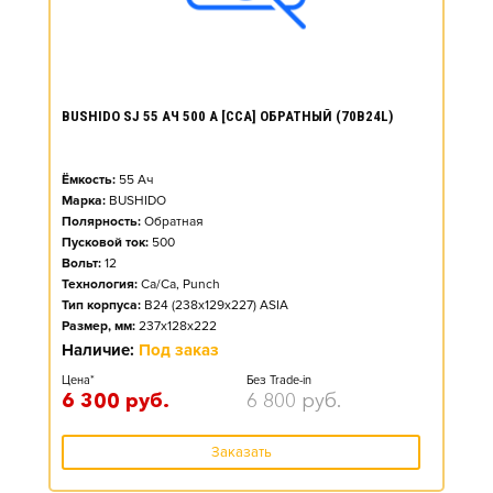
BUSHIDO SJ 55 АЧ 500 А [CCA] ОБРАТНЫЙ (70B24L)
Ёмкость:
55
Ач
Марка:
BUSHIDO
Полярность:
Обратная
Пусковой ток:
500
Вольт:
12
Технология:
Ca/Ca, Punch
Тип корпуса:
B24 (238x129x227) ASIA
Размер, мм:
237x128x222
Наличие:
Под заказ
Цена*
Без Trade-in
6 300
руб.
6 800
руб.
Заказать