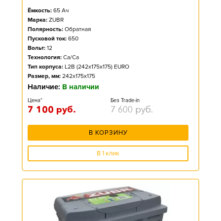
Ёмкость:
65
Ач
Марка:
ZUBR
Полярность:
Обратная
Пусковой ток:
650
Вольт:
12
Технология:
Ca/Ca
Тип корпуса:
L2B (242x175x175) EURO
Размер, мм:
242x175x175
Наличие:
В наличии
Цена*
Без Trade-in
7 100
руб.
7 600
руб.
В КОРЗИНУ
В 1 клик