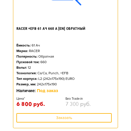
RACER +EFB 61 АЧ 660 А [EN] ОБРАТНЫЙ
Ёмкость:
61
Ач
Марка:
RACER
Полярность:
Обратная
Пусковой ток:
660
Вольт:
12
Технология:
Ca/Ca, Punch, +EFB
Тип корпуса:
L2 (242x175x190) EURO
Размер, мм:
242x175x190
Наличие:
Под заказ
Цена*
Без Trade-in
6 800
руб.
7 300
руб.
Заказать