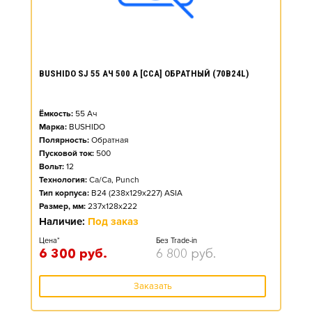
BUSHIDO SJ 55 АЧ 500 А [CCA] ОБРАТНЫЙ (70B24L)
Ёмкость:
55
Ач
Марка:
BUSHIDO
Полярность:
Обратная
Пусковой ток:
500
Вольт:
12
Технология:
Ca/Ca, Punch
Тип корпуса:
B24 (238x129x227) ASIA
Размер, мм:
237x128x222
Наличие:
Под заказ
Цена*
Без Trade-in
6 300
руб.
6 800
руб.
Заказать