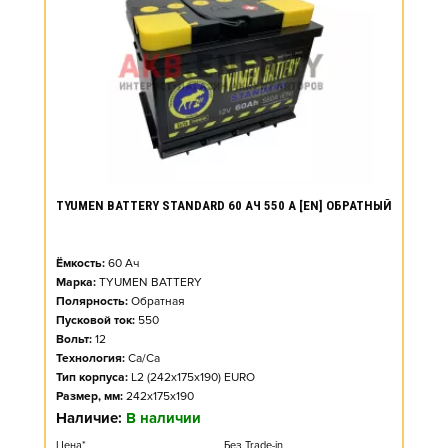
TYUMEN BATTERY STANDARD 60 АЧ 550 А [EN] ОБРАТНЫЙ
Ёмкость:
60
Ач
Марка:
TYUMEN BATTERY
Полярность:
Обратная
Пусковой ток:
550
Вольт:
12
Технология:
Ca/Ca
Тип корпуса:
L2 (242x175x190) EURO
Размер, мм:
242x175x190
Наличие:
В наличии
Цена*
Без Trade-in