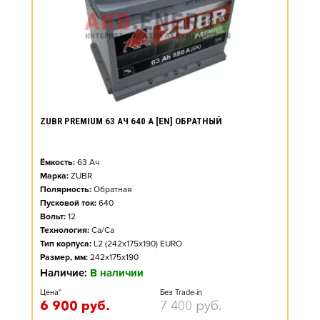
ZUBR PREMIUM 63 АЧ 640 А [EN] ОБРАТНЫЙ
Ёмкость:
63
Ач
Марка:
ZUBR
Полярность:
Обратная
Пусковой ток:
640
Вольт:
12
Технология:
Ca/Ca
Тип корпуса:
L2 (242x175x190) EURO
Размер, мм:
242x175x190
Наличие:
В наличии
Цена*
Без Trade-in
6 900
руб.
7 400
руб.