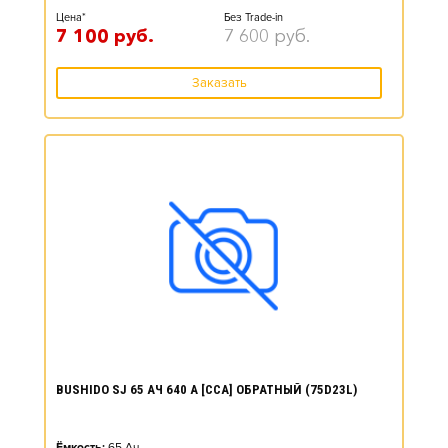
Цена*
Без Trade-in
7 100
руб.
7 600
руб.
Заказать
BUSHIDO SJ 65 АЧ 640 А [CCA] ОБРАТНЫЙ (75D23L)
Ёмкость:
65
Ач