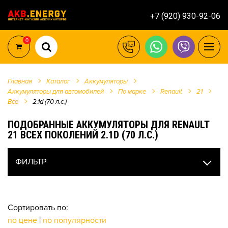
+7 (920) 930-92-06
0
Главная
Каталог
Аккумуляторы
Аккумуляторы для автомобилей
По марке
Renault
21
Все
2.1d (70 л.с.)
ПОДОБРАННЫЕ АККУМУЛЯТОРЫ ДЛЯ RENAULT
21 ВСЕХ ПОКОЛЕНИЙ 2.1D (70 Л.С.)
ФИЛЬТР
Сортировать по:
по цене
|
по популярности