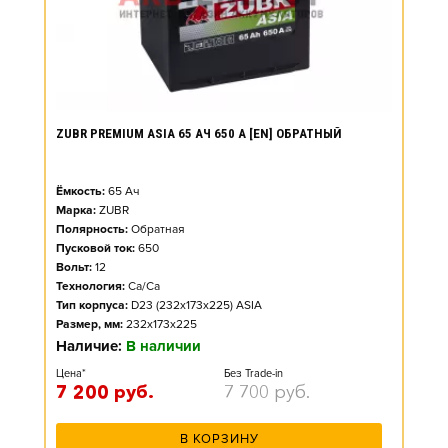
ZUBR PREMIUM ASIA 65 АЧ 650 А [EN] ОБРАТНЫЙ
Ёмкость:
65
Ач
Марка:
ZUBR
Полярность:
Обратная
Пусковой ток:
650
Вольт:
12
Технология:
Ca/Ca
Тип корпуса:
D23 (232x173x225) ASIA
Размер, мм:
232x173x225
Наличие:
В наличии
Цена*
Без Trade-in
7 200
руб.
7 700
руб.
В КОРЗИНУ