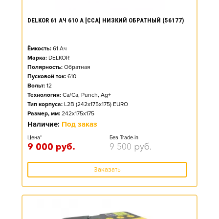
DELKOR 61 АЧ 610 А [CCA] НИЗКИЙ ОБРАТНЫЙ (56177)
Ёмкость:
61
Ач
Марка:
DELKOR
Полярность:
Обратная
Пусковой ток:
610
Вольт:
12
Технология:
Ca/Ca, Punch, Ag+
Тип корпуса:
L2B (242x175x175) EURO
Размер, мм:
242x175x175
Наличие:
Под заказ
Цена*
Без Trade-in
9 000
руб.
9 500
руб.
Заказать