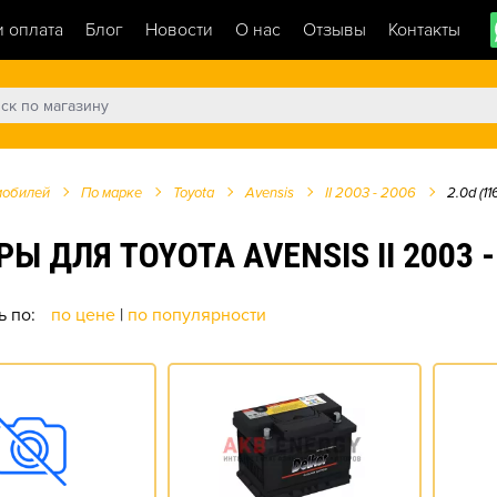
и оплата
Блог
Новости
О нас
Отзывы
Контакты
мобилей
По марке
Toyota
Avensis
II 2003 - 2006
2.0d (116
ЛЯ TOYOTA AVENSIS II 2003 - 20
ь по:
по цене
|
по популярности