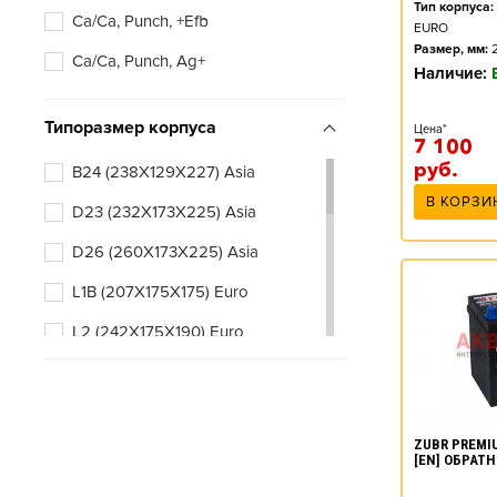
Тип корпуса:
Ca/Ca, Punch, +Efb
EURO
Размер, мм:
Ca/Ca, Punch, Ag+
Наличие:
Типоразмер корпуса
Цена*
7 100
руб.
B24 (238X129X227) Asia
В КОРЗИ
D23 (232X173X225) Asia
D26 (260X173X225) Asia
L1B (207X175X175) Euro
L2 (242X175X190) Euro
L2B (242X175X175) Euro
L3 (278X175X190) Euro
ZUBR PREMIU
L3B (278X175X175) Euro
[EN] ОБРАТ