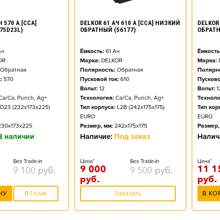
DELKOR 61 АЧ 610 А [CCA] НИЗКИЙ
 570 А [CCA]
DELKOR 
ОБРАТНЫЙ (56177)
75D23L)
ОБРАТН
Ёмкость:
61
Ач
ч
Ёмкость
Марка:
DELKOR
OR
Марка:
Полярность:
Обратная
Обратная
Полярно
Пусковой ток:
610
:
570
Пусково
Вольт:
12
Вольт:
1
Технология:
Ca/Ca, Punch, Ag+
Ca/Ca, Punch, Ag+
Техноло
Тип корпуса:
L2B (242x175x175)
D23 (232x173x225)
Тип кор
EURO
EURO
Размер, мм:
242x175x175
230x173x225
Размер,
Наличие:
Под заказ
В наличии
Налич
Цена*
Без Trade-in
Без Trade-in
Цена*
9 000
11 1
9 500
руб.
9 100
руб.
руб.
руб.
Заказать
НУ
В 1 клик
В КО