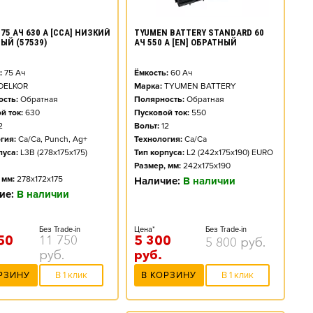
TYUMEN BATTERY STANDARD 60
75 АЧ 630 А [CCA] НИЗКИЙ
АЧ 550 А [EN] ОБРАТНЫЙ
ЫЙ (57539)
Ёмкость:
60
Ач
:
75
Ач
Марка:
TYUMEN BATTERY
DELKOR
Полярность:
Обратная
сть:
Обратная
Пусковой ток:
550
й ток:
630
Вольт:
12
2
Технология:
Ca/Ca
гия:
Ca/Ca, Punch, Ag+
Тип корпуса:
L2 (242x175x190) EURO
пуса:
L3B (278x175x175)
Размер, мм:
242x175x190
 мм:
278x172x175
Наличие:
В наличии
ие:
В наличии
Цена*
Без Trade-in
Без Trade-in
5 300
50
11 750
5 800
руб.
руб.
руб.
В КОРЗИНУ
В 1 клик
РЗИНУ
В 1 клик