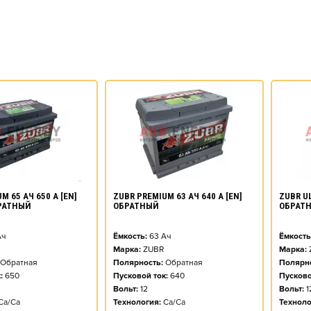
M 65 АЧ 650 А [EN]
ZUBR PREMIUM 63 АЧ 640 А [EN]
ZUBR UL
РАТНЫЙ
ОБРАТНЫЙ
ОБРАТ
ч
Ёмкость:
63
Ач
Ёмкость
Марка:
ZUBR
Марка:
Обратная
Полярность:
Обратная
Полярно
:
650
Пусковой ток:
640
Пусково
Вольт:
12
Вольт:
1
Ca/Ca
Технология:
Ca/Ca
Техноло