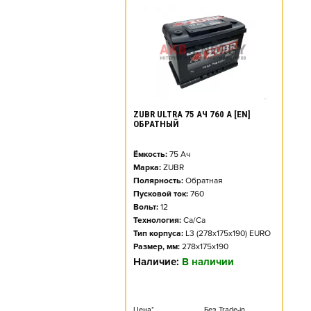
ZUBR ULTRA 75 АЧ 760 А [EN]
ОБРАТНЫЙ
Ёмкость:
75
Ач
Марка:
ZUBR
Полярность:
Обратная
Пусковой ток:
760
Вольт:
12
Технология:
Ca/Ca
Тип корпуса:
L3 (278x175x190) EURO
Размер, мм:
278x175x190
Наличие:
В наличии
Цена*
Без Trade-in