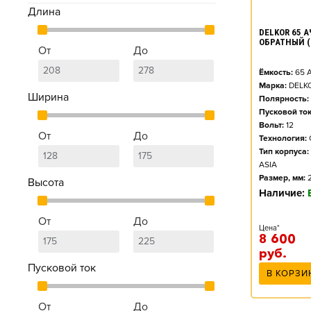
Длина
DELKOR 65 АЧ
ОБРАТНЫЙ (
От
До
Ёмкость:
65
А
Марка:
DELK
Ширина
Полярность:
Пусковой ток
Вольт:
12
От
До
Технология:
Тип корпуса:
ASIA
Размер, мм:
Высота
Наличие:
От
До
Цена*
8 600
руб.
Пусковой ток
В КОРЗИ
От
До