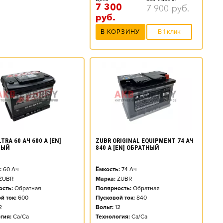
7 300
7 900
руб.
руб.
В КОРЗИНУ
В 1 клик
TRA 60 АЧ 600 А [EN]
ZUBR ORIGINAL EQUIPMENT 74 АЧ
НЫЙ
840 А [EN] ОБРАТНЫЙ
:
60
Ач
Ёмкость:
74
Ач
ZUBR
Марка:
ZUBR
сть:
Обратная
Полярность:
Обратная
й ток:
600
Пусковой ток:
840
2
Вольт:
12
гия:
Ca/Ca
Технология:
Ca/Ca