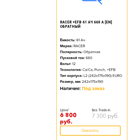
RACER +EFB 61 АЧ 660 А [EN]
ОБРАТНЫЙ
Ёмкость:
61
Ач
Марка:
RACER
Полярность:
Обратная
Пусковой ток:
660
Вольт:
12
Технология:
Ca/Ca, Punch, +EFB
Тип корпуса:
L2 (242x175x190) EURO
Размер, мм:
242x175x190
Наличие:
Под заказ
Цена*
Без Trade-in
6 800
7 300
руб.
руб.
Заказать