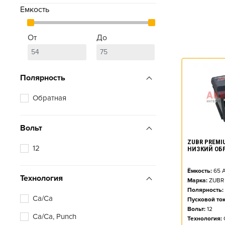
Емкость
От
До
Полярность
Обратная
Вольт
ZUBR PREMIU
12
НИЗКИЙ ОБ
Ёмкость:
65
А
Технология
Марка:
ZUBR
Полярность:
Ca/Ca
Пусковой ток
Вольт:
12
Ca/Ca, Punch
Технология: