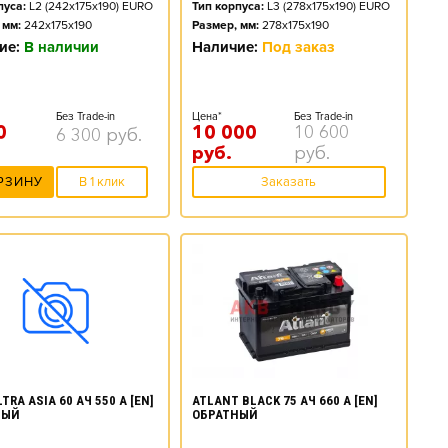
пуса:
L2 (242x175x190) EURO
Тип корпуса:
L3 (278x175x190) EURO
 мм:
242x175x190
Размер, мм:
278x175x190
ие:
В наличии
Наличие:
Под заказ
Без Trade-in
Цена*
Без Trade-in
0
10 000
10 600
6 300
руб.
руб.
руб.
РЗИНУ
В 1 клик
Заказать
ATLANT BLACK 75 АЧ 660 А [EN]
TRA ASIA 60 АЧ 550 А [EN]
ОБРАТНЫЙ
НЫЙ