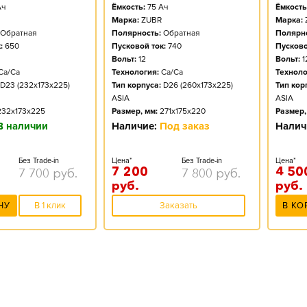
ч
Ёмкость:
75
Ач
Ёмкость
Марка:
ZUBR
Марка:
Обратная
Полярность:
Обратная
Полярно
:
650
Пусковой ток:
740
Пусково
Вольт:
12
Вольт:
1
Ca/Ca
Технология:
Ca/Ca
Техноло
D23 (232x173x225)
Тип корпуса:
D26 (260x173x225)
Тип кор
ASIA
ASIA
232x173x225
Размер, мм:
271x175x220
Размер,
В наличии
Наличие:
Под заказ
Налич
Без Trade-in
Цена*
Без Trade-in
Цена*
7 200
4 50
7 700
руб.
7 800
руб.
руб.
руб.
НУ
В 1 клик
Заказать
В КО