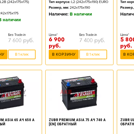
L2B (242x175x175)
Тип корпуса:
L2 (242x175x190) EURO
Тип кор
Размер, мм:
242x175x190
Размер,
242x175x175
Наличие:
В наличии
Налич
В наличии
Без Trade-in
Цена*
Без Trade-in
Цена*
6 900
5 80
7 600
руб.
7 400
руб.
руб.
руб.
НУ
В 1 клик
В КОРЗИНУ
В 1 клик
В КО
M ASIA 65 АЧ 650 А
ZUBR PREMIUM ASIA 75 АЧ 740 А
ZUBR UL
НЫЙ
[EN] ОБРАТНЫЙ
ОБРАТ