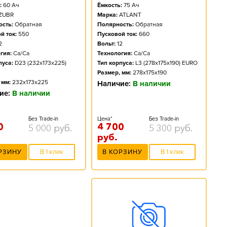
Ёмкость:
75
Ач
:
60
Ач
Марка:
ATLANT
ZUBR
Полярность:
Обратная
сть:
Обратная
Пусковой ток:
660
й ток:
550
Вольт:
12
2
Технология:
Ca/Ca
гия:
Ca/Ca
Тип корпуса:
L3 (278x175x190) EURO
пуса:
D23 (232x173x225)
Размер, мм:
278x175x190
 мм:
232x173x225
Наличие:
В наличии
ие:
В наличии
Цена*
Без Trade-in
Без Trade-in
4 700
0
5 300
руб.
5 000
руб.
руб.
В КОРЗИНУ
В 1 клик
РЗИНУ
В 1 клик