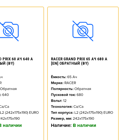
 PRIX 60 АЧ 640 А
RACER GRAND PRIX 65 АЧ 680 А
ЫЙ (BY)
[EN] ОБРАТНЫЙ (BY)
ч
Ёмкость:
65
Ач
R
Марка:
RACER
Обратная
Полярность:
Обратная
:
640
Пусковой ток:
680
Вольт:
12
Ca/Ca
Технология:
Ca/Ca
L2 (242x175x190) EURO
Тип корпуса:
L2 (242x175x190) EURO
242x175x190
Размер, мм:
242x175x190
В наличии
Наличие:
В наличии