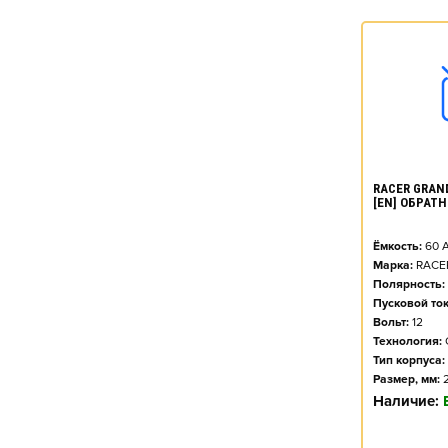
RACER GRAND
[EN] ОБРАТН
Ёмкость:
60
А
Марка:
RACE
Полярность:
Пусковой ток
Вольт:
12
Технология:
Тип корпуса:
Размер, мм:
Наличие: