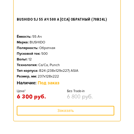
BUSHIDO SJ 55 АЧ 500 А [CCA] ОБРАТНЫЙ (70B24L)
Ёмкость:
55
Ач
Марка:
BUSHIDO
Полярность:
Обратная
Пусковой ток:
500
Вольт:
12
Технология:
Ca/Ca, Punch
Тип корпуса:
B24 (238x129x227) ASIA
Размер, мм:
237x128x222
Наличие:
Под заказ
Цена*
Без Trade-in
6 300
руб.
6 800
руб.
Заказать