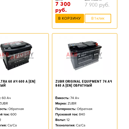
7 300
7 900
руб.
руб.
В КОРЗИНУ
В 1 клик
TRA 60 АЧ 600 А [EN]
ZUBR ORIGINAL EQUIPMENT 74 АЧ
НЫЙ
840 А [EN] ОБРАТНЫЙ
:
60
Ач
Ёмкость:
74
Ач
ZUBR
Марка:
ZUBR
сть:
Обратная
Полярность:
Обратная
й ток:
600
Пусковой ток:
840
2
Вольт:
12
гия:
Ca/Ca
Технология:
Ca/Ca