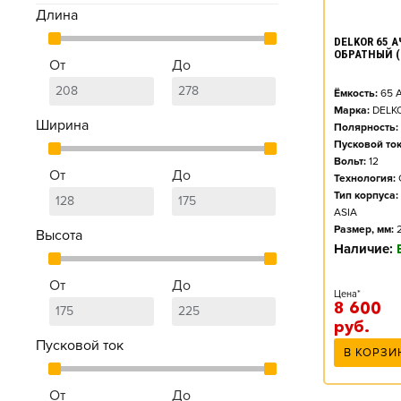
Длина
DELKOR 65 АЧ
ОБРАТНЫЙ (
От
До
Ёмкость:
65
А
Марка:
DELK
Ширина
Полярность:
Пусковой ток
Вольт:
12
От
До
Технология:
Тип корпуса:
ASIA
Размер, мм:
Высота
Наличие:
От
До
Цена*
8 600
руб.
Пусковой ток
В КОРЗИ
От
До