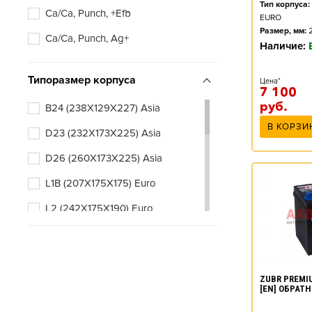
Тип корпуса:
Ca/Ca, Punch, +Efb
EURO
Размер, мм:
Ca/Ca, Punch, Ag+
Наличие:
Типоразмер корпуса
Цена*
7 100
руб.
B24 (238X129X227) Asia
В КОРЗИ
D23 (232X173X225) Asia
D26 (260X173X225) Asia
L1B (207X175X175) Euro
L2 (242X175X190) Euro
L2B (242X175X175) Euro
L3 (278X175X190) Euro
ZUBR PREMIU
L3B (278X175X175) Euro
[EN] ОБРАТ