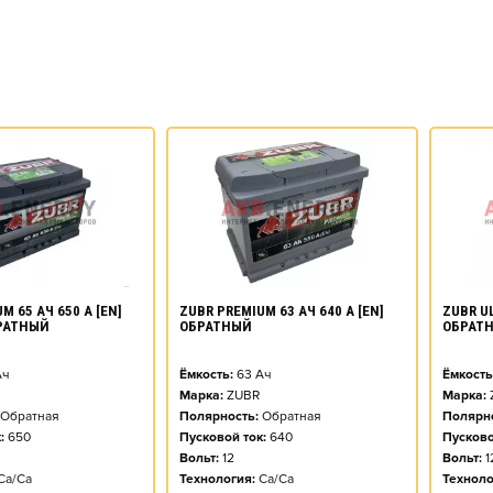
M 65 АЧ 650 А [EN]
ZUBR PREMIUM 63 АЧ 640 А [EN]
ZUBR UL
РАТНЫЙ
ОБРАТНЫЙ
ОБРАТ
ч
Ёмкость:
63
Ач
Ёмкость
Марка:
ZUBR
Марка:
Обратная
Полярность:
Обратная
Полярно
:
650
Пусковой ток:
640
Пусково
Вольт:
12
Вольт:
1
Ca/Ca
Технология:
Ca/Ca
Техноло