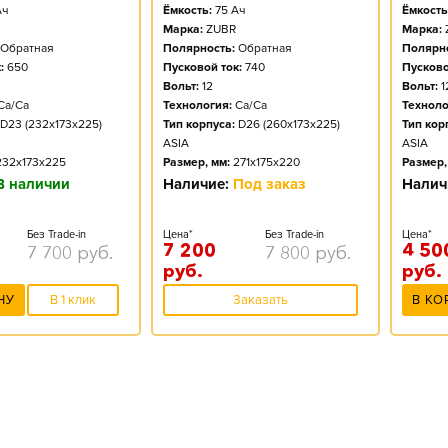
ч
Ёмкость:
75
Ач
Ёмкость
Марка:
ZUBR
Марка:
Обратная
Полярность:
Обратная
Полярно
:
650
Пусковой ток:
740
Пусково
Вольт:
12
Вольт:
1
Ca/Ca
Технология:
Ca/Ca
Техноло
D23 (232x173x225)
Тип корпуса:
D26 (260x173x225)
Тип кор
ASIA
ASIA
232x173x225
Размер, мм:
271x175x220
Размер,
В наличии
Наличие:
Под заказ
Налич
Без Trade-in
Цена*
Без Trade-in
Цена*
7 200
4 50
7 700
руб.
7 800
руб.
руб.
руб.
НУ
В 1 клик
Заказать
В КО