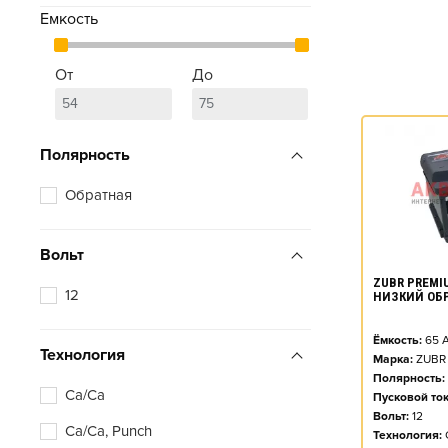
Емкость
От
До
Полярность
Обратная
Вольт
ZUBR PREMIU
12
НИЗКИЙ ОБ
Ёмкость:
65
А
Технология
Марка:
ZUBR
Полярность:
Ca/Ca
Пусковой ток
Вольт:
12
Ca/Ca, Punch
Технология: