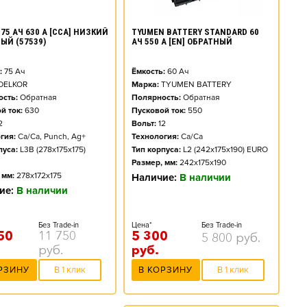
TYUMEN BATTERY STANDARD 60
75 АЧ 630 А [CCA] НИЗКИЙ
АЧ 550 А [EN] ОБРАТНЫЙ
ЫЙ (57539)
Ёмкость:
60
Ач
:
75
Ач
Марка:
TYUMEN BATTERY
DELKOR
Полярность:
Обратная
сть:
Обратная
Пусковой ток:
550
й ток:
630
Вольт:
12
2
Технология:
Ca/Ca
гия:
Ca/Ca, Punch, Ag+
Тип корпуса:
L2 (242x175x190) EURO
пуса:
L3B (278x175x175)
Размер, мм:
242x175x190
 мм:
278x172x175
Наличие:
В наличии
ие:
В наличии
Цена*
Без Trade-in
Без Trade-in
5 300
50
11 750
5 800
руб.
руб.
руб.
В КОРЗИНУ
В 1 клик
РЗИНУ
В 1 клик