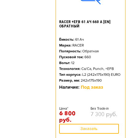
RACER +EFB 61 АЧ 660 А [EN]
ОБРАТНЫЙ
Ёмкость:
61
Ач
Марка:
RACER
Полярность:
Обратная
Пусковой ток:
660
Вольт:
12
Технология:
Ca/Ca, Punch, +EFB
Тип корпуса:
L2 (242x175x190) EURO
Размер, мм:
242x175x190
Наличие:
Под заказ
Цена*
Без Trade-in
6 800
7 300
руб.
руб.
Заказать