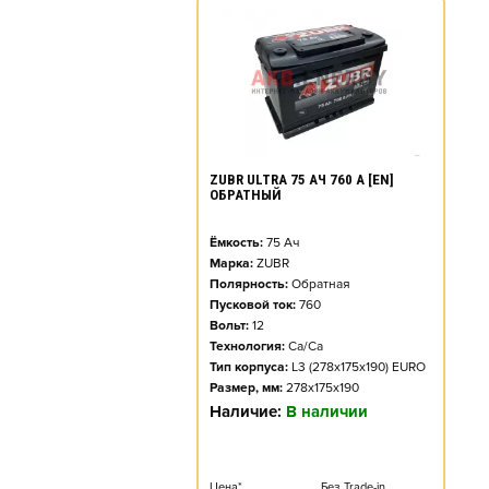
ZUBR ULTRA 75 АЧ 760 А [EN]
ОБРАТНЫЙ
Ёмкость:
75
Ач
Марка:
ZUBR
Полярность:
Обратная
Пусковой ток:
760
Вольт:
12
Технология:
Ca/Ca
Тип корпуса:
L3 (278x175x190) EURO
Размер, мм:
278x175x190
Наличие:
В наличии
Цена*
Без Trade-in