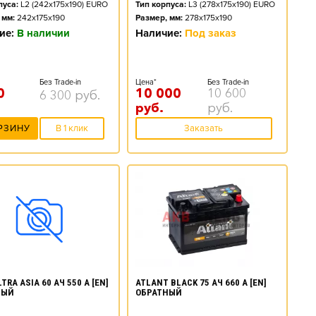
пуса:
L2 (242x175x190) EURO
Тип корпуса:
L3 (278x175x190) EURO
 мм:
242x175x190
Размер, мм:
278x175x190
ие:
В наличии
Наличие:
Под заказ
Без Trade-in
Цена*
Без Trade-in
0
10 000
10 600
6 300
руб.
руб.
руб.
РЗИНУ
В 1 клик
Заказать
ATLANT BLACK 75 АЧ 660 А [EN]
TRA ASIA 60 АЧ 550 А [EN]
ОБРАТНЫЙ
НЫЙ