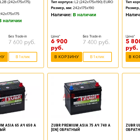
L2B (242x175x175)
Тип корпуса:
L2 (242x175x190) EURO
Тип кор
Размер, мм:
242x175x190
Размер,
242x175x175
Наличие:
В наличии
Налич
В наличии
Без Trade-in
Цена*
Без Trade-in
Цена*
6 900
5 80
7 600
руб.
7 400
руб.
руб.
руб.
НУ
В 1 клик
В КОРЗИНУ
В 1 клик
В КО
M ASIA 65 АЧ 650 А
ZUBR PREMIUM ASIA 75 АЧ 740 А
ZUBR UL
НЫЙ
[EN] ОБРАТНЫЙ
ОБРАТ