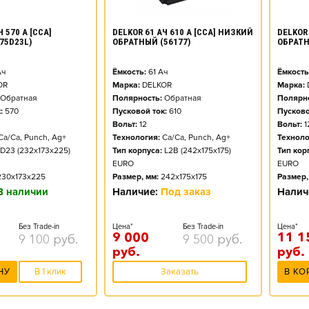
DELKOR 61 АЧ 610 А [CCA] НИЗКИЙ
 570 А [CCA]
DELKOR 
ОБРАТНЫЙ (56177)
75D23L)
ОБРАТН
Ёмкость:
61
Ач
ч
Ёмкость
Марка:
DELKOR
OR
Марка:
Полярность:
Обратная
Обратная
Полярно
Пусковой ток:
610
:
570
Пусково
Вольт:
12
Вольт:
1
Технология:
Ca/Ca, Punch, Ag+
Ca/Ca, Punch, Ag+
Техноло
Тип корпуса:
L2B (242x175x175)
D23 (232x173x225)
Тип кор
EURO
EURO
Размер, мм:
242x175x175
230x173x225
Размер,
Наличие:
Под заказ
В наличии
Налич
Цена*
Без Trade-in
Без Trade-in
Цена*
9 000
11 1
9 500
руб.
9 100
руб.
руб.
руб.
Заказать
НУ
В 1 клик
В КО