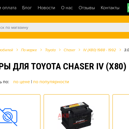
и оплата
Блог
Новости
О нас
Отзывы
Контакты
мобилей
По марке
Toyota
Chaser
IV (X80) 1988 - 1992
3.0
ЛЯ TOYOTA CHASER IV (X80) 198
ь по:
по цене
|
по популярности