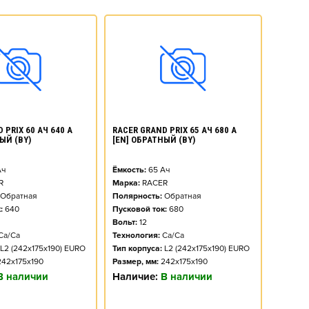
 PRIX 60 АЧ 640 А
RACER GRAND PRIX 65 АЧ 680 А
ЫЙ (BY)
[EN] ОБРАТНЫЙ (BY)
ч
Ёмкость:
65
Ач
R
Марка:
RACER
Обратная
Полярность:
Обратная
:
640
Пусковой ток:
680
Вольт:
12
Ca/Ca
Технология:
Ca/Ca
L2 (242x175x190) EURO
Тип корпуса:
L2 (242x175x190) EURO
242x175x190
Размер, мм:
242x175x190
В наличии
Наличие:
В наличии