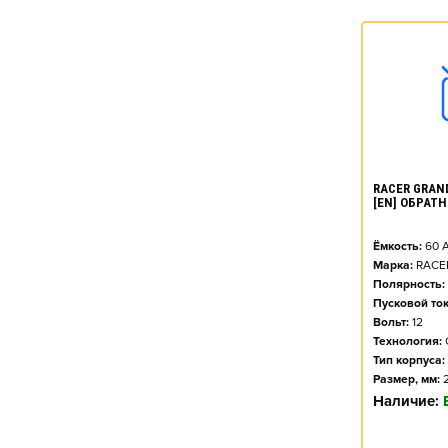
RACER GRAND
[EN] ОБРАТН
Ёмкость:
60
А
Марка:
RACE
Полярность:
Пусковой ток
Вольт:
12
Технология:
Тип корпуса:
Размер, мм:
Наличие: