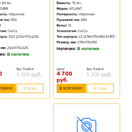
Ёмкость:
75
Ач
:
60
Ач
Марка:
ATLANT
ZUBR
Полярность:
Обратная
сть:
Обратная
Пусковой ток:
660
й ток:
550
Вольт:
12
2
Технология:
Ca/Ca
гия:
Ca/Ca
Тип корпуса:
L3 (278x175x190) EURO
пуса:
D23 (232x173x225)
Размер, мм:
278x175x190
 мм:
232x173x225
Наличие:
В наличии
ие:
В наличии
Цена*
Без Trade-in
Без Trade-in
4 700
0
5 300
руб.
5 000
руб.
руб.
В КОРЗИНУ
В 1 клик
РЗИНУ
В 1 клик