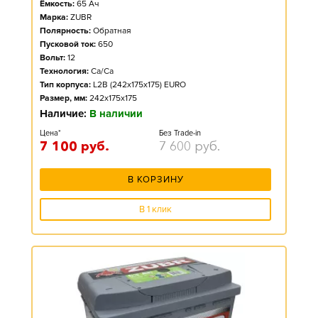
Ёмкость:
65
Ач
Марка:
ZUBR
Полярность:
Обратная
Пусковой ток:
650
Вольт:
12
Технология:
Ca/Ca
Тип корпуса:
L2B (242x175x175) EURO
Размер, мм:
242x175x175
Наличие:
В наличии
Цена*
Без Trade-in
7 100
руб.
7 600
руб.
В КОРЗИНУ
В 1 клик