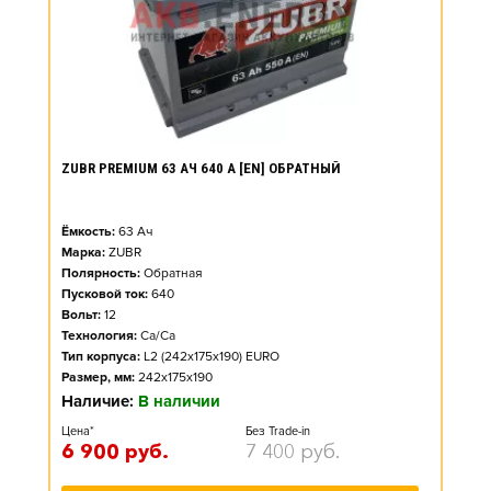
ZUBR PREMIUM 63 АЧ 640 А [EN] ОБРАТНЫЙ
Ёмкость:
63
Ач
Марка:
ZUBR
Полярность:
Обратная
Пусковой ток:
640
Вольт:
12
Технология:
Ca/Ca
Тип корпуса:
L2 (242x175x190) EURO
Размер, мм:
242x175x190
Наличие:
В наличии
Цена*
Без Trade-in
6 900
руб.
7 400
руб.