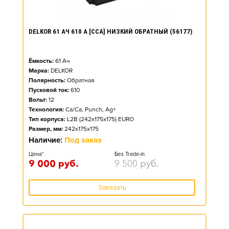
DELKOR 61 АЧ 610 А [CCA] НИЗКИЙ ОБРАТНЫЙ (56177)
Ёмкость:
61
Ач
Марка:
DELKOR
Полярность:
Обратная
Пусковой ток:
610
Вольт:
12
Технология:
Ca/Ca, Punch, Ag+
Тип корпуса:
L2B (242x175x175) EURO
Размер, мм:
242x175x175
Наличие:
Под заказ
Цена*
Без Trade-in
9 000
руб.
9 500
руб.
Заказать