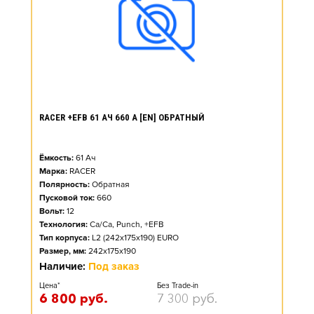
RACER +EFB 61 АЧ 660 А [EN] ОБРАТНЫЙ
Ёмкость:
61
Ач
Марка:
RACER
Полярность:
Обратная
Пусковой ток:
660
Вольт:
12
Технология:
Ca/Ca, Punch, +EFB
Тип корпуса:
L2 (242x175x190) EURO
Размер, мм:
242x175x190
Наличие:
Под заказ
Цена*
Без Trade-in
6 800
руб.
7 300
руб.