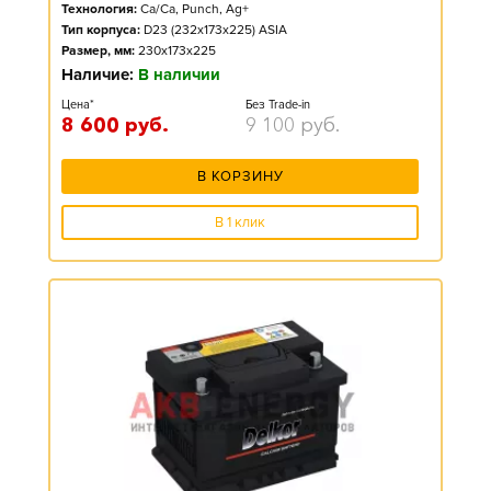
Технология:
Ca/Ca, Punch, Ag+
Тип корпуса:
D23 (232x173x225) ASIA
Размер, мм:
230x173x225
Наличие:
В наличии
Цена*
Без Trade-in
8 600
руб.
9 100
руб.
В КОРЗИНУ
В 1 клик