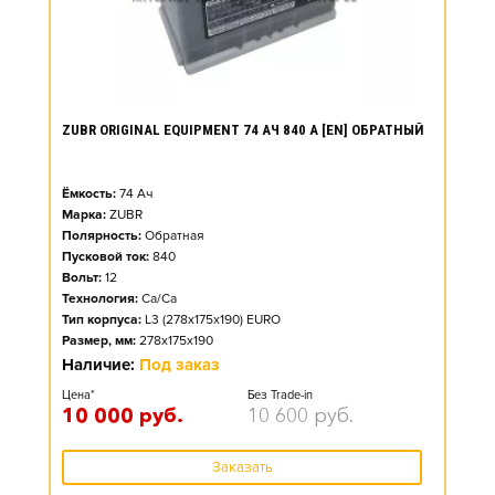
ZUBR ORIGINAL EQUIPMENT 74 АЧ 840 А [EN] ОБРАТНЫЙ
Ёмкость:
74
Ач
Марка:
ZUBR
Полярность:
Обратная
Пусковой ток:
840
Вольт:
12
Технология:
Ca/Ca
Тип корпуса:
L3 (278x175x190) EURO
Размер, мм:
278x175x190
Наличие:
Под заказ
Цена*
Без Trade-in
10 000
руб.
10 600
руб.
Заказать