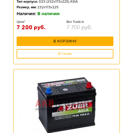
Тип корпуса:
D23 (232x173x225) ASIA
Размер, мм:
232x173x225
Наличие:
В наличии
Цена*
Без Trade-in
7 200
руб.
7 700
руб.
В КОРЗИНУ
В 1 клик