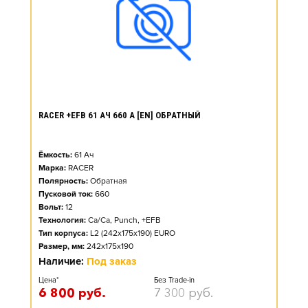
RACER +EFB 61 АЧ 660 А [EN] ОБРАТНЫЙ
Ёмкость:
61
Ач
Марка:
RACER
Полярность:
Обратная
Пусковой ток:
660
Вольт:
12
Технология:
Ca/Ca, Punch, +EFB
Тип корпуса:
L2 (242x175x190) EURO
Размер, мм:
242x175x190
Наличие:
Под заказ
Цена*
Без Trade-in
6 800
руб.
7 300
руб.