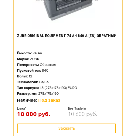
ZUBR ORIGINAL EQUIPMENT 74 АЧ 840 А [EN] ОБРАТНЫЙ
Ёмкость:
74
Ач
Марка:
ZUBR
Полярность:
Обратная
Пусковой ток:
840
Вольт:
12
Технология:
Ca/Ca
Тип корпуса:
L3 (278x175x190) EURO
Размер, мм:
278x175x190
Наличие:
Под заказ
Цена*
Без Trade-in
10 000
руб.
10 600
руб.
Заказать