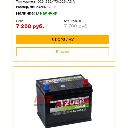
Тип корпуса:
D23 (232x173x225) ASIA
Размер, мм:
232x173x225
Наличие:
В наличии
Цена*
Без Trade-in
7 200
руб.
7 700
руб.
В КОРЗИНУ
В 1 клик