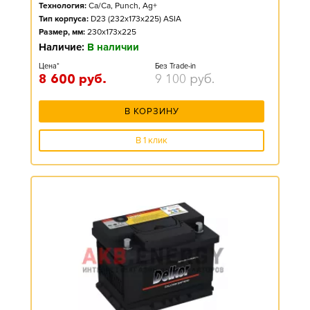
Технология:
Ca/Ca, Punch, Ag+
Тип корпуса:
D23 (232x173x225) ASIA
Размер, мм:
230x173x225
Наличие:
В наличии
Цена*
Без Trade-in
8 600
руб.
9 100
руб.
В КОРЗИНУ
В 1 клик