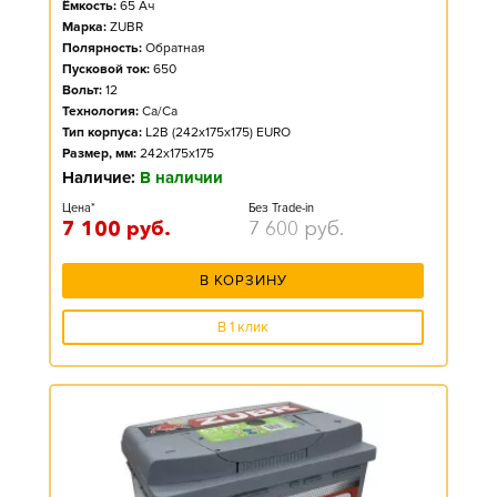
Ёмкость:
65
Ач
Марка:
ZUBR
Полярность:
Обратная
Пусковой ток:
650
Вольт:
12
Технология:
Ca/Ca
Тип корпуса:
L2B (242x175x175) EURO
Размер, мм:
242x175x175
Наличие:
В наличии
Цена*
Без Trade-in
7 100
руб.
7 600
руб.
В КОРЗИНУ
В 1 клик