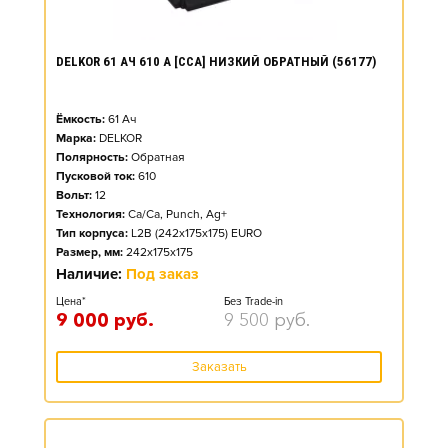
DELKOR 61 АЧ 610 А [CCA] НИЗКИЙ ОБРАТНЫЙ (56177)
Ёмкость:
61
Ач
Марка:
DELKOR
Полярность:
Обратная
Пусковой ток:
610
Вольт:
12
Технология:
Ca/Ca, Punch, Ag+
Тип корпуса:
L2B (242x175x175) EURO
Размер, мм:
242x175x175
Наличие:
Под заказ
Цена*
Без Trade-in
9 000
руб.
9 500
руб.
Заказать