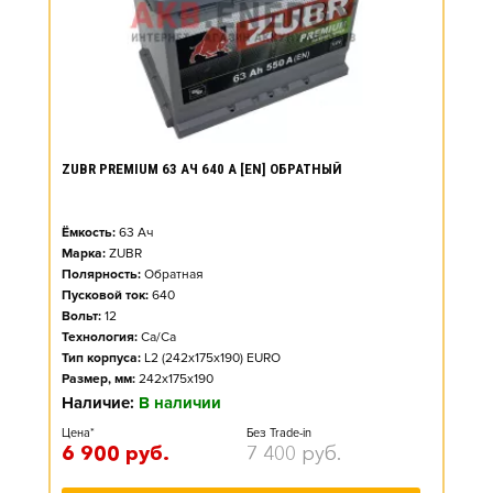
ZUBR PREMIUM 63 АЧ 640 А [EN] ОБРАТНЫЙ
Ёмкость:
63
Ач
Марка:
ZUBR
Полярность:
Обратная
Пусковой ток:
640
Вольт:
12
Технология:
Ca/Ca
Тип корпуса:
L2 (242x175x190) EURO
Размер, мм:
242x175x190
Наличие:
В наличии
Цена*
Без Trade-in
6 900
руб.
7 400
руб.