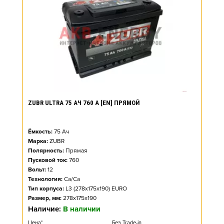
ZUBR ULTRA 75 АЧ 760 А [EN] ПРЯМОЙ
Ёмкость:
75
Ач
Марка:
ZUBR
Полярность:
Прямая
Пусковой ток:
760
Вольт:
12
Технология:
Ca/Ca
Тип корпуса:
L3 (278x175x190) EURO
Размер, мм:
278x175x190
Наличие:
В наличии
Цена*
Без Trade-in