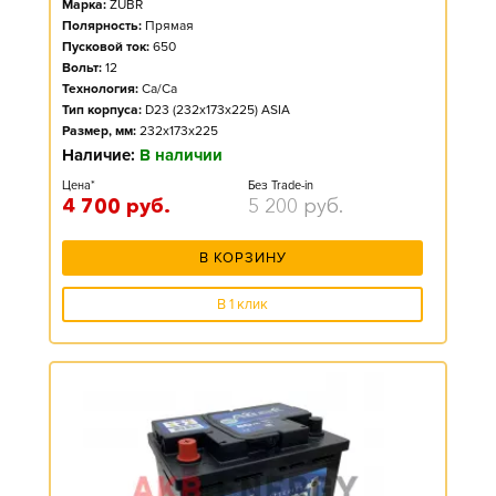
Марка:
ZUBR
Полярность:
Прямая
Пусковой ток:
650
Вольт:
12
Технология:
Ca/Ca
Тип корпуса:
D23 (232x173x225) ASIA
Размер, мм:
232x173x225
Наличие:
В наличии
Цена*
Без Trade-in
4 700
руб.
5 200
руб.
В КОРЗИНУ
В 1 клик