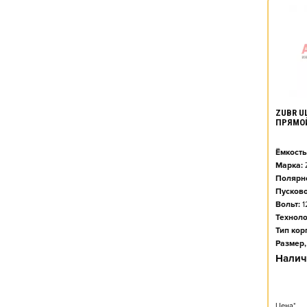
ZUBR UL
ПРЯМО
Ёмкость
Марка:
Полярно
Пусково
Вольт:
1
Техноло
Тип кор
Размер,
Налич
Цена*