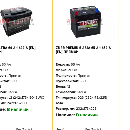
TRA 60 АЧ 600 А [EN]
ZUBR PREMIUM ASIA 65 АЧ 650 А
Й
[EN] ПРЯМОЙ
:
60
Ач
Ёмкость:
65
Ач
ZUBR
Марка:
ZUBR
сть:
Прямая
Полярность:
Прямая
й ток:
600
Пусковой ток:
650
2
Вольт:
12
гия:
Ca/Ca
Технология:
Ca/Ca
пуса:
L2 (242x175x190) EURO
Тип корпуса:
D23 (232x173x225)
 мм:
242x175x190
ASIA
Размер, мм:
232x173x225
ие:
В наличии
Наличие:
В наличии
Без Trade-in
Цена*
Без Trade-in