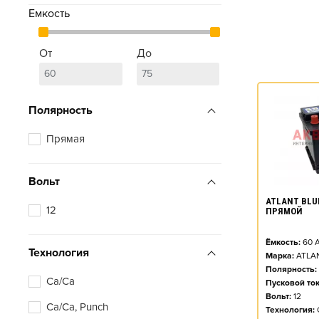
Емкость
От
До
Полярность
Прямая
Вольт
ATLANT BLUE
12
ПРЯМОЙ
Ёмкость:
60
А
Технология
Марка:
ATLA
Полярность:
Ca/Ca
Пусковой ток
Вольт:
12
Ca/Ca, Punch
Технология: