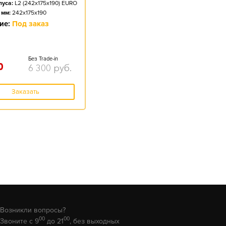
пуса:
L2 (242x175x190) EURO
 мм:
242x175x190
ие:
Под заказ
Без Trade-in
0
6 300
руб.
Заказать
Возникли вопросы?
00
00
Звоните с 9
до 21
, без выходных