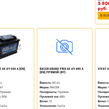
5 80
руб.
В КО
 60 АЧ 500 А [EN]
RACER GRAND PRIX 65 АЧ 680 А
VIVAT 6
[EN] ПРЯМОЙ (BY)
ч
Ёмкость:
65
Ач
Ёмкость
NT
Марка:
RACER
Марка:
Прямая
Полярность:
Прямая
Полярно
:
500
Пусковой ток:
680
Пусково
Вольт:
12
Вольт:
1
Ca/Ca
Технология:
Ca/Ca
Техноло