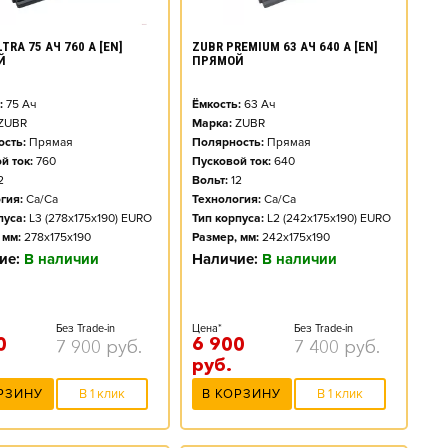
TRA 75 АЧ 760 А [EN]
ZUBR PREMIUM 63 АЧ 640 А [EN]
Й
ПРЯМОЙ
:
75
Ач
Ёмкость:
63
Ач
ZUBR
Марка:
ZUBR
сть:
Прямая
Полярность:
Прямая
й ток:
760
Пусковой ток:
640
2
Вольт:
12
гия:
Ca/Ca
Технология:
Ca/Ca
пуса:
L3 (278x175x190) EURO
Тип корпуса:
L2 (242x175x190) EURO
 мм:
278x175x190
Размер, мм:
242x175x190
ие:
В наличии
Наличие:
В наличии
Без Trade-in
Цена*
Без Trade-in
0
6 900
7 900
руб.
7 400
руб.
руб.
РЗИНУ
В 1 клик
В КОРЗИНУ
В 1 клик