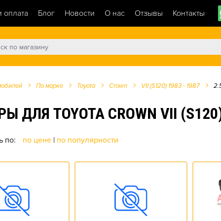
и оплата
Блог
Новости
О нас
Отзывы
Контакты
мобилей
По марке
Toyota
Crown
VII (S120) 1983 - 1987
2.
ЛЯ TOYOTA CROWN VII (S120) 19
ь по:
по цене
|
по популярности