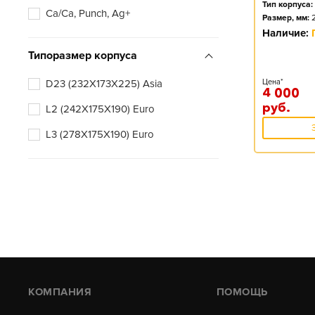
Тип корпуса:
Ca/Ca, Punch, Ag+
Размер, мм:
Наличие:
Типоразмер корпуса
D23 (232X173X225) Asia
Цена*
4 000
руб.
L2 (242X175X190) Euro
L3 (278X175X190) Euro
КОМПАНИЯ
ПОМОЩЬ