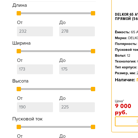
Длина
DELKOR 65 АЧ
ПРЯМОЙ (56
От
До
Ёмкость:
65
А
Марка:
DELK
Ширина
Полярность:
Пусковой ток
Вольт:
12
От
До
Технология:
Тип корпуса:
Размер, мм:
Наличие:
Высота
От
До
Цена*
9 000
руб.
Пусковой ток
От
До