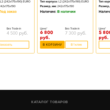
L2 (242x175x190) EURO
Тип корпуса:
L2 (242x175x190) EURO
Тип кор
242x175x190
Размер, мм:
242x175x190
Размер,
Под заказ
Наличие:
В наличии
Налич
Без Trade-in
Цена*
Без Trade-in
Цена*
6 800
5 80
4 500
руб.
7 300
руб.
руб.
руб.
Заказать
В КОРЗИНУ
В 1 клик
КАТАЛОГ ТОВАРОВ