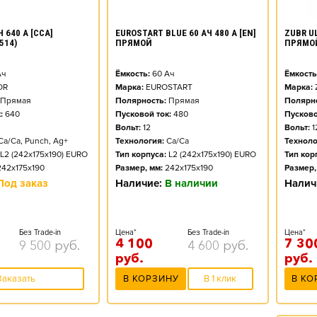
ZUBR UL
 640 А [CCA]
EUROSTART BLUE 60 АЧ 480 А [EN]
ПРЯМО
514)
ПРЯМОЙ
Ёмкость
ч
Ёмкость:
60
Ач
Марка:
OR
Марка:
EUROSTART
Полярно
Прямая
Полярность:
Прямая
Пусково
:
640
Пусковой ток:
480
Вольт:
1
Вольт:
12
Техноло
Ca/Ca, Punch, Ag+
Технология:
Ca/Ca
Тип кор
L2 (242x175x190) EURO
Тип корпуса:
L2 (242x175x190) EURO
Размер,
242x175x190
Размер, мм:
242x175x190
Налич
Под заказ
Наличие:
В наличии
Цена*
Без Trade-in
Цена*
Без Trade-in
7 30
4 100
9 500
руб.
4 600
руб.
руб.
руб.
В КО
Заказать
В КОРЗИНУ
В 1 клик