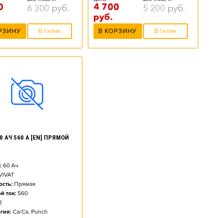
0
4 700
6 300
руб.
5 200
руб.
руб.
РЗИНУ
В 1 клик
В КОРЗИНУ
В 1 клик
0 АЧ 560 А [EN] ПРЯМОЙ
:
60
Ач
VIVAT
сть:
Прямая
й ток:
560
2
гия:
Ca/Ca, Punch