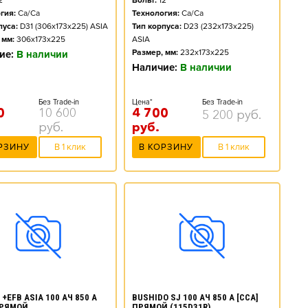
2
Вольт:
12
гия:
Ca/Ca
Технология:
Ca/Ca
пуса:
D31 (306x173x225) ASIA
Тип корпуса:
D23 (232x173x225)
 мм:
306x173x225
ASIA
Размер, мм:
232x173x225
ие:
В наличии
Наличие:
В наличии
Без Trade-in
Цена*
Без Trade-in
0
10 600
4 700
5 200
руб.
руб.
руб.
РЗИНУ
В 1 клик
В КОРЗИНУ
В 1 клик
+EFB ASIA 100 АЧ 850 А
BUSHIDO SJ 100 АЧ 850 А [CCA]
ПРЯМОЙ
ПРЯМОЙ (115D31R)