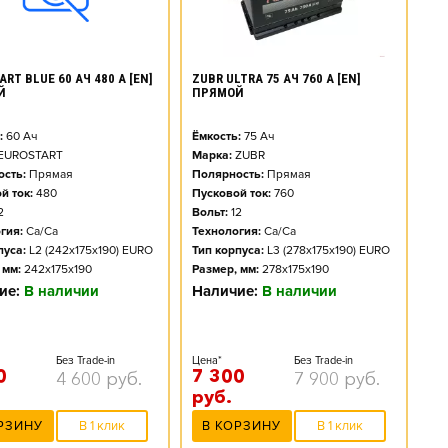
ZUBR ULTRA 75 АЧ 760 А [EN]
RT BLUE 60 АЧ 480 А [EN]
ПРЯМОЙ
Й
Ёмкость:
75
Ач
:
60
Ач
Марка:
ZUBR
EUROSTART
Полярность:
Прямая
сть:
Прямая
Пусковой ток:
760
й ток:
480
Вольт:
12
2
Технология:
Ca/Ca
гия:
Ca/Ca
Тип корпуса:
L3 (278x175x190) EURO
пуса:
L2 (242x175x190) EURO
Размер, мм:
278x175x190
 мм:
242x175x190
Наличие:
В наличии
ие:
В наличии
Цена*
Без Trade-in
Без Trade-in
7 300
0
7 900
руб.
4 600
руб.
руб.
В КОРЗИНУ
В 1 клик
РЗИНУ
В 1 клик