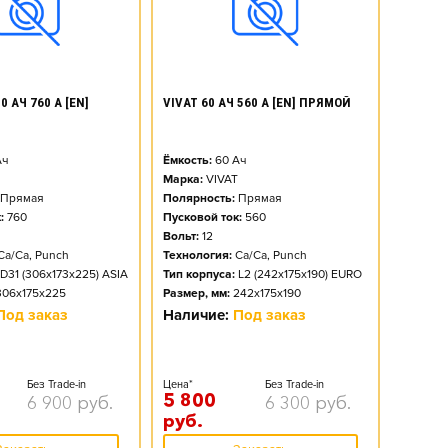
0 АЧ 760 А [EN]
VIVAT 60 АЧ 560 А [EN] ПРЯМОЙ
ч
Ёмкость:
60
Ач
Марка:
VIVAT
Прямая
Полярность:
Прямая
:
760
Пусковой ток:
560
Вольт:
12
Ca/Ca, Punch
Технология:
Ca/Ca, Punch
D31 (306x173x225) ASIA
Тип корпуса:
L2 (242x175x190) EURO
306x175x225
Размер, мм:
242x175x190
Под заказ
Наличие:
Под заказ
Без Trade-in
Цена*
Без Trade-in
5 800
6 900
руб.
6 300
руб.
руб.