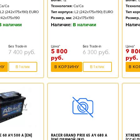
Вольт:
12
Вольт:
1
Ca/Ca
Технология:
Ca/Ca
Техноло
L2 (242x175x190) EURO
Тип корпуса:
L2 (242x175x190) EURO
Тип кор
242x175x190
Размер, мм:
242x175x190
Размер,
В наличии
Наличие:
В наличии
Налич
Без Trade-in
Цена*
Без Trade-in
Цена*
5 800
9 80
7 400
руб.
6 300
руб.
руб.
руб.
НУ
В 1 клик
В КОРЗИНУ
В 1 клик
В КО
 60 АЧ 500 А [EN]
RACER GRAND PRIX 65 АЧ 680 А
XTREME 
[EN] ПРЯМОЙ (BY)
[CCA] 