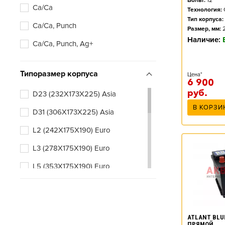
Вольт:
12
Ca/Ca
Технология:
Тип корпуса:
Ca/Ca, Punch
Размер, мм:
Наличие:
Ca/Ca, Punch, Ag+
Типоразмер корпуса
Цена*
6 900
руб.
D23 (232X173X225) Asia
В КОРЗИ
D31 (306X173X225) Asia
L2 (242X175X190) Euro
L3 (278X175X190) Euro
L5 (353X175X190) Euro
ATLANT BLUE
ПРЯМОЙ