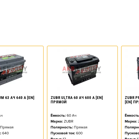
M 63 АЧ 640 А [EN]
ZUBR ULTRA 60 АЧ 600 А [EN]
ZUBR PR
ПРЯМОЙ
[EN] П
ч
Ёмкость:
60
Ач
Ёмкость
Марка:
ZUBR
Марка:
Прямая
Полярность:
Прямая
Полярно
:
640
Пусковой ток:
600
Пусково