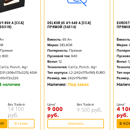
АЧ 800 А [CCA]
DELKOR 65 АЧ 640 А [CCA]
EUROSTA
5D31R)
ПРЯМОЙ (56514)
ПРЯМО
Ач
Ёмкость:
65
Ач
Ёмкость
OR
Марка:
DELKOR
Марка:
Прямая
Полярность:
Прямая
Полярно
:
800
Пусковой ток:
640
Пусково
Вольт:
12
Вольт:
1
Ca/Ca, Punch, Ag+
Технология:
Ca/Ca, Punch, Ag+
Техноло
D31 (306x173x225) ASIA
Тип корпуса:
L2 (242x175x190) EURO
Тип кор
301x172x220
Размер, мм:
242x175x190
Размер,
В наличии
Наличие:
Под заказ
Налич
Без Trade-in
Цена*
Без Trade-in
Цена*
14 100
9 000
4 10
9 500
руб.
руб.
руб.
руб.
НУ
В 1 клик
Заказать
В КО