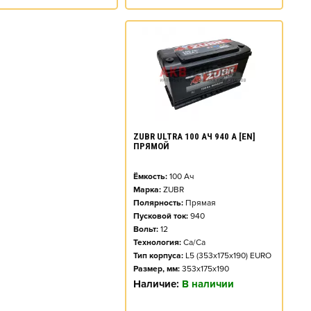
ZUBR ULTRA 100 АЧ 940 А [EN]
ПРЯМОЙ
Ёмкость:
100
Ач
Марка:
ZUBR
Полярность:
Прямая
Пусковой ток:
940
Вольт:
12
Технология:
Ca/Ca
Тип корпуса:
L5 (353x175x190) EURO
Размер, мм:
353x175x190
Наличие:
В наличии