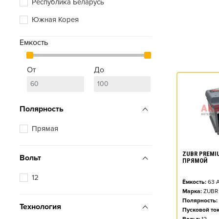
Республика Беларусь
Южная Корея
Емкость
От
До
Полярность
Прямая
ZUBR PREMIU
Вольт
ПРЯМОЙ
12
Ёмкость:
63
А
Марка:
ZUBR
Полярность:
Технология
Пусковой ток