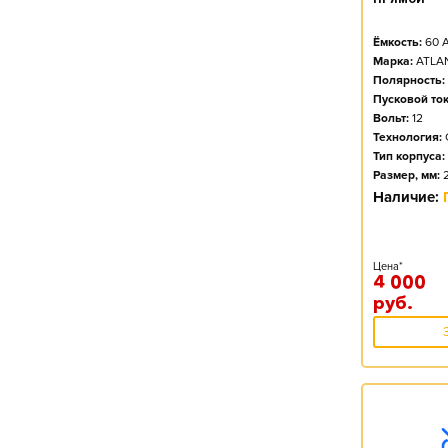
Ёмкость:
60
А
Марка:
ATLA
Полярность:
Пусковой ток
Вольт:
12
Технология:
Тип корпуса:
Размер, мм:
Наличие:
Цена*
4 000
руб.