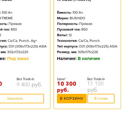
:
100
Ач
Ёмкость:
100
Ач
XTREME
Марка:
BUSHIDO
сть:
Прямая
Полярность:
Прямая
й ток:
850
Пусковой ток:
850
2
Вольт:
12
гия:
Ca/Ca, Punch, Ag+
Технология:
Ca/Ca, Punch
пуса:
D31 (306x173x225) ASIA
Тип корпуса:
D31 (306x173x225) ASIA
 мм:
302x172x220
Размер, мм:
305x171x226
ие:
Под заказ
Наличие:
В наличии
Без Trade-in
Цена*
Без Trade-in
0
10 300
11 100
9 400
руб.
руб.
руб.
Заказать
В КОРЗИНУ
В 1 клик