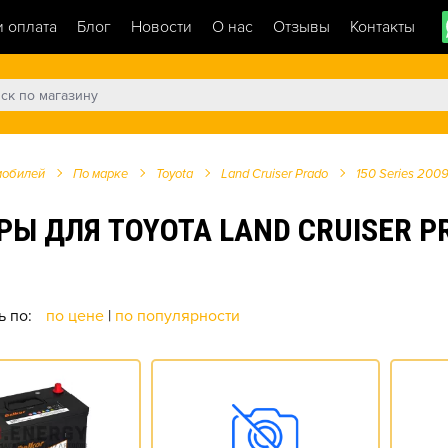
и оплата
Блог
Новости
О нас
Отзывы
Контакты
мобилей
По марке
Toyota
Land Cruiser Prado
150 Series 2009
ДЛЯ TOYOTA LAND CRUISER PRAD
ь по:
по цене
|
по популярности