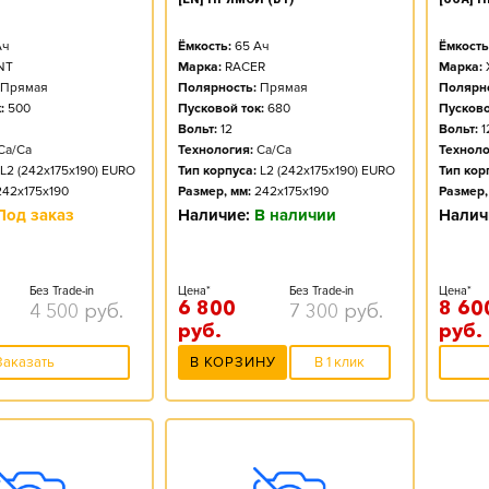
ч
Ёмкость:
65
Ач
Ёмкость
NT
Марка:
RACER
Марка:
Прямая
Полярность:
Прямая
Полярно
:
500
Пусковой ток:
680
Пусково
Вольт:
12
Вольт:
1
Ca/Ca
Технология:
Ca/Ca
Техноло
L2 (242x175x190) EURO
Тип корпуса:
L2 (242x175x190) EURO
Тип кор
242x175x190
Размер, мм:
242x175x190
Размер,
Под заказ
Наличие:
В наличии
Налич
Без Trade-in
Цена*
Без Trade-in
Цена*
6 800
8 60
4 500
руб.
7 300
руб.
руб.
руб.
Заказать
В КОРЗИНУ
В 1 клик