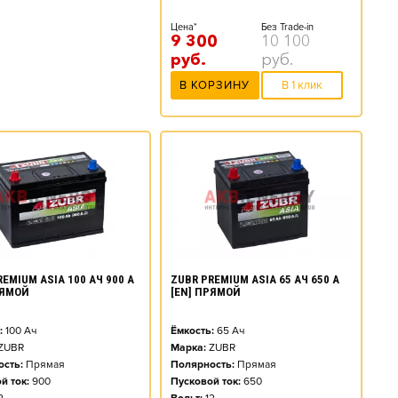
Цена*
Без Trade-in
9 300
10 100
руб.
руб.
В КОРЗИНУ
В 1 клик
EMIUM ASIA 100 АЧ 900 А
ZUBR PREMIUM ASIA 65 АЧ 650 А
РЯМОЙ
[EN] ПРЯМОЙ
:
100
Ач
Ёмкость:
65
Ач
ZUBR
Марка:
ZUBR
сть:
Прямая
Полярность:
Прямая
й ток:
900
Пусковой ток:
650