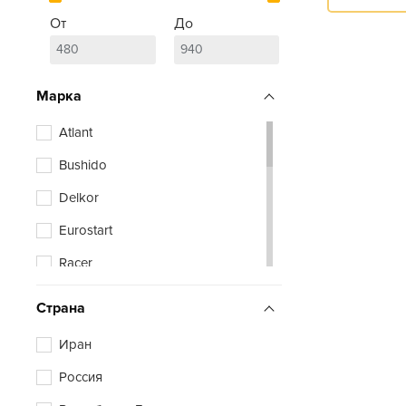
От
До
Марка
Atlant
Bushido
Delkor
Eurostart
Racer
Vivat
Страна
Xtreme
Иран
Zubr
Россия