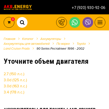
+7 (920) 930-92-06
0
Главная
Каталог
Аккумуляторы
Аккумуляторы для автомобилей
По марке
Toyota
Land Cruiser Prado
90 Series Рестайлинг 1996 - 2002
Уточните объем двигателя
2.7 (150 л.с.)
3.0d (125 л.с.)
3.0d (163 л.с.)
3.4 (178 л.с.)