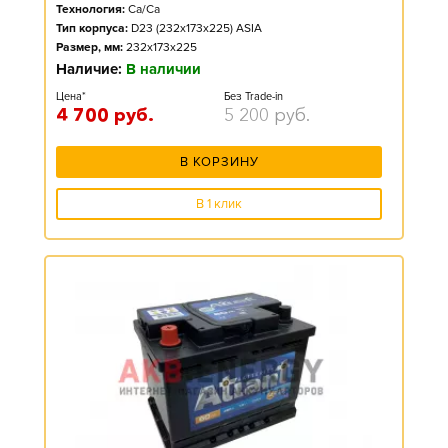
Технология:
Ca/Ca
Тип корпуса:
D23 (232x173x225) ASIA
Размер, мм:
232x173x225
Наличие:
В наличии
Цена*
Без Trade-in
4 700
руб.
5 200
руб.
В КОРЗИНУ
В 1 клик