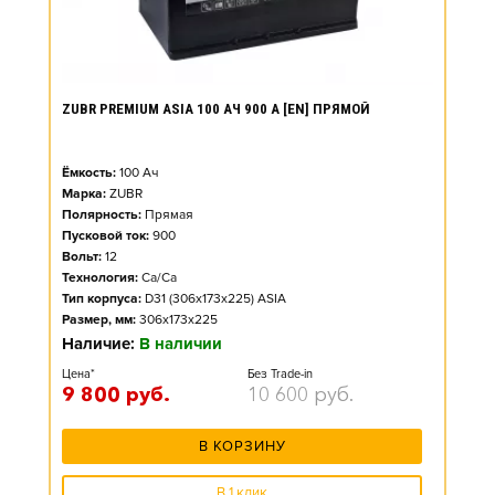
ZUBR PREMIUM ASIA 100 АЧ 900 А [EN] ПРЯМОЙ
Ёмкость:
100
Ач
Марка:
ZUBR
Полярность:
Прямая
Пусковой ток:
900
Вольт:
12
Технология:
Ca/Ca
Тип корпуса:
D31 (306x173x225) ASIA
Размер, мм:
306x173x225
Наличие:
В наличии
Цена*
Без Trade-in
9 800
руб.
10 600
руб.
В КОРЗИНУ
В 1 клик