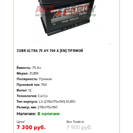
ZUBR ULTRA 75 АЧ 760 А [EN] ПРЯМОЙ
Ёмкость:
75
Ач
Марка:
ZUBR
Полярность:
Прямая
Пусковой ток:
760
Вольт:
12
Технология:
Ca/Ca
Тип корпуса:
L3 (278x175x190) EURO
Размер, мм:
278x175x190
Наличие:
В наличии
Цена*
Без Trade-in
7 300
руб.
7 900
руб.