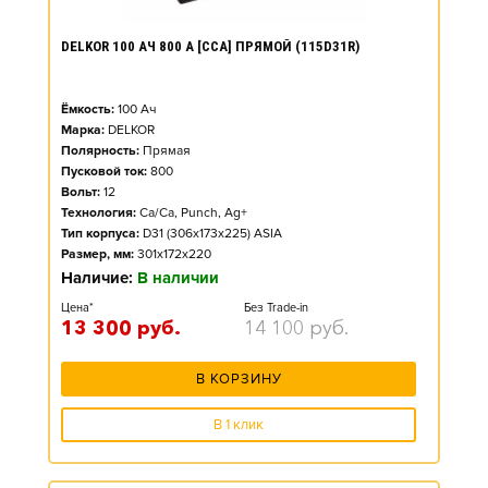
DELKOR 100 АЧ 800 А [CCA] ПРЯМОЙ (115D31R)
Ёмкость:
100
Ач
Марка:
DELKOR
Полярность:
Прямая
Пусковой ток:
800
Вольт:
12
Технология:
Ca/Ca, Punch, Ag+
Тип корпуса:
D31 (306x173x225) ASIA
Размер, мм:
301x172x220
Наличие:
В наличии
Цена*
Без Trade-in
13 300
руб.
14 100
руб.
В КОРЗИНУ
В 1 клик