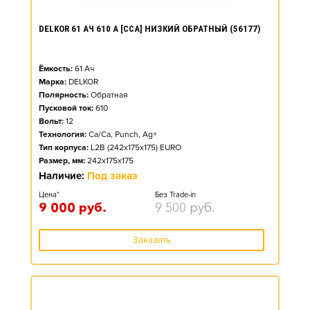
DELKOR 61 АЧ 610 А [CCA] НИЗКИЙ ОБРАТНЫЙ (56177)
Ёмкость:
61
Ач
Марка:
DELKOR
Полярность:
Обратная
Пусковой ток:
610
Вольт:
12
Технология:
Ca/Ca, Punch, Ag+
Тип корпуса:
L2B (242x175x175) EURO
Размер, мм:
242x175x175
Наличие:
Под заказ
Цена*
Без Trade-in
9 000
руб.
9 500
руб.
Заказать