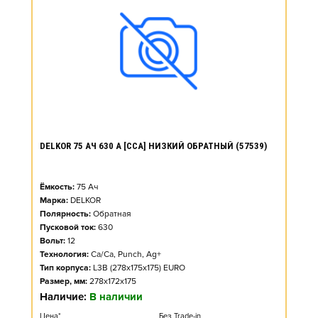
DELKOR 75 АЧ 630 А [CCA] НИЗКИЙ ОБРАТНЫЙ (57539)
Ёмкость:
75
Ач
Марка:
DELKOR
Полярность:
Обратная
Пусковой ток:
630
Вольт:
12
Технология:
Ca/Ca, Punch, Ag+
Тип корпуса:
L3B (278x175x175) EURO
Размер, мм:
278x172x175
Наличие:
В наличии
Цена*
Без Trade-in