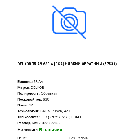
DELKOR 75 АЧ 630 А [CCA] НИЗКИЙ ОБРАТНЫЙ (57539)
Ёмкость:
75
Ач
Марка:
DELKOR
Полярность:
Обратная
Пусковой ток:
630
Вольт:
12
Технология:
Ca/Ca, Punch, Ag+
Тип корпуса:
L3B (278x175x175) EURO
Размер, мм:
278x172x175
Наличие:
В наличии
Цена*
Без Trade-in