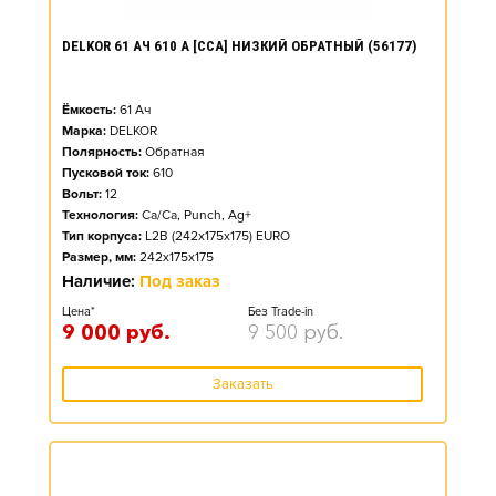
DELKOR 61 АЧ 610 А [CCA] НИЗКИЙ ОБРАТНЫЙ (56177)
Ёмкость:
61
Ач
Марка:
DELKOR
Полярность:
Обратная
Пусковой ток:
610
Вольт:
12
Технология:
Ca/Ca, Punch, Ag+
Тип корпуса:
L2B (242x175x175) EURO
Размер, мм:
242x175x175
Наличие:
Под заказ
Цена*
Без Trade-in
9 000
руб.
9 500
руб.
Заказать