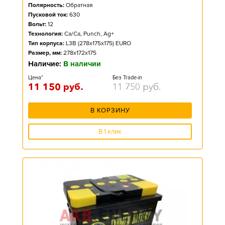
Полярность:
Обратная
Пусковой ток:
630
Вольт:
12
Технология:
Ca/Ca, Punch, Ag+
Тип корпуса:
L3B (278x175x175) EURO
Размер, мм:
278x172x175
Наличие:
В наличии
Цена*
Без Trade-in
11 150
руб.
11 750
руб.
В КОРЗИНУ
В 1 клик