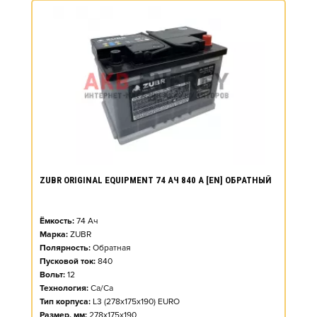
ZUBR ORIGINAL EQUIPMENT 74 АЧ 840 А [EN] ОБРАТНЫЙ
Ёмкость:
74
Ач
Марка:
ZUBR
Полярность:
Обратная
Пусковой ток:
840
Вольт:
12
Технология:
Ca/Ca
Тип корпуса:
L3 (278x175x190) EURO
Размер, мм:
278x175x190