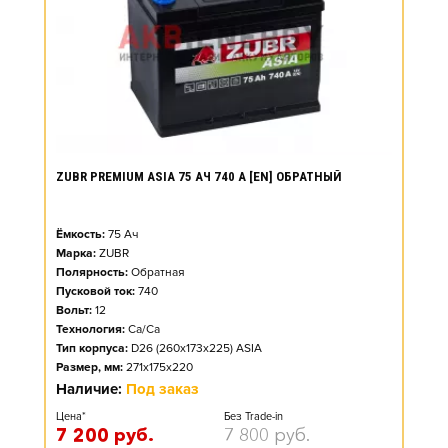
ZUBR PREMIUM ASIA 75 АЧ 740 А [EN] ОБРАТНЫЙ
Ёмкость:
75
Ач
Марка:
ZUBR
Полярность:
Обратная
Пусковой ток:
740
Вольт:
12
Технология:
Ca/Ca
Тип корпуса:
D26 (260x173x225) ASIA
Размер, мм:
271x175x220
Наличие:
Под заказ
Цена*
Без Trade-in
7 200
руб.
7 800
руб.