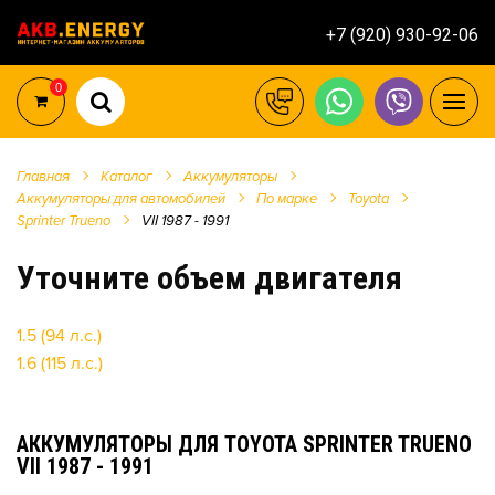
+7 (920) 930-92-06
0
Главная
Каталог
Аккумуляторы
Аккумуляторы для автомобилей
По марке
Toyota
Sprinter Trueno
VII 1987 - 1991
Уточните объем двигателя
1.5 (94 л.с.)
1.6 (115 л.с.)
АККУМУЛЯТОРЫ ДЛЯ TOYOTA SPRINTER TRUENO
VII 1987 - 1991