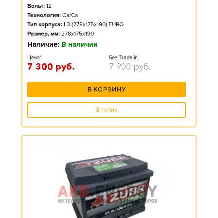
Вольт:
12
Технология:
Ca/Ca
Тип корпуса:
L3 (278x175x190) EURO
Размер, мм:
278x175x190
Наличие:
В наличии
Цена*
Без Trade-in
7 300
руб.
7 900
руб.
В КОРЗИНУ
В 1 клик