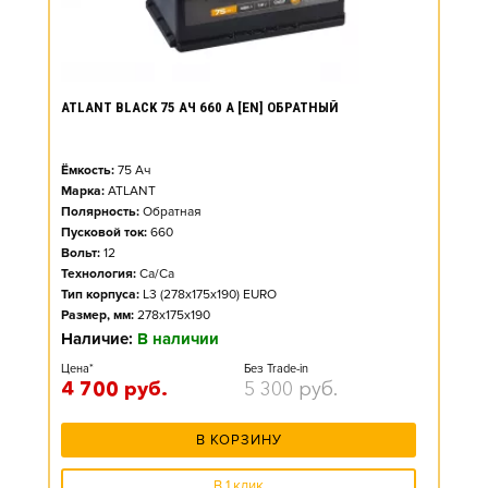
ATLANT BLACK 75 АЧ 660 А [EN] ОБРАТНЫЙ
Ёмкость:
75
Ач
Марка:
ATLANT
Полярность:
Обратная
Пусковой ток:
660
Вольт:
12
Технология:
Ca/Ca
Тип корпуса:
L3 (278x175x190) EURO
Размер, мм:
278x175x190
Наличие:
В наличии
Цена*
Без Trade-in
4 700
руб.
5 300
руб.
В КОРЗИНУ
В 1 клик