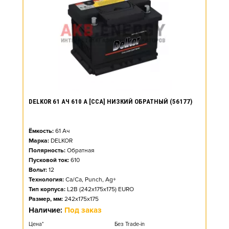
DELKOR 61 АЧ 610 А [CCA] НИЗКИЙ ОБРАТНЫЙ (56177)
Ёмкость:
61
Ач
Марка:
DELKOR
Полярность:
Обратная
Пусковой ток:
610
Вольт:
12
Технология:
Ca/Ca, Punch, Ag+
Тип корпуса:
L2B (242x175x175) EURO
Размер, мм:
242x175x175
Наличие:
Под заказ
Цена*
Без Trade-in