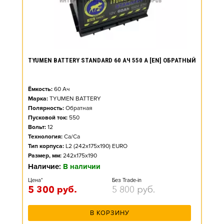
TYUMEN BATTERY STANDARD 60 АЧ 550 А [EN] ОБРАТНЫЙ
Ёмкость:
60
Ач
Марка:
TYUMEN BATTERY
Полярность:
Обратная
Пусковой ток:
550
Вольт:
12
Технология:
Ca/Ca
Тип корпуса:
L2 (242x175x190) EURO
Размер, мм:
242x175x190
Наличие:
В наличии
Цена*
Без Trade-in
5 300
руб.
5 800
руб.
В КОРЗИНУ