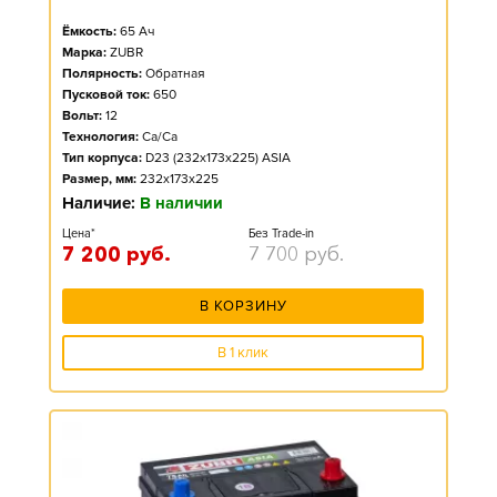
Ёмкость:
65
Ач
Марка:
ZUBR
Полярность:
Обратная
Пусковой ток:
650
Вольт:
12
Технология:
Ca/Ca
Тип корпуса:
D23 (232x173x225) ASIA
Размер, мм:
232x173x225
Наличие:
В наличии
Цена*
Без Trade-in
7 200
руб.
7 700
руб.
В КОРЗИНУ
В 1 клик