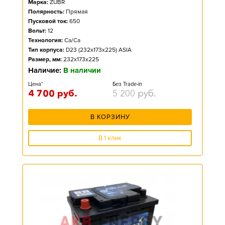
Марка:
ZUBR
Полярность:
Прямая
Пусковой ток:
650
Вольт:
12
Технология:
Ca/Ca
Тип корпуса:
D23 (232x173x225) ASIA
Размер, мм:
232x173x225
Наличие:
В наличии
Цена*
Без Trade-in
4 700
руб.
5 200
руб.
В КОРЗИНУ
В 1 клик