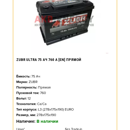
ZUBR ULTRA 75 АЧ 760 А [EN] ПРЯМОЙ
Ёмкость:
75
Ач
Марка:
ZUBR
Полярность:
Прямая
Пусковой ток:
760
Вольт:
12
Технология:
Ca/Ca
Тип корпуса:
L3 (278x175x190) EURO
Размер, мм:
278x175x190
Наличие:
В наличии
Цена*
Без Trade-in