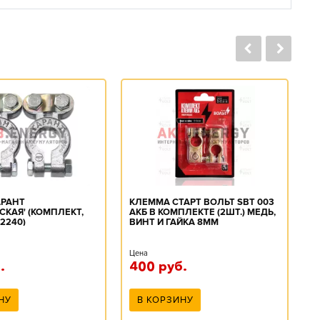
К
АРАНТ
КЛЕММА СТАРТ ВОЛЬТ SBT 003
СКАЯ' (КОМПЛЕКТ,
АКБ В КОМПЛЕКТЕ (2ШТ.) МЕДЬ,
2240)
ВИНТ И ГАЙКА 8ММ
Ц
Цена
1
.
400
руб.
НУ
В КОРЗИНУ