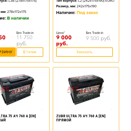
пуса:
L3B (278x175x175)
Тип корпуса:
L2 (242x175x190) EURO
Размер, мм:
242x175x190
 мм:
278x172x175
Наличие:
Под заказ
ие:
В наличии
Без Trade-in
Цена*
Без Trade-in
50
11 750
9 000
9 500
руб.
руб.
руб.
РЗИНУ
В 1 клик
Заказать
TRA 75 АЧ 760 А [EN]
ZUBR ULTRA 75 АЧ 760 А [EN]
НЫЙ
ПРЯМОЙ