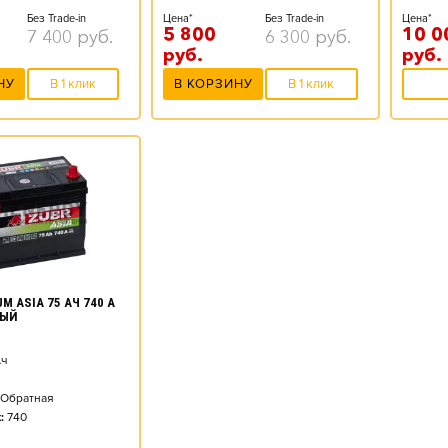
Без Trade-in
Цена*
Без Trade-in
Цена*
5 800
10 0
7 400
руб.
6 300
руб.
руб.
руб.
НУ
В 1 клик
В КОРЗИНУ
В 1 клик
M ASIA 75 АЧ 740 А
НЫЙ
ч
Обратная
:
740