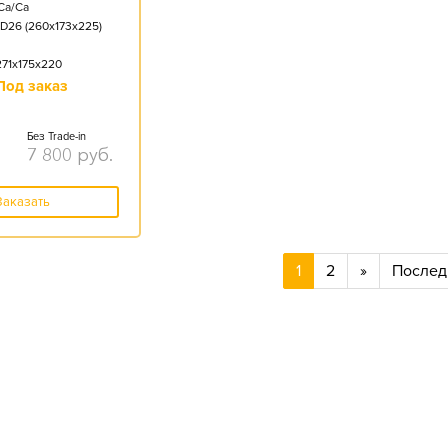
Ca/Ca
D26 (260x173x225)
271x175x220
Под заказ
Без Trade-in
7 800
руб.
Заказать
1
2
»
Послед