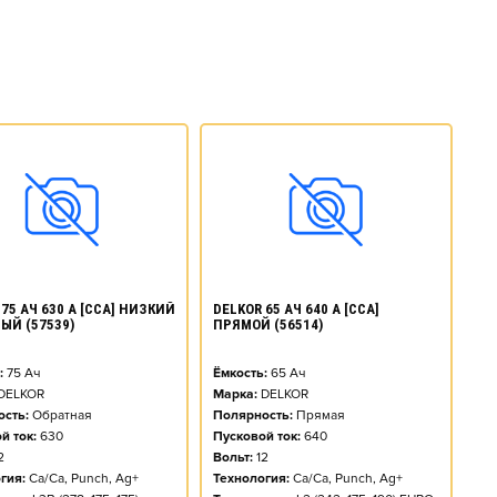
75 АЧ 630 А [CCA] НИЗКИЙ
DELKOR 65 АЧ 640 А [CCA]
ЫЙ (57539)
ПРЯМОЙ (56514)
:
75
Ач
Ёмкость:
65
Ач
DELKOR
Марка:
DELKOR
сть:
Обратная
Полярность:
Прямая
й ток:
630
Пусковой ток:
640
2
Вольт:
12
гия:
Ca/Ca, Punch, Ag+
Технология:
Ca/Ca, Punch, Ag+