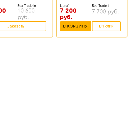
Без Trade-in
Цена*
Без Trade-in
00
10 600
7 200
7 700
руб.
руб.
руб.
Заказать
В КОРЗИНУ
В 1 клик