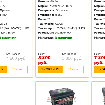
Ёмкость:
60
Ач
Ёмкость
ч
Марка:
TYUMEN BATTERY
Марка:
START
Полярность:
Обратная
Полярно
Прямая
Пусковой ток:
550
Пусково
:
480
Вольт:
12
Вольт:
1
Технология:
Ca/Ca
Техноло
Ca/Ca
Тип корпуса:
L2 (242x175x190) EURO
Тип кор
L2 (242x175x190) EURO
Размер, мм:
242x175x190
Размер,
242x175x190
Наличие:
В наличии
Налич
В наличии
Цена*
Без Trade-in
Цена*
Без Trade-in
5 300
7 30
5 800
руб.
4 600
руб.
руб.
руб.
В КОРЗИНУ
В 1 клик
В КО
НУ
В 1 клик