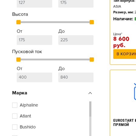
Тип корпуса:
ASIA
Размер, мм:
Высота
Наличие:
От
До
Цена*
8 600
руб.
Пусковой ток
В КОРЗИ
От
До
Марка
Alphaline
Atlant
EUROSTART B
ПРЯМОЙ
Bushido