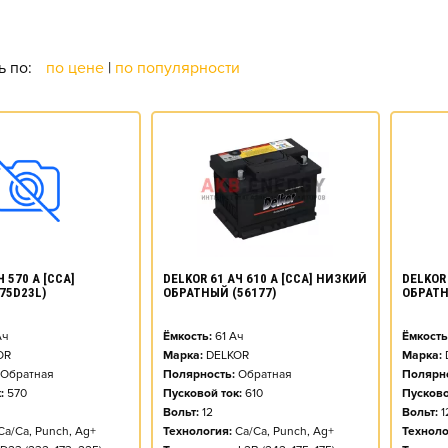
U
ь по:
по цене
|
по популярности
DELKOR 61 АЧ 610 А [CCA] НИЗКИЙ
 570 А [CCA]
DELKOR 
ОБРАТНЫЙ (56177)
75D23L)
ОБРАТН
Ёмкость:
61
Ач
ч
Ёмкость
Марка:
DELKOR
OR
Марка:
Полярность:
Обратная
Обратная
Полярно
Пусковой ток:
610
:
570
Пусково
Вольт:
12
Вольт:
1
Технология:
Ca/Ca, Punch, Ag+
Ca/Ca, Punch, Ag+
Техноло