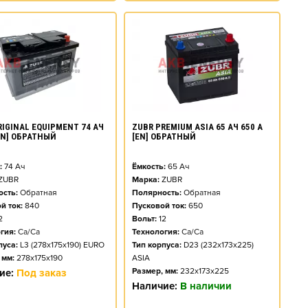
RIGINAL EQUIPMENT 74 АЧ
ZUBR PREMIUM ASIA 65 АЧ 650 А
[EN] ОБРАТНЫЙ
[EN] ОБРАТНЫЙ
:
74
Ач
Ёмкость:
65
Ач
ZUBR
Марка:
ZUBR
сть:
Обратная
Полярность:
Обратная
й ток:
840
Пусковой ток:
650
2
Вольт:
12
гия:
Ca/Ca
Технология:
Ca/Ca
пуса:
L3 (278x175x190) EURO
Тип корпуса:
D23 (232x173x225)
 мм:
278x175x190
ASIA
Размер, мм:
232x173x225
ие:
Под заказ
Наличие:
В наличии