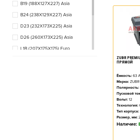
B19 (188X127X227) Asia
B24 (238X129X227) Asia
D23 (232X173X225) Asia
D26 (260X173X225) Asia
L1B (207X175X175) Euro
ZUBR PREMIU
L2 (242X175X190) Euro
ПРЯМОЙ
L2B (242X175X175) Euro
Ёмкость:
63
А
L3 (278X175X190) Euro
Марка:
ZUBR
Полярность:
L3B (278X175X175) Euro
Пусковой ток
Вольт:
12
Технология:
Тип корпуса:
Размер, мм:
Наличие: