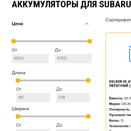
АККУМУЛЯТОРЫ ДЛЯ SUBAR
Сортироват
Цена
От
До
Длина
DELKOR 65 АЧ
ОБРАТНЫЙ (
От
До
Ёмкость:
65
А
Марка:
DELK
Ширина
Полярность:
Пусковой ток
Вольт:
12
От
До
Технология: