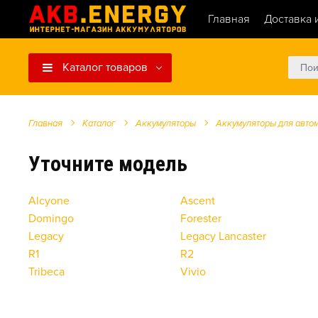
Главная
Доставка 
Каталог товаров
Главная
Каталог
Аккумуляторы
Аккумуляторы для авто
Уточните модель
Alcyone
Ascent
Domingo
Forester
Legacy
Legacy Lancaster
R1
R2
Tribeca
Vivio