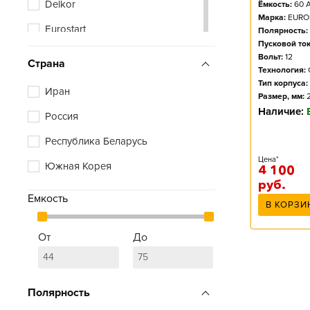
Delkor
Ёмкость:
60
А
Марка:
EURO
Eurostart
Полярность:
Пусковой ток
Racer
Вольт:
12
Страна
Технология:
Tyumen Battery
Тип корпуса:
Иран
Размер, мм:
Vivat
Наличие:
Россия
Zubr
Республика Беларусь
Цена*
Южная Корея
4 100
руб.
Емкость
В КОРЗИ
От
До
Полярность