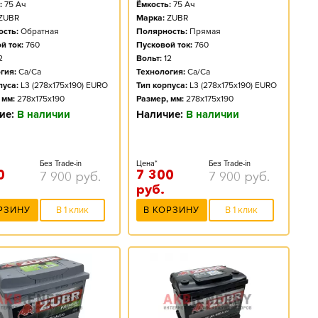
:
75
Ач
Ёмкость:
75
Ач
ZUBR
Марка:
ZUBR
сть:
Обратная
Полярность:
Прямая
й ток:
760
Пусковой ток:
760
2
Вольт:
12
гия:
Ca/Ca
Технология:
Ca/Ca
пуса:
L3 (278x175x190) EURO
Тип корпуса:
L3 (278x175x190) EURO
 мм:
278x175x190
Размер, мм:
278x175x190
ие:
В наличии
Наличие:
В наличии
Без Trade-in
Цена*
Без Trade-in
0
7 300
7 900
руб.
7 900
руб.
руб.
РЗИНУ
В 1 клик
В КОРЗИНУ
В 1 клик