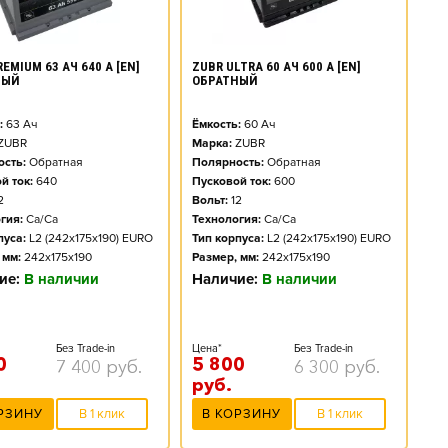
EMIUM 63 АЧ 640 А [EN]
ZUBR ULTRA 60 АЧ 600 А [EN]
НЫЙ
ОБРАТНЫЙ
:
63
Ач
Ёмкость:
60
Ач
ZUBR
Марка:
ZUBR
сть:
Обратная
Полярность:
Обратная
й ток:
640
Пусковой ток:
600
2
Вольт:
12
гия:
Ca/Ca
Технология:
Ca/Ca
пуса:
L2 (242x175x190) EURO
Тип корпуса:
L2 (242x175x190) EURO
 мм:
242x175x190
Размер, мм:
242x175x190
ие:
В наличии
Наличие:
В наличии
Без Trade-in
Цена*
Без Trade-in
0
5 800
7 400
руб.
6 300
руб.
руб.
РЗИНУ
В 1 клик
В КОРЗИНУ
В 1 клик