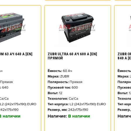
M 63 АЧ 640 А [EN]
ZUBR ULTRA 60 АЧ 600 А [EN]
ZUBR O
ПРЯМОЙ
840 А 
ч
Ёмкость:
60
Ач
Ёмкость
Марка:
ZUBR
Марка:
Прямая
Полярность:
Прямая
Полярно
:
640
Пусковой ток:
600
Пусково
Вольт:
12
Вольт:
1
Ca/Ca
Технология:
Ca/Ca
Техноло
L2 (242x175x190) EURO
Тип корпуса:
L2 (242x175x190) EURO
Тип кор
242x175x190
Размер, мм:
242x175x190
Размер,
В наличии
Наличие:
В наличии
Налич