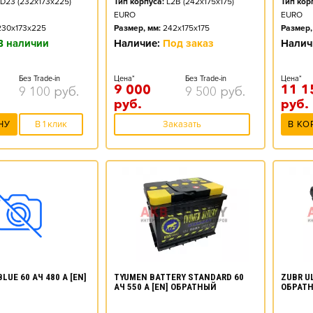
Тип корпуса:
L2B (242x175x175)
D23 (232x173x225)
Тип кор
EURO
EURO
Размер, мм:
242x175x175
230x173x225
Размер,
Наличие:
Под заказ
В наличии
Налич
Цена*
Без Trade-in
Без Trade-in
Цена*
9 000
11 1
9 500
руб.
9 100
руб.
руб.
руб.
Заказать
НУ
В 1 клик
В КО
TYUMEN BATTERY STANDARD 60
ZUBR UL
LUE 60 АЧ 480 А [EN]
АЧ 550 А [EN] ОБРАТНЫЙ
ОБРАТ