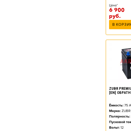
Цена*
6 900
руб.
В КОРЗИ
ZUBR PREMIU
[EN] ОБРАТ
Ёмкость:
75
А
Марка:
ZUBR
Полярность:
Пусковой ток
Вольт:
12