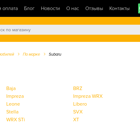
и оплата
Блог
Новости
О нас
Отзывы
Контакты
мобилей
По марке
Subaru
Baja
BRZ
Impreza
Impreza WRX
Leone
Libero
Stella
SVX
WRX STi
XT