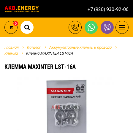
+7 (920) 930-92-06
0
Главная
Каталог
Аккумуляторные клеммы и провода
Клемма
Клемма MAXINTER LSТ-16А
КЛЕММА MAXINTER LSТ-16А