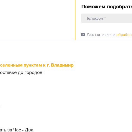
Поможем подобрать
check_box
Даю согласие на
обработ
еленным пунктам к г. Владимир
оставке до городов:
;
ть за Час - Два.