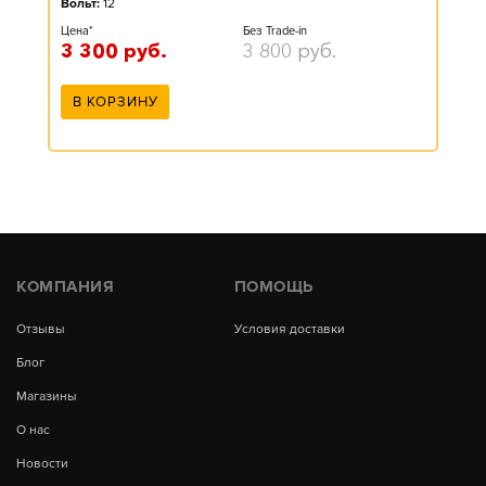
Вольт:
12
Цена*
Без Trade-in
3 300
руб.
3 800
руб.
В КОРЗИНУ
КОМПАНИЯ
ПОМОЩЬ
Отзывы
Условия доставки
Блог
Магазины
О нас
Новости