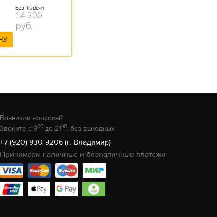
Без Trade-in
14 300
руб.
НУ
Возникли вопросы?
00
00
Звоните с 9
до 21
, без выходных
+7 (920) 930-9206 (г. Владимир)
Принимаем наличные и безналичные платежи