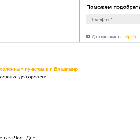
Поможем подобрать
check_box
Даю согласие на
обработ
еленным пунктам к г. Владимир
оставке до городов:
;
ть за Час - Два.