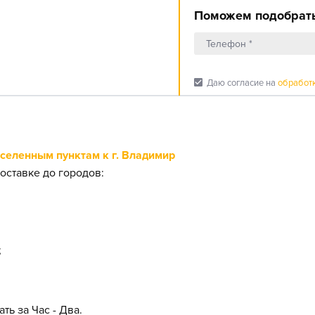
Поможем подобрать
check_box
Даю согласие на
обработ
еленным пунктам к г. Владимир
оставке до городов:
;
ть за Час - Два.