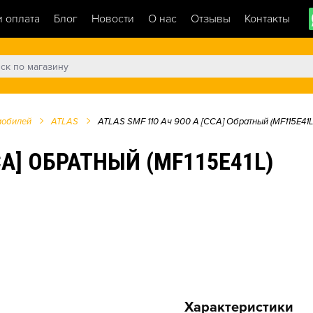
и оплата
Блог
Новости
О нас
Отзывы
Контакты
мобилей
ATLAS
ATLAS SMF 110 Ач 900 А [CCA] Обратный (MF115E41L
CA] ОБРАТНЫЙ (MF115E41L)
Характеристики